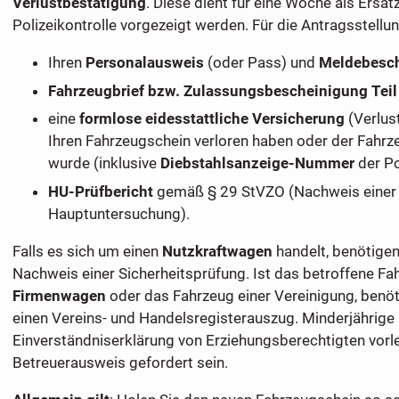
Verlustbestätigung
. Diese dient für eine Woche als Ersat
Polizeikontrolle vorgezeigt werden. Für die Antragsstellu
Ihren
Personalausweis
(oder Pass) und
Meldebesc
Fahrzeugbrief bzw. Zulassungsbescheinigung Teil
eine
formlose eidesstattliche Versicherung
(Verlust
Ihren Fahrzeugschein verloren haben oder der Fahrz
wurde (inklusive
Diebstahlsanzeige-Nummer
der Po
HU-Prüfbericht
gemäß § 29 StVZO (Nachweis einer 
Hauptuntersuchung).
Falls es sich um einen
Nutzkraftwagen
handelt, benötige
Nachweis einer Sicherheitsprüfung. Ist das betroffene Fa
Firmenwagen
oder das Fahrzeug einer Vereinigung, benö
einen Vereins- und Handelsregisterauszug. Minderjährige
Einverständniserklärung von Erziehungsberechtigten vorl
Betreuerausweis gefordert sein.