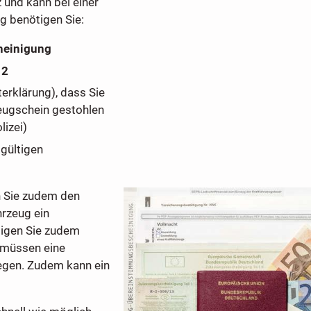
z und kann bei einer
ng benötigen Sie:
heinigung
 2
erklärung), dass Sie
eugschein gestohlen
lizei)
gültigen
n Sie zudem den
hrzeug ein
tigen Sie zudem
 müssen eine
egen. Zudem kann ein