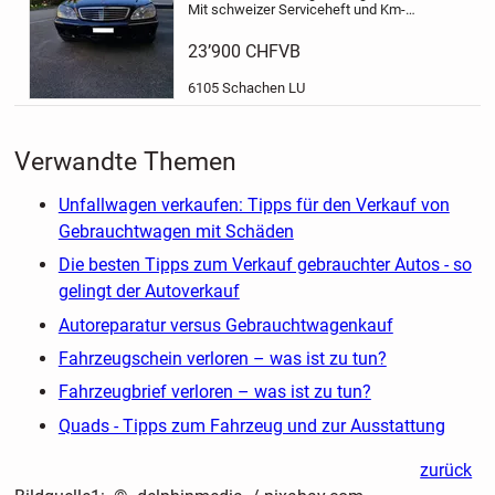
Mit schweizer Serviceheft und Km-
Garantie! Aus zweiter Hand - der
Erstbesitzer hat es 24 Jahre lang als
23’900 CHF
VB
Liebhaber Fahrzeug genutzt! Kein
Winterausflug! Natürlich von...
6105 Schachen LU
Verwandte Themen
Unfallwagen verkaufen: Tipps für den Verkauf von
Gebrauchtwagen mit Schäden
Die besten Tipps zum Verkauf gebrauchter Autos - so
gelingt der Autoverkauf
Autoreparatur versus Gebrauchtwagenkauf
Fahrzeugschein verloren – was ist zu tun?
Fahrzeugbrief verloren – was ist zu tun?
Quads - Tipps zum Fahrzeug und zur Ausstattung
zurück