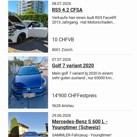
08.07.2026
RS5 4.2 CFSA
Verkaufe hier einen Audi RS5 Facelift
2013 Jahrgang.
Hat Motorschaden
leider, dringender Verkauf wegen
Parkplatz und zweit
Auto.
Innenausstattung ist wie neu
10 CHF
VB
wurde stets gepflegt.
Milltek & RS...
8001 Zürich
07.07.2026
Golf 7 variant 2020
Mein golf 7 variant bj 2020 in einem
sehr guten zustand , nur 65000 km
langstrecke gefahren. Als 2. Wagen
benutz.
Diesel, Schaltgang, viele
neuteile , MFK Maerz 2026, bilder mit
14’900 CHF
Festpreis
deutschem nummernschi...
5628 Aristau
29.06.2026
Mercedes-Benz S 600 L -
Youngtimer (Schweiz)
SAMMLER-Fahrzeug - Youngtimer!