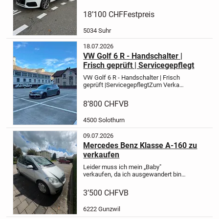
Lautsprecher
Panoramadach
Scheiben
hinten und Panoramadach
18’100 CHF
Festpreis
getönt
letzter mfk 2022
5034 Suhr
18.07.2026
VW Golf 6 R - Handschalter |
Frisch geprüft | Servicegepflegt
VW Golf 6 R - Handschalter | Frisch
geprüft |
Servicegepflegt
Zum Verkauf
steht mein VW Golf 6 R mit
Handschaltung.
Daten:
218'000 km
8’800 CHF
VB
(wird täglich gefahren,
Kilometerstand kann sich leicht...
4500 Solothurn
09.07.2026
Mercedes Benz Klasse A-160 zu
verkaufen
Leider muss ich mein „Baby"
verkaufen, da ich ausgewandert bin.
Das Auto läuft einwandfrei. Ich habe
im Winter 2025 neue Batterie
3’500 CHF
VB
gewechselt, sowie Öl auch.
Sie
können Auto kaufen und sofort
6222 Gunzwil
ohne...