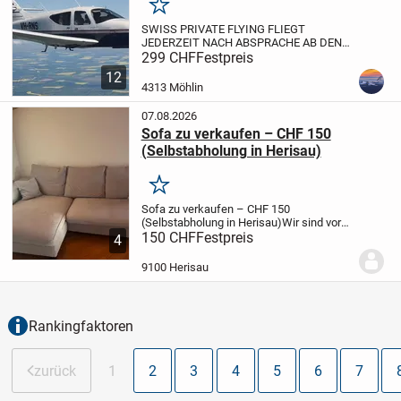
Merken
SWISS PRIVATE FLYING FLIEGT
JEDERZEIT NACH ABSPRACHE AB DEN
FLUGPLÄTZEN BUOCHS, TRIENGEN,
299 CHF
Festpreis
BIRRFRLD, GRENCHEN ZUM EUROPA
12
PARK IN RUST.
WIR LANDEN AUF DEM
4313 Möhlin
FLUGPLATZ LAHR ,WENIGE MINUTEN
FAHRZEIT MIT DEM...
07.08.2026
Sofa zu verkaufen – CHF 150
(Selbstabholung in Herisau)
Merken
Sofa zu verkaufen – CHF 150
(Selbstabholung in Herisau)
Wir sind vor
einem Monat in unsere Wohnung
150 CHF
Festpreis
4
eingezogen und haben das Sofa von den
Vormietern übernommen. Da wir es selbst
9100 Herisau
nie benutzt haben und...
Rankingfaktoren
zurück
1
2
3
4
5
6
7