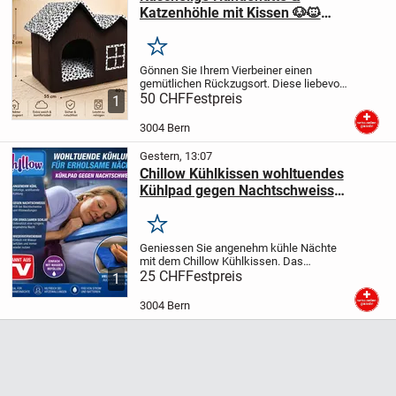
Katzenhöhle mit Kissen 🐶🐱
Dalmatiner-Design
Merken
Gönnen Sie Ihrem Vierbeiner einen
gemütlichen Rückzugsort. Diese liebevoll
gestaltete Hundehütte im charmanten
50 CHF
Festpreis
1
Landhaus Design eignet sich ideal für
kleine Hunde und Katzen. Der
3004 Bern
dunkelbraune Cord...
Gestern, 13:07
Chillow Kühlkissen wohltuendes
Kühlpad gegen Nachtschweiss
Neuware Originalverpackung
Merken
Geniessen Sie angenehm kühle Nächte
mit dem Chillow Kühlkissen. Das
wassergefüllte Kühlpad sorgt ohne Strom
25 CHF
Festpreis
1
oder Batterien für wohltuende Kühlung
und unterstützt einen erholsamen Schlaf.
3004 Bern
Ideal bei...