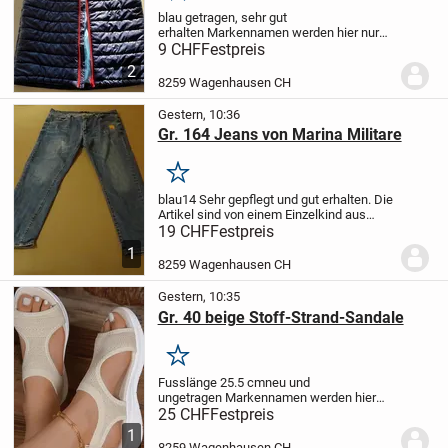
blau
getragen, sehr gut
erhalten
Markennamen werden hier nur
benutzt, um die Qualität der Ware
9 CHF
Festpreis
aufzuzeigen und stellen keine
2
Schutzrechtsverletzungen dar.
Unsere
8259 Wagenhausen CH
Artikel werden ohne Garantie und...
Gestern, 10:36
Gr. 164 Jeans von Marina Militare
Merken
blau
14
Sehr gepflegt und gut erhalten.
Die
Artikel sind von einem Einzelkind aus
einem Nichtraucherhaushalt.
19 CHF
Festpreis
Markennamen werden hier nur benutzt,
1
um die Qualität der Ware aufzuzeigen
8259 Wagenhausen CH
und...
Gestern, 10:35
Gr. 40 beige Stoff-Strand-Sandale
Merken
Fusslänge 25.5 cm
neu und
ungetragen
Markennamen werden hier
nur benutzt, um die Qualität der Ware
25 CHF
Festpreis
aufzuzeigen und stellen keine
1
Schutzrechtsverletzungen dar.
Unsere
8259 Wagenhausen CH