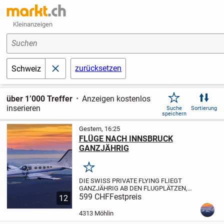
Kleinanzeigen
Suchen
zurücksetzen
Schweiz
schließen
über 1’000 Treffer
Anzeigen kostenlos
inserieren
Suche
Sortierung
speichern
Gestern, 16:25
FLÜGE NACH INNSBRUCK
GANZJÄHRIG
Merken
DIE SWISS PRIVATE FLYING FLIEGT
GANZJÄHRIG AB DEN FLUGPLÄTZEN,
BUOCHS, BIRRFELD, TRIENGEN UND
599 CHF
Festpreis
12
GRENCHEN NACH INNSBRUCK.
SIE
FLIEGEN MIT EINEM SCNELLEN
4313 Möhlin
TURBOPROP ODER TURBINEN