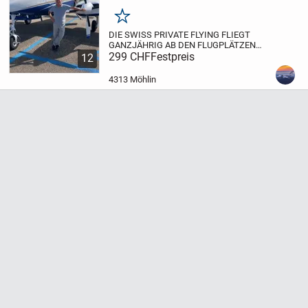
Merken
DIE SWISS PRIVATE FLYING FLIEGT
GANZJÄHRIG AB DEN FLUGPLÄTZEN
BIRRFELD, TRIENGEN, BUOCHS UND
299 CHF
Festpreis
12
GRENCHEN NACH LUGANO UND
LOCARNO.
ES STEHEN VERSCHIEDE
4313 Möhlin
FLUGZEUGTYPEN ZUR VERFÜGUNG. DIE
PREISE HÄNGEN VON...