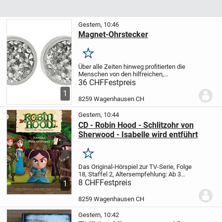
Gestern, 10:46
Magnet-Ohrstecker
Merken
Über alle Zeiten hinweg profitierten die
Menschen von den hilfreichen,
magnetischen Schwingungen. Ein
36 CHF
Festpreis
weiteres Plus: Magnetschmuck ist ein
1
absoluter Hingucker an Hals, Handgelenk
8259 Wagenhausen CH
oder Ohr.
-...
Gestern, 10:44
CD - Robin Hood - Schlitzohr von
Sherwood - Isabelle wird entführt
Merken
Das Original-Hörspiel zur TV-Serie, Folge
18, Staffel 2, Altersempfehlung: Ab 3
Jahren
8 CHF
Mit den Episoden:
Festpreis
17: Isabelle wird
1
entführt
Die Banditen entführen Isabelle,
doch Prinz John versucht, Robin die...
8259 Wagenhausen CH
Gestern, 10:42