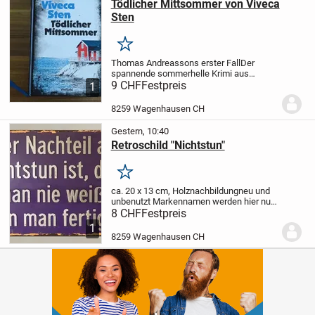
Tödlicher Mittsommer von Viveca
Sten
Merken
Thomas Andreassons erster Fall
Der
spannende sommerhelle Krimi aus
Schweden
9 CHF
Festpreis
Es ist ein heisser Julimorgen
1
auf Sandhamn im Stockholmer
Schärengarten. Eine männliche Leiche
8259 Wagenhausen CH
liegt angespült am...
Gestern, 10:40
Retroschild "Nichtstun"
Merken
ca. 20 x 13 cm, Holznachbildung
neu und
unbenutzt
Markennamen werden hier nur
benutzt, um die Qualität der Ware
8 CHF
Festpreis
aufzuzeigen und stellen keine
1
Schutzrechtsverletzungen dar.
Unsere
8259 Wagenhausen CH
Artikel werden ohne...