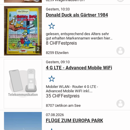
Artikel werden ohne Garantie und...
Gestern, 10:33
Donald Duck als Gärtner 1984
Merken
gelesen, entsprechend des Alters sehr
gut erhalten
Markennamen werden hier
nur benutzt, um die Qualität der Ware
8 CHF
Festpreis
aufzuzeigen und stellen keine
2
Schutzrechtsverletzungen dar.
Unsere
8259 Etzwilen
Artikel werden...
Gestern, 09:10
4 G LTE - Advanced Mobile WiFi
Merken
Mobiler WLAN - Router 4 G LTE -
Advanced Mobile WiFI inkl.
Ladekabel
Alter: 4 Monate - Ungebraucht -
35 CHF
Festpreis
Neuwertig
Preis: Fr. 30.-- / zuzüglich Porto
und Verpackung Fr. 5.-- (Total Fr. 35.--)
8707 Uetikon am See
07.08.2026
FLÜGE ZUM EUROPA PARK