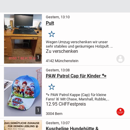
Gestern, 13:10
Pult
Merken
Wegen Umzug verschenken wir unser
sehr stabiles und geräumiges Holzpult.
Mass: 160x80 cm. Es steht im 1. Stock.
Zu verschenken
Wir können es demontieren und dir helfen
1
die Teile bis vor der Tür zu tragen. Der...
4142 Münchenstein
Gestern, 13:08
PAW Patrol Cap für Kinder 🐾
Merken
🐾 PAW Patrol Kappe (Cap) für kleine
Fans! 🚨 Mit Chase, Marshall, Rubble,
Rocky, Zuma und Skye, natürlich inklusive
12.95 CHF
Festpreis
Ryder, alle bereit für den nächsten
1
Einsatz. ☀️ Der Schirm schützt vor der
3004 Bern
Sonne,...
Gestern, 13:07
Kuschelige Hundehütte &