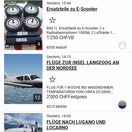
FLUGZEUG MIT DRUCKKABINE ...
Gestern, 15:04
Ersatzteile zu E-Scooter
Merken
Bild 1) Ersatzteile zu E-Scooter. 2 x
Radnabenmotoren 1000W, 2 Lufträder 10
Zoll, 2 Batterien 10 Ah + 14 Ah.
Bild 2) 10
1’250 CHF
VB
Zoll Radnabenmotoren 1000w,
4
Reifengrösse 100/55-6 Einsatz ca. 30
KI
8355 Aadorf
Std.
Bild 3) ...
Gestern, 14:15
FLÜGE ZUR INSEL LANGEOOG AN
DER NORDSEE
Merken
FLUG FÜR 1 WOCHE BEI ANGENEHMEN
TEMPARATUREN VON CIRKA 25 GRAD
AUF DER INSEL LANGEOOG IN DER
2’000 CHF
Festpreis
12
NORDSEE VERBRINGEN.
IM SOMMER
WIRD DAS KLIMA AN DER NORDSEE
4313 Möhlin
IMMER MILDER UND FÜHLT SICH SEHR
ANGENEHM...
Gestern, 14:03
FLÜGE NACH LUGANO UND
LOCARNO