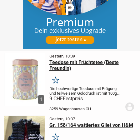
Gestern, 10:39
Teedose mit Früchtetee (Beste
Freundin)
Merken
Die hochwertige Teedose mit Prägung
und teilweisem Golddruck ist mit 100g
Früchtetee gefüllt, der u.a. mit
9 CHF
Festpreis
1
Apfelstücken, Hibiskusblüten,
Hagebutten-, Orangen- und
8259 Wagenhausen CH
Zitronenschalen aromatisiert ist....
Gestern, 10:37
Gr. 158/164 wattiertes Gilet von H&M
Merken