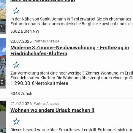
Merken
In der Nähe von Sankt Johann in Tirol erwartet Sie ein charmantes
Einfamilienhaus, das durch malerische Bergblicke besticht und sich
1
zentraler Lage zu Kirchdorf befindet. Besonders hervorzuheben...
6382 Büren NW
23.07.2026
Partner-Anzeige
Moderne 3 Zimmer-Neubauwohnung - Erstbezug in
Friedrichshafen-Kluftern
Merken
Zur Vermietung steht eine hochwertige 3 Zimmer-Wohnung im Erst
Friedrichshafen-Kluftern.
Die Wohnung überzeugt durch einen groß
10
offenen Wohn- und Essbereich mit moderner Einbauküche...
1’290.00 €
Nettokaltmiete
8048 Zürich
21.07.2026
Partner-Anzeige
Wohnen wo andere Urlaub machen !!
Merken
Dieses Inserat wurde über SmartInserat erstellt.
Es handelt sich um 