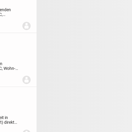
fenden
C,
.
en
C, Wohn-
it in
t) direkt