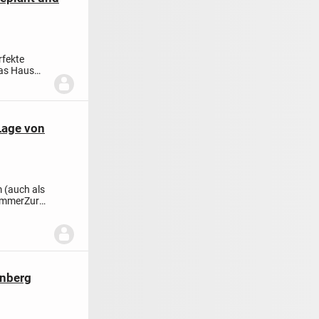
rfekte
Das Haus
Lage von
 (auch als
zimmer
Zur
enberg