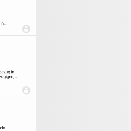
 in
bezug in
zügigen,
ein