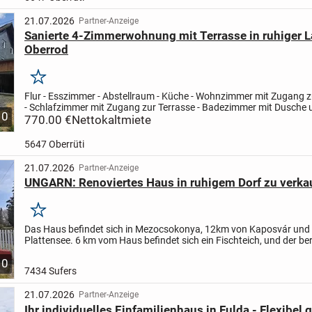
21.07.2026
Partner-Anzeige
Sanierte 4-Zimmerwohnung mit Terrasse in ruhiger 
Oberrod
Merken
Flur - Esszimmer - Abstellraum - Küche - Wohnzimmer mit Zugang z
- Schlafzimmer mit Zugang zur Terrasse - Badezimmer mit Dusche 
10
Kinderzimmer - Gäste-WC
770.00 €
Nettokaltmiete
Zur Wohnung gehören...
5647 Oberrüti
21.07.2026
Partner-Anzeige
UNGARN: Renoviertes Haus in ruhigem Dorf zu verka
Merken
Das Haus befindet sich in Mezocsokonya, 12km von Kaposvár un
Plattensee. 6 km vom Haus befindet sich ein Fischteich, und der b
Deseda Teich ist auch nur 20 km entfernt. In der...
10
7434 Sufers
21.07.2026
Partner-Anzeige
Ihr individuelles Einfamilienhaus in Fulda - Flexibel 