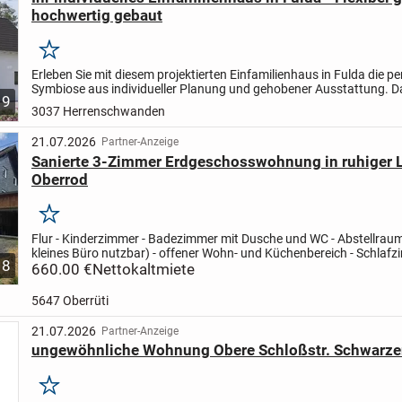
hochwertig gebaut
Merken
Erleben Sie mit diesem projektierten Einfamilienhaus in Fulda die pe
Symbiose aus individueller Planung und gehobener Ausstattung. 
9
mit 4,0 Zimmern und einer Wohnfläche von 124,90 m²...
3037 Herrenschwanden
21.07.2026
Partner-Anzeige
Sanierte 3-Zimmer Erdgeschosswohnung in ruhiger 
Oberrod
Merken
Flur - Kinderzimmer - Badezimmer mit Dusche und WC - Abstellraum
kleines Büro nutzbar) - offener Wohn- und Küchenbereich - Schlaf
8
Wohnung gehören ausserdem ein Pkw-Stellplatz (in...
660.00 €
Nettokaltmiete
5647 Oberrüti
21.07.2026
Partner-Anzeige
ungewöhnliche Wohnung Obere Schloßstr. Schwarz
Merken