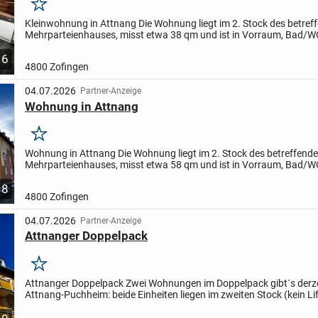
Merken
Kleinwohnung in Attnang Die Wohnung liegt im 2. Stock des betref
Mehrparteienhauses, misst etwa 38 qm und ist in Vorraum, Bad/W
Essküche (möbliert) sowie Wohnzimmer mit Ausgang zum Balkon..
6
4800 Zofingen
04.07.2026
Partner-Anzeige
Wohnung in Attnang
Merken
Wohnung in Attnang Die Wohnung liegt im 2. Stock des betreffend
Mehrparteienhauses, misst etwa 58 qm und ist in Vorraum, Bad/W
Essküche samt Speis sowie zwei weitere Zimmer aufgeteilt....
8
4800 Zofingen
04.07.2026
Partner-Anzeige
Attnanger Doppelpack
Merken
Attnanger Doppelpack Zwei Wohnungen im Doppelpack gibt´s derze
Attnang-Puchheim: beide Einheiten liegen im zweiten Stock (kein Lif
nebeneinander, sind aktuell getrennt, können aber bei...