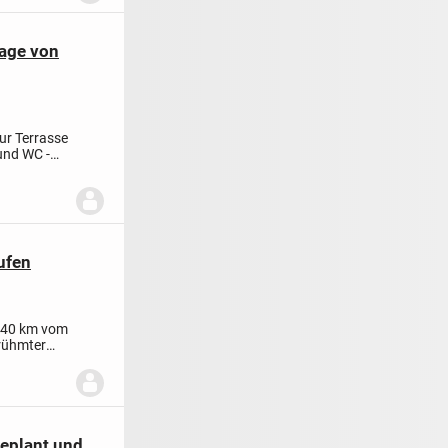
Lage von
ur Terrasse
und WC -
ufen
d 40 km vom
erühmter
geplant und