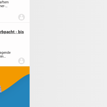
haftem
mer-
rbpacht - bis
ragende
ein