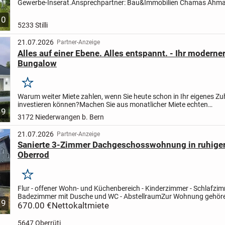
Gewerbe-Inserat.
Ansprechpartner: Bau&Immobilien Chamas Ahm
+491711001218
E-Mail: info@bau-und-immobilien.com
Wohnen in..
10
5233 Stilli
21.07.2026
Partner-Anzeige
Alles auf einer Ebene. Alles entspannt. - Ihr moderne
Bungalow
Merken
Warum weiter Miete zahlen, wenn Sie heute schon in Ihr eigenes Z
investieren können?
Machen Sie aus monatlicher Miete echten
9
Vermögensaufbau.
Mit einem modernen Effizienz-Bungalow von ma
3172 Niederwangen b. Bern
21.07.2026
Partner-Anzeige
Sanierte 3-Zimmer Dachgeschosswohnung in ruhiger
Oberrod
Merken
Flur - offener Wohn- und Küchenbereich - Kinderzimmer - Schlafzim
Badezimmer mit Dusche und WC - Abstellraum
Zur Wohnung gehör
9
ausserdem ein Pkw-Stellplatz (in der Kaltmiete enthalten), ein...
670.00 €
Nettokaltmiete
5647 Oberrüti