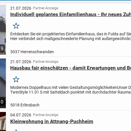
21.07.2026
Partner-Anzeige
Individuell geplantes Einfamilienhaus - Ihr neues Zu
Merken
Entdecken Sie ein projektiertes Einfamilienhaus, das in Fulda auf Si
Hier verbindet sich maßgeschneiderte Planung mit außergewöhnli
Wohnkomfort. Auf einer Wohnfläche von 124,90 m², die...
9
3037 Herrenschwanden
21.07.2026
Partner-Anzeige
Hausbau fair einschätzen - damit Erwartungen und 
Merken
Modernes Doppelhaus mit vielen Gestaltungsmöglichkeiten
Unser 
TwinStyle 11.01 S mit Satteldach punktet mit durchdachter Raumau
Die Doppelhaushälfte mit insgesamt etwa 115 m²...
10
5018 Erlinsbach
04.07.2026
Partner-Anzeige
Kleinwohnung in Attnang-Puchheim