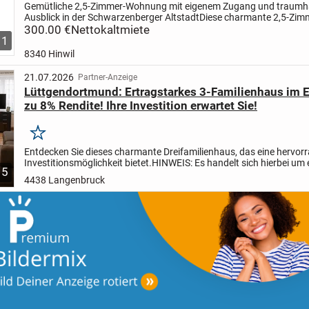
Gemütliche 2,5-Zimmer-Wohnung mit eigenem Zugang und traum
Ausblick in der Schwarzenberger Altstadt
Diese charmante 2,5-Zim
Wohnung befindet sich in ruhiger und dennoch zentraler Lage der...
300.00 €
Nettokaltmiete
1
8340 Hinwil
21.07.2026
Partner-Anzeige
Lüttgendortmund: Ertragstarkes 3-Familienhaus im E
zu 8% Rendite! Ihre Investition erwartet Sie!
Merken
Entdecken Sie dieses charmante Dreifamilienhaus, das eine hervor
Investitionsmöglichkeit bietet.
HINWEIS: Es handelt sich hierbei um 
5
Erbpachtgrundstück mit ca. 936,00 € pro Jahr. Die...
4438 Langenbruck