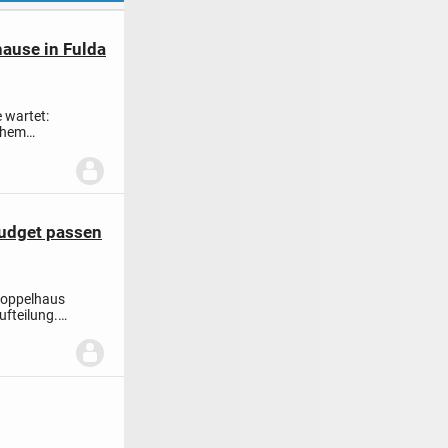
hause in Fulda
e wartet:
chem
Budget passen
Doppelhaus
fteilung.