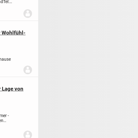
ad
Tel:
.
r Wohlfühl-
uhause
ssa...
 Lage von
mer -
en