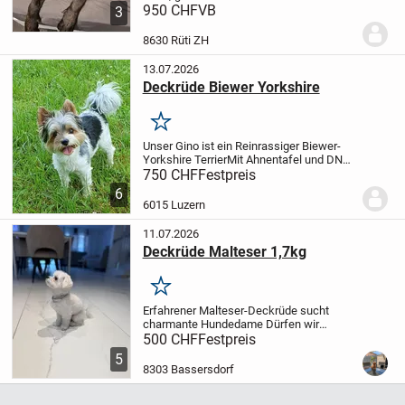
Schweiz, nicht kastriert, Gesundheit
950 CHF
VB
3
einwandfrei, sucht ein schönes für immer
Zuhause. Cerbi hat einen
8630 Rüti ZH
liebenswürdigen...
13.07.2026
Deckrüde Biewer Yorkshire
Merken
Unser Gino ist ein Reinrassiger Biewer-
Yorkshire Terrier
Mit Ahnentafel und DNA -
Ausweis.
Gino ist ein erfahrener
750 CHF
Festpreis
Deckrüde, mit glänzenden und Seidigen
6
Fell.
Eine Ärztliche
6015 Luzern
Gesundheitsbestätigung ist...
11.07.2026
Deckrüde Malteser 1,7kg
Merken
Erfahrener Malteser-Deckrüde sucht
charmante Hundedame
Dürfen wir
vorstellen? Das ist unser kleiner
500 CHF
Festpreis
Gentleman, ein reinrassiger Malteser-
5
Rüde, 4 Jahre alt, zarte 1,7 kg🐶
8303 Bassersdorf
wunderschön, kerngesund und...