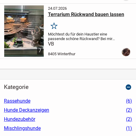
sie nicht infrage!
Oder...
24.07.2026
Terrarium Rückwand bauen lassen
Merken
Möchtest du für dein Haustier eine
passende schöne Rückwand? Bei mir
kannst du deine customised Rückwand
VB
bauen lassen.
Ich baue sie nach deinen
7
Vorstellungen.
Preise richten sich nach
8405 Winterthur
Größe des...
Kategorie
Rassehunde
(6)
Hunde Deckanzeigen
(2)
Hundezubehör
(2)
Mischlingshunde
(1)