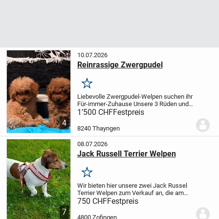
10.07.2026
Reinrassige Zwergpudel
Merken
Liebevolle Zwergpudel-Welpen suchen ihr
Für-immer-Zuhause
Unsere 3 Rüden und
2 Hündinnen sind 3,5 Monate alt und ab
1’500 CHF
Festpreis
sofort abgabebereit.
Die kleinen sind
4
liebevoll aufgewachsen, bestens
8240 Thayngen
sozialisie...
08.07.2026
Jack Russell Terrier Welpen
Merken
Wir bieten hier unsere zwei Jack Russel
Terrier Welpen zum Verkauf an, die am
21.11.2025 von unserer JRT-Hündin zu
750 CHF
Festpreis
Welt gebracht wurden. Es ist nur noch ein
7
Männchen übriggeblieben!!
Der Welpe
4800 Zofingen