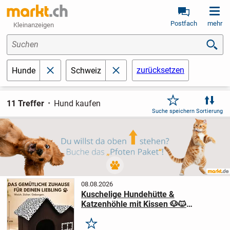
Postfach
mehr
Kleinanzeigen
Suchen
zurücksetzen
Hunde
Schweiz
schließen
schließen
11 Treffer
Hund kaufen
Suche speichern
Sortierung
08.08.2026
Kuschelige Hundehütte &
Katzenhöhle mit Kissen 🐶🐱
Dalmatiner-Design
Merken