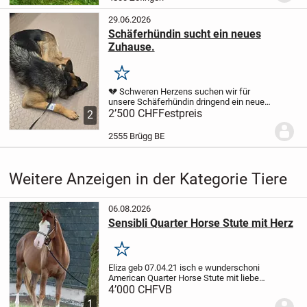
ist...
29.06.2026
Schäferhündin sucht ein neues
Zuhause.
Merken
💔 Schweren Herzens suchen wir für
unsere Schäferhündin dringend ein neues
Zuhause. 🐾
2’500 CHF
Aus persönlichen Gründen
Festpreis
2
müssen wir uns schweren Herzens von
unserer geliebten Schäferhündin
2555 Brügg BE
trennen.
Da wir...
Weitere Anzeigen in der Kategorie Tiere
06.08.2026
Sensibli Quarter Horse Stute mit Herz
Merken
Eliza geb 07.04.21 isch e wunderschoni
American Quarter Horse Stute mit liebe
Charakter und viel Talent.Sie isch
4’000 CHF
VB
artgerecht i de Herde
1