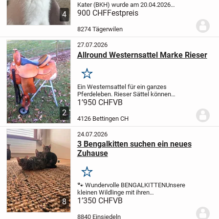
Kater (BKH) wurde am 20.04.2026
geboren und ist ab Mitte Juli 2026
900 CHF
Festpreis
4
auszugsbereit.
Bei seinem Auszug ist er:
✔️ geimpft
✔️ entwurmt
✔️ an
8274 Tägerwilen
Alltagsgeräusche...
27.07.2026
Allround Westernsattel Marke Rieser
Merken
Ein Westernsattel für ein ganzes
Pferdeleben. Rieser Sättel können
jederzeit Pferd und Reiter kostengünstig
1’950 CHF
VB
angepasst werden. Sie sind sehr leicht
2
und von Top Qualität. Dieser Sattel ist
4126 Bettingen CH
sehr gut...
24.07.2026
3 Bengalkitten suchen ein neues
Zuhause
Merken
🐾 Wundervolle BENGALKITTEN
Unsere
kleinen Wildlinge mit ihren
wunderschönen Rosetten & marmorierten
1’350 CHF
VB
8
Muster sind nun bereit, im Doppelpack
auszuziehen – Einzelhaltung kommt für
8840 Einsiedeln