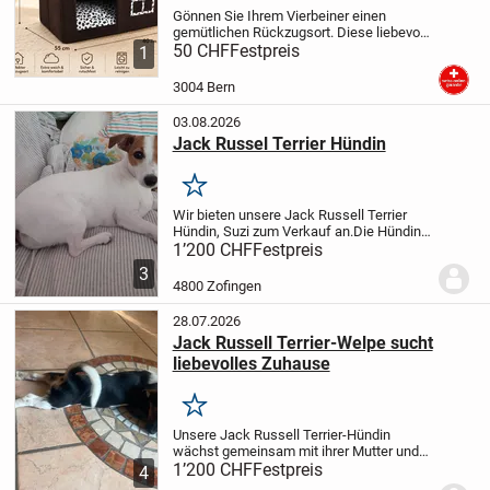
Gönnen Sie Ihrem Vierbeiner einen
gemütlichen Rückzugsort. Diese liebevoll
gestaltete Hundehütte im charmanten
50 CHF
Festpreis
1
Landhaus Design eignet sich ideal für
kleine Hunde und Katzen. Der
3004 Bern
dunkelbraune Cord...
03.08.2026
Jack Russel Terrier Hündin
Merken
Wir bieten unsere Jack Russell Terrier
Hündin, Suzi zum Verkauf an.
Die Hündin
ist gerade 18 Monate jung geworden, ist
1’200 CHF
Festpreis
sehr verspielt und sehr treu, aufgeweckt
3
und Kinderlieb.
Die Jack Russell Hündin...
4800 Zofingen
28.07.2026
Jack Russell Terrier-Welpe sucht
liebevolles Zuhause
Merken
Unsere Jack Russell Terrier-Hündin
wächst gemeinsam mit ihrer Mutter und
ihrem Vater bei uns im Familienhaushalt
1’200 CHF
Festpreis
4
auf. Sie wird mit viel Liebe, Zeit und