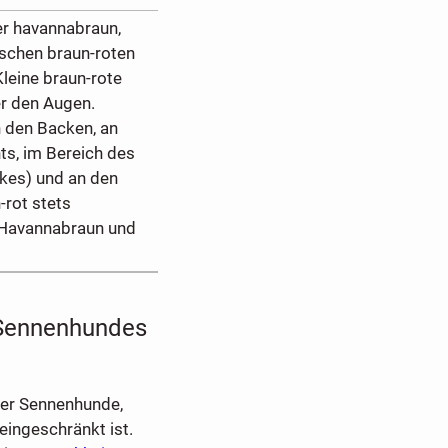
r havannabraun,
schen braun-roten
leine braun-rote
r den Augen.
 den Backen, an
hts, im Bereich des
kes) und an den
-rot stets
 Havannabraun und
 Sennenhundes
ller Sennenhunde,
eingeschränkt ist.