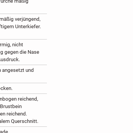
furche mäßig
chmäßig verjüngend,
ftigem Unterkiefer.
rmig, nicht
äg gegen die Nase
Ausdruck.
h angesetzt und
ocken.
llenbogen reichend,
 Brustbein
en reichend.
alem Querschnitt.
rade.