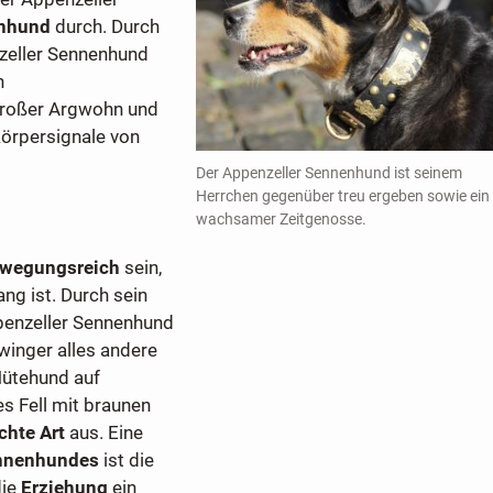
enhund
durch. Durch
zeller Sennenhund
n
 großer Argwohn und
Körpersignale von
Der Appenzeller Sennenhund ist seinem
Herrchen gegenüber treu ergeben sowie ein
wachsamer Zeitgenosse.
ewegungsreich
sein,
ng ist. Durch sein
penzeller Sennenhund
winger alles andere
Hütehund auf
s Fell mit braunen
chte Art
aus. Eine
ennenhundes
ist die
die
Erziehung
ein