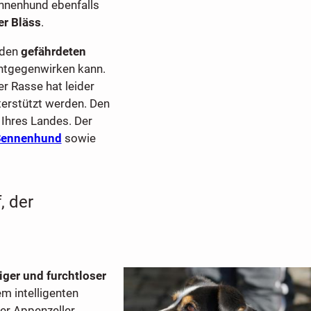
ennenhund ebenfalls
er Bläss
.
 den
gefährdeten
ntgegenwirken kann.
r Rasse hat leider
terstützt werden. Den
 Ihres Landes. Der
Sennenhund
sowie
, der
iger und furchtloser
m intelligenten
er Appenzeller