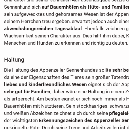
Sennenhund sich
auf Bauernhöfen als Hüte- und Famili
sein aufgewecktes und gehorsames Wesen ist der Appen
seinem Herrchen treu ergeben, erwartet jedoch auch eine
abwechslungsreichen Tagesablauf
. Ebenfalls zeichnen
Wachsamkeit seinen Charakter aus. Dies hilft ihm dabei, 
Menschen und Hunden zu erkennen und richtig zu deuten.
Haltung
Die Haltung des Appenzeller Sennenhundes sollte
sehr b
da eine der Eigenschaften des Tieres sein großer Tatendra
liebes und kinderfreundliches Wesen
eignet sich der Ap
sehr gut für Familien
, daher wäre eine Haltung in einem Z
als artgerecht. Am besten eignet er sich noch immer als 
Bauernhöfen mit Nutztieren. Sein stockhaariges, schwarze
und weißen Abzeichen zeichnet sich durch seine
pflegelei
der wichtigsten
Erkennungszeichen des Appenzeller S
gekringelte Rute. Durch seine Treue und Arbeitswillen ist 