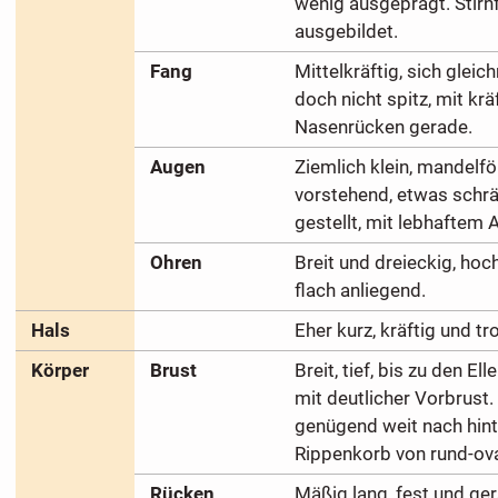
wenig ausgeprägt. Stirn
ausgebildet.
Fang
Mittelkräftig, sich glei
doch nicht spitz, mit krä
Nasenrücken gerade.
Augen
Ziemlich klein, mandelfö
vorstehend, etwas schr
gestellt, mit lebhaftem 
Ohren
Breit und dreieckig, hoc
flach anliegend.
Hals
Eher kurz, kräftig und tr
Körper
Brust
Breit, tief, bis zu den E
mit deutlicher Vorbrust.
genügend weit nach hint
Rippenkorb von rund-ov
Rücken
Mäßig lang, fest und ge