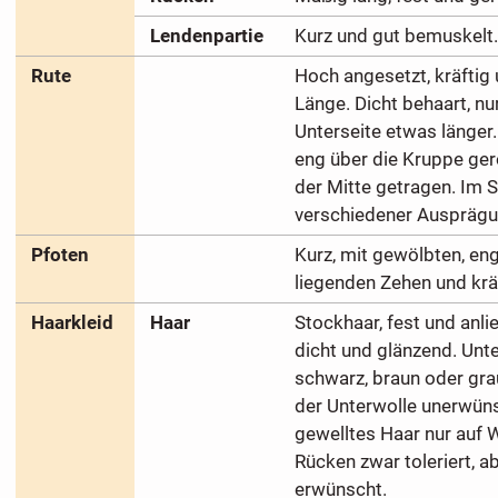
Lendenpartie
Kurz und gut bemuskelt.
Rute
Hoch angesetzt, kräftig 
Länge. Dicht behaart, nu
Unterseite etwas länger
eng über die Kruppe gerol
der Mitte getragen. Im 
verschiedener Ausprägun
Pfoten
Kurz, mit gewölbten, en
liegenden Zehen und kräf
Haarkleid
Haar
Stockhaar, fest und anl
dicht und glänzend. Unte
schwarz, braun oder gra
der Unterwolle unerwüns
gewelltes Haar nur auf W
Rücken zwar toleriert, ab
erwünscht.