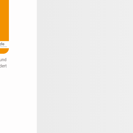
 und
dert