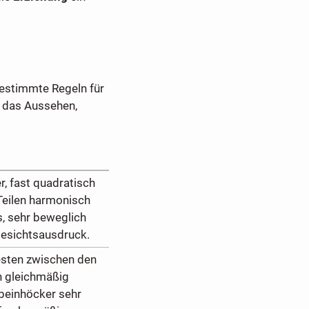
estimmte Regeln für
n das Aussehen,
r, fast quadratisch
 Teilen harmonisch
s, sehr beweglich
 Gesichtsausdruck.
testen zwischen den
h gleichmäßig
beinhöcker sehr