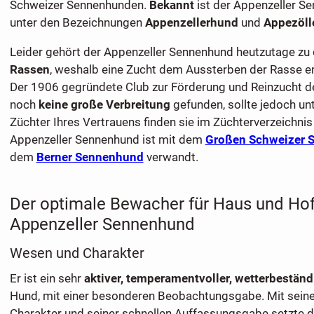
Schweizer Sennenhunden.
Bekannt
ist der Appenzeller S
unter den Bezeichnungen
Appenzellerhund
und
Appezöll
Leider gehört der Appenzeller Sennenhund heutzutage zu
Rassen
, weshalb eine Zucht dem Aussterben der Rasse e
Der 1906 gegründete Club zur Förderung und Reinzucht de
noch
keine große Verbreitung
gefunden, sollte jedoch un
Züchter Ihres Vertrauens finden sie im Züchterverzeichnis
Appenzeller Sennenhund ist mit dem
Großen Schweizer 
dem
Berner Sennenhund
verwandt.
Der optimale Bewacher für Haus und Hof
Appenzeller Sennenhund
Wesen und Charakter
Er ist ein sehr
aktiver, temperamentvoller, wetterbeständ
Hund, mit einer besonderen Beobachtungsgabe. Mit seine
Charakter und seiner schnellen Auffassungsgabe setzte d