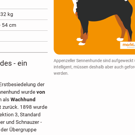
 32 kg
- 54 cm
Appenzeller Sennenhunde sind aufgeweckt
des - ein
intelligent, müssen deshalb aber auch gefor
werden.
Erstbesiedelung der
ennenhund wurde
von
n als
Wachhund
rt zurück. 1898 wurde
ektion 3, Standard
er und Schnauzer -
n der Übergruppe