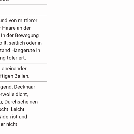
und von mittlerer
r Haare an der
. In der Bewegung
lt, seitlich oder in
Stand Hängerute in
g toleriert.
g aneinander
tigen Ballen.
iegend. Deckhaar
rwolle dicht,
u; Durchscheinen
cht. Leicht
iderrist und
er nicht