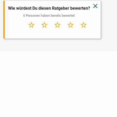
schließen
Wie würdest Du diesen Ratgeber bewerten?
0 Personen haben bereits bewertet
Sehr
Schlecht
Durchschnitt
Gut
Sehr gut
schlecht
Nutzungsbedingungen
Datenschutz
Barrierefreiheit
Impressum
Kontakt
Hilfe
Sicherheit
Jugendschutz
Login
Konto löschen
Premium buchen
Abo kündigen
Newsletter
Ratgeber
Regionen
Über uns
Jobs
Werbung
Widget erstellen
Facebook
markt.ch
ist ein Angebot von © markt.de GmbH & Co. KG - Dein
Portal für kostenlose Kleinanzeigen aus der Schweiz.