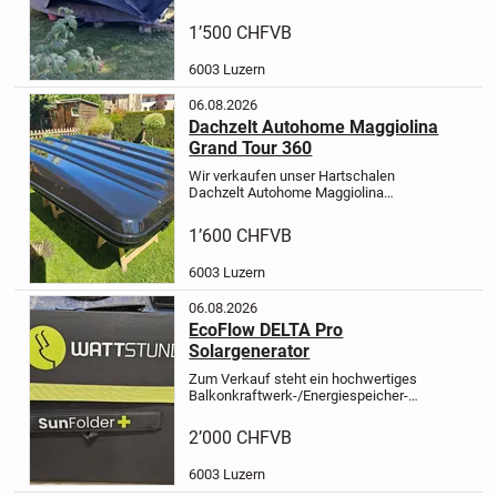
möchten( Liegefläche 180x240cm).
Wir haben es 2024 NEU gekauft und
1’500 CHF
VB
es erst fünf Mal benutzt. Zum Aufbau
des Dachzelts benötigen...
6003 Luzern
06.08.2026
Dachzelt Autohome Maggiolina
Grand Tour 360
Wir verkaufen unser Hartschalen
Dachzelt Autohome Maggiolina
Grand
Tour 360 Medium. Wir haben
das Dachzelt im März 2025 gekauft
1’600 CHF
VB
(Rechnung vorhanden) und bei
Wochenendtrips 2025 genutzt.
6003 Luzern
Aufgrund...
06.08.2026
EcoFlow DELTA Pro
Solargenerator
Zum Verkauf steht ein hochwertiges
Balkonkraftwerk-/Energiespeicher-
Set bestehend aus:
EcoFlow DELTA
Pro Powerstation (rollbar, ca. 3,6 kWh
2’000 CHF
VB
Speicher)
EcoFlow PowerStream
Mikrowechselrichter 800...
6003 Luzern