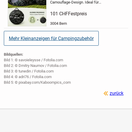
Camouflage-Design. Ideal für
Camping, Festivals, Trekking, Angeln
oder andere Outdoor-Abenteuer. Dank
101 CHF
Festpreis
des Pop-up-Systems ist das Zelt in
wenigen Sekunden einsatzbereit
3004 Bern
und...
Mehr Kleinanzeigen für Campingzubehör
Bildquellen:
Bild 1: © savoieleysse / Fotolia.com
Bild 2: © Dmitry Naumov / Fotolia.com
Bild 3: © tunedin / Fotolia.com
Bild 4: © adri76 / Fotolia.com
Bild 5: © pixabay.com/Kaboompics_com
zurück