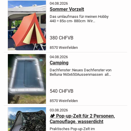
04.08.2026
Sommer Vorzelt
Das umlaufmass für meinen Hobby
440 =
85o cm- 880cm
Wir
verkaufen
1x Sommer⤵️
Grosses
kaum benütztes Vorzelt
Für Hobby
440 Wohnwagen
Wir persönlich ,
380 CHF
VB
haben es nie aufgestellt nur so
übernommen...
8570 Weinfelden
04.08.2026
Camping
Dachfenster :
Neues Dachfenster von
Belluna 960x650
Aussenmassen alle
Befestigungsmaterial vorhanden
Original
Wird Ohne Rahmen verkauft,
könnte aber für 150.-dazu bestellt
540 CHF
VB
werden würde dann auch...
8570 Weinfelden
03.08.2026
🏕️ Pop-up-Zelt für 2 Personen,
Camouflage, wasserdicht
Praktisches Pop-up-Zelt im