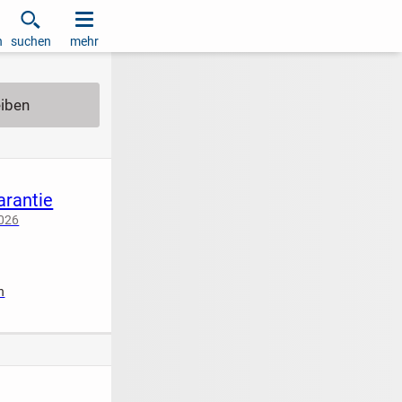
h
suchen
mehr
arantie
2026
iziert
n