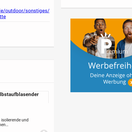
/de/outdoor/sonstiges/
tte
lbstaufblasender
t isolierende und
nen
nd so super einfach