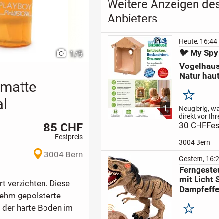
Weitere Anzeigen de
Anbieters
Heute, 16:44
🐦 My Spy
1
/
5
Vogelhaus
Natur hau
fmatte
Merken
al
1
Neugierig, wa
direkt vor Ih
85 CHF
treiben? 👀
30 CHF
Fes
Mi
Spy Birdhous
Festpreis
Sie die faszi
3004 Bern
Welt der Wild
3004 Bern
nächster Näh
Gestern, 16:
Beobachten S
Ferngeste
Nestbau, das
mit Licht
und...
t verzichten. Diese
Dampfeffe
nehm gepolsterte
s der harte Boden im
Merken