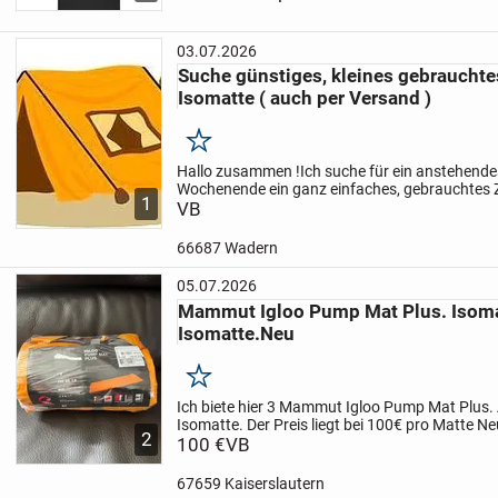
in der Handhabung,...
03.07.2026
Suche günstiges, kleines gebrauchtes
Isomatte ( auch per Versand )
Merken
Hallo zusammen !
Ich suche für ein anstehendes
Wochenende ein ganz einfaches, gebrauchtes Z
1
eine einfache Isomatte dazu.
VB
Ich freue mich übe
vielleicht...
66687 Wadern
05.07.2026
Mammut Igloo Pump Mat Plus. Isoma
Isomatte.Neu
Merken
Ich biete hier 3 Mammut Igloo Pump Mat Plus.
Isomatte.
Der Preis liegt bei 100€ pro Matte
Ne
2
Originalverpackung
100 €
VB
Nichtraucherhaushalt
Bei 
Privatverkauf, daher...
67659 Kaiserslautern