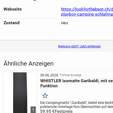
Webseite
https://lookforthebest.ch
playboy-camping-schlafma
Zustand
neu
Werbung stört? Jetzt entfernen!
Ähnliche Anzeigen
30.06.2026
Partner-Anzeige
WHISTLER Isomatte Garibaldi, mit se
Funktion
Merken
Die Campingmatte ",Garibaldi", bietet eine leich
polsternde Unterlage fürs Übernachten auf dei
1
Outdoorabenteuern. Sie ist selbstaufblasend u
59.95 €
Festpreis