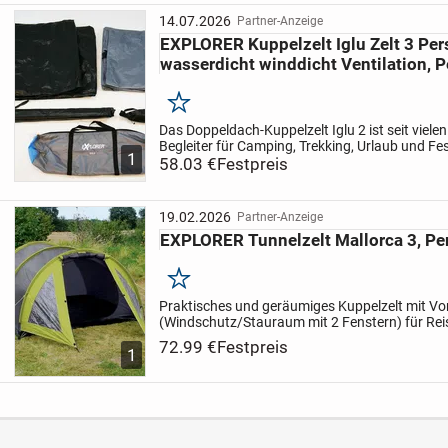
14.07.2026
Partner-Anzeige
EXPLORER Kuppelzelt Iglu Zelt 3 Pe
wasserdicht winddicht Ventilation, 
Merken
Das Doppeldach-Kuppelzelt Iglu 2 ist seit vielen
Begleiter für Camping, Trekking, Urlaub und Fest
1
und einfach auf- und abgebaut bei einem Gewich
58.03 €
Festpreis
19.02.2026
Partner-Anzeige
EXPLORER Tunnelzelt Mallorca 3, Pe
Merken
Praktisches und geräumiges Kuppelzelt mit V
(Windschutz/Stauraum mit 2 Fenstern) für Rei
Trekking, Festival und Kurztripps. Schneller Au
72.99 €
Festpreis
1
außenliegendem Gestänge...