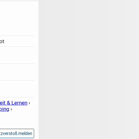
ot
eit & Lernen
›
ping
›
zverstoß melden