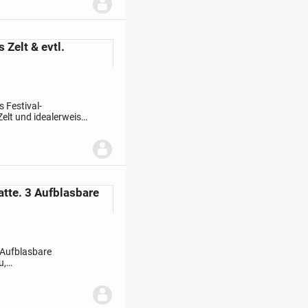
 Zelt & evtl.
 Festival-
elt und idealerweise
r ältere Sachen, die
tte. 3 Aufblasbare
 Aufblasbare
u,
Fragen bitte melden.