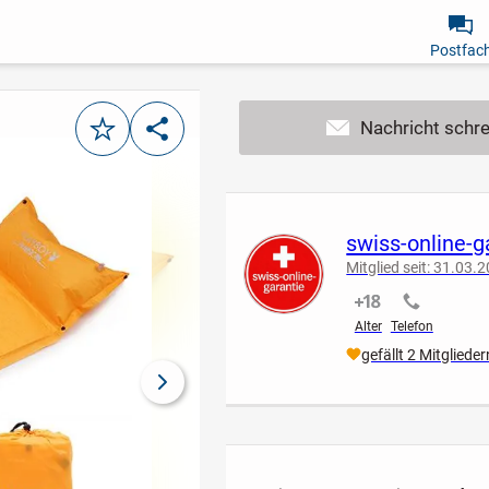
Postfac
Merken
Teilen
swiss-online-g
Mitglied seit: 31.03.
nicht verifiziert
nicht verif
Alter
Telefon
gefällt 2 Mitglieder
nächstes Bild