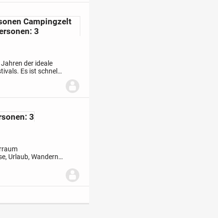
rsonen Campingzelt
Personen: 3
 Jahren der ideale
ivals. Es ist schnell
t von nur 4 kg....
rsonen: 3
orraum
se, Urlaub, Wandern,
fbau mit