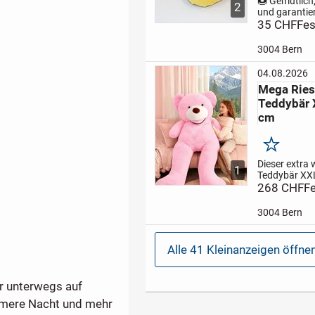
🍩 Gemütlich,
2
und garantier
langweilig.
35 CHF
Fes
Di
Simpson Plü
Hausschuhe 
3004 Bern
das Richtige f
Fans von Die
04.08.2026
Sie überzeug
Mega Ries
ihrem witzige
Teddybär 
weichem...
cm
Merken
Dieser extra 
1
Teddybär XXL
mit einer Grö
268 CHF
Fe
200 cm ist da
Geschenk für
3004 Bern
Klein. Ob zu
Geburtstag,
Valentinstag,
Alle 41 Kleinanzeigen öffne
Weihnachten
einfach als li
r unterwegs auf
ehmere Nacht und mehr