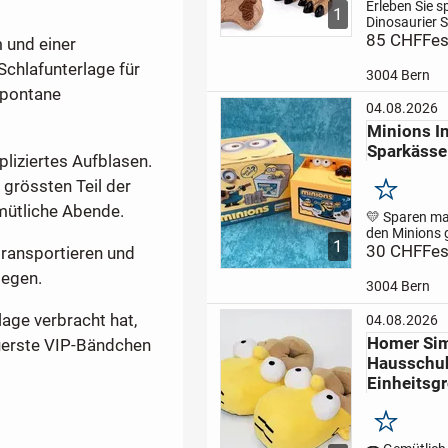
Erleben Sie 
1
Dinosaurier 
mit diesem
85 CHF
Fes
m und einer
ferngesteuer
Schlafunterlage für
Der Dino bege
3004 Bern
realistischen
spontane
Soundeffekte
04.08.2026
leuchtenden
Minions In
Maul sowie e
Sparkässe
integrierten
pliziertes Aufblasen.
Dampffunktio
 grössten Teil der
Merken
emütliche Abende.
💛 Sparen ma
den Minions 
1
mehr Spass.
30 CHF
Fes
transportieren und
einfach eine
legen.
die Ablage u
3004 Bern
Sie leicht da
öffnet sich d
age verbracht hat,
04.08.2026
Sparkässeli, 
Homer Si
euerste VIP-Bändchen
kommt herau
Hausschu
schnappt...
Einheitsg
Merken