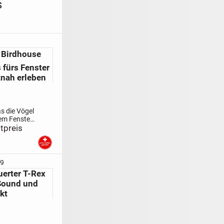
s
 Birdhouse
 fürs Fenster
tnah erleben
s die Vögel
rem Fenster
tpreis
t dem My
e erleben
nierende
vögel aus
e.
29
ie den
uerter T-Rex
 Brüten
 Sound und
kt