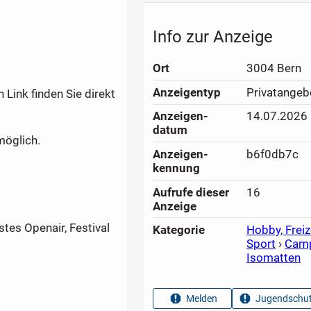
Info zur Anzeige
Ort
3004 Bern
Anzeigen­typ
Privatangeb
 Link finden Sie direkt
Anzeigen­
14.07.2026
datum
möglich.
Anzeigen­
b6f0db7c
kennung
Aufrufe dieser
16
Anzeige
stes Openair, Festival
Kategorie
Hobby, Freiz
Sport
›
Cam
Isomatten
Melden
Jugendschut