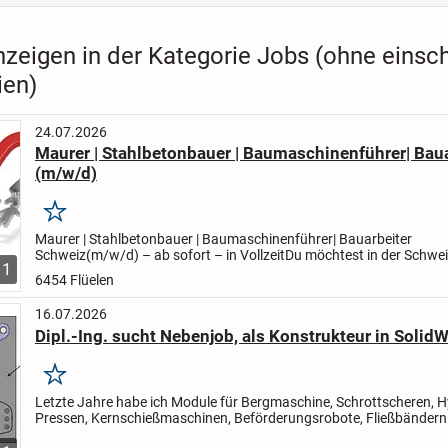
nzeigen in der Kategorie Jobs (ohne eins
ien)
24.07.2026
Maurer | Stahlbetonbauer | Baumaschinenführer| Baua
(m/w/d)
Merken
Maurer | Stahlbetonbauer | Baumaschinenführer| Bauarbeiter
Schweiz
(m/w/d) – ab sofort – in Vollzeit
Du möchtest in der Schwei
1
und von einem attraktiven Lohn sowie hervorragenden Arbeitsbedi.
6454 Flüelen
16.07.2026
Dipl.-Ing. sucht Nebenjob, als Konstrukteur in Solid
Merken
Letzte Jahre habe ich Module für Bergmaschine, Schrottscheren, H
Pressen, Kernschießmaschinen, Beförderungsrobote, Fließbändern
konstruiert.
Wenn ich Ihr Interesse geweckt habe, wäre es...