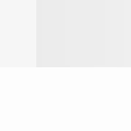
Login
ok