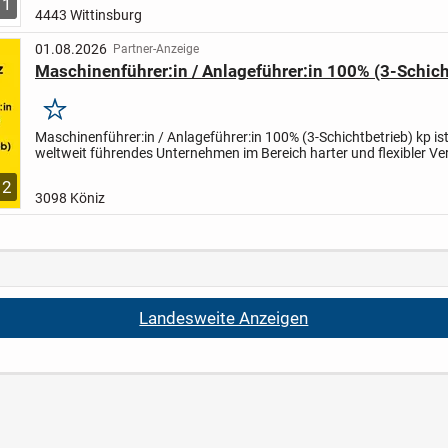
1
4443 Wittinsburg
01.08.2026
Partner-Anzeige
Maschinenführer:in / Anlageführer:in 100% (3-Schich
Merken
Maschinenführer:in /
Anlageführer:in 100%
(3-Schichtbetrieb)
kp is
weltweit führendes Unternehmen im Bereich harter und flexibler V
und Spezialfolien. Wir haben ein klares Ziel:...
2
3098 Köniz
Landesweite Anzeigen