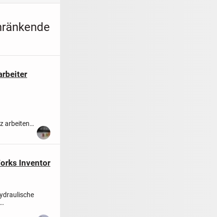
chränkende
rbeiter
z arbeiten
..
Works Inventor
ydraulische