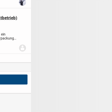
tbetrieb)
t ein
erpackungs-