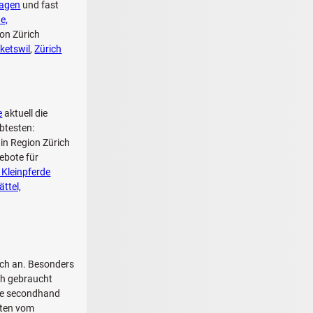
ragen
und fast
e,
ion Zürich
ketswil
,
Zürich
e
aktuell die
btesten:
 in Region Zürich
ebote für
 Kleinpferde
ättel,
ich an. Besonders
ch gebraucht
ese secondhand
ten vom