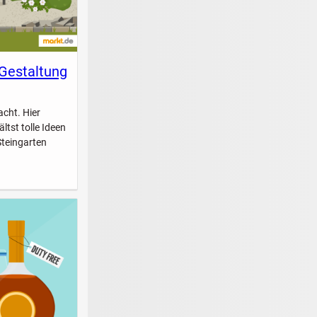
 Gestaltung
acht. Hier
ltst tolle Ideen
Steingarten