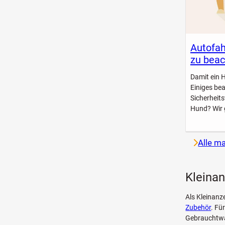
Autofah
zu beac
Damit ein 
Einiges be
Sicherheit
Hund? Wir 
Alle m
Kleinan
Als Kleinanz
Zubehör
. Fü
Gebrauchtwa