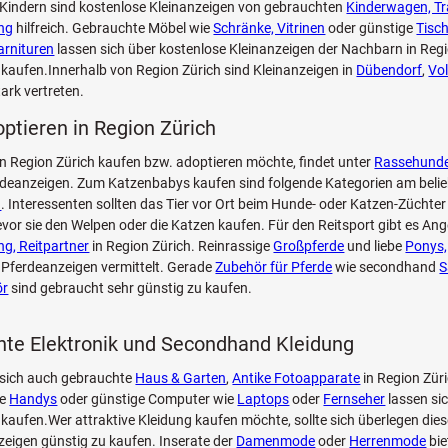
 Kindern sind kostenlose Kleinanzeigen von gebrauchten
Kinderwagen, T
ng
hilfreich. Gebrauchte Möbel wie
Schränke, Vitrinen
oder günstige
Tisch
rnituren
lassen sich über kostenlose Kleinanzeigen der Nachbarn in Reg
 kaufen.Innerhalb von Region Zürich sind Kleinanzeigen in
Dübendorf
,
Vol
ark vertreten.
optieren in Region Zürich
n Region Zürich kaufen bzw. adoptieren möchte, findet unter
Rassehund
deanzeigen. Zum Katzenbabys kaufen sind folgende Kategorien am belie
n
. Interessenten sollten das Tier vor Ort beim Hunde- oder Katzen-Züchter
vor sie den Welpen oder die Katzen kaufen. Für den Reitsport gibt es Ang
ng, Reitpartner
in Region Zürich. Reinrassige
Großpferde
und liebe
Ponys,
Pferdeanzeigen vermittelt. Gerade
Zubehör für Pferde
wie secondhand
S
ör
sind gebraucht sehr günstig zu kaufen.
te Elektronik und Secondhand Kleidung
 sich auch gebrauchte
Haus & Garten
,
Antike Fotoapparate
in Region Zür
ie
Handys
oder günstige Computer wie
Laptops
oder
Fernseher
lassen si
 kaufen.Wer attraktive Kleidung kaufen möchte, sollte sich überlegen di
zeigen günstig zu kaufen. Inserate der
Damenmode
oder
Herrenmode
bie