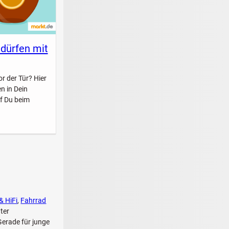
 dürfen mit
r der Tür? Hier
n in Dein
f Du beim
& HiFi
,
Fahrrad
ter
erade für junge