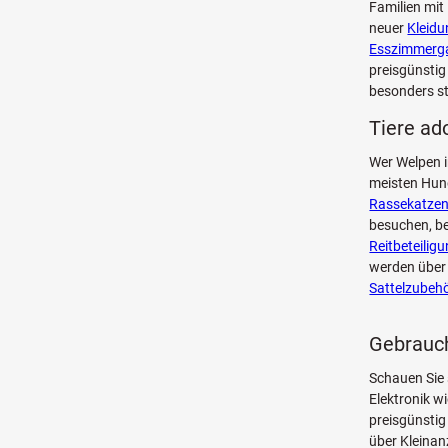
Familien mit
neuer
Kleidu
Esszimmerga
preisgünstig
besonders st
Tiere ad
Wer Welpen i
meisten Hun
Rassekatze
besuchen, be
Reitbeteiligu
werden über 
Sattelzubeh
Gebrauch
Schauen Sie
Elektronik w
preisgünstig
über Kleinan