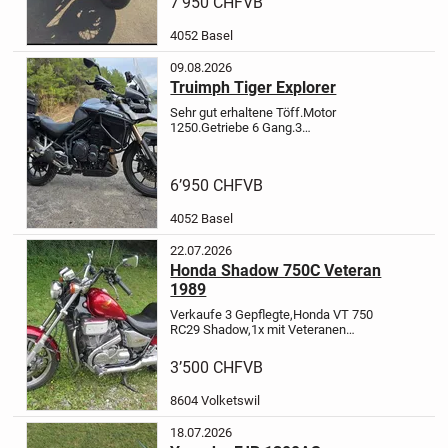
7’950 CHF
VB
MFK bis 27.08.2027
4052 Basel
09.08.2026
Truimph Tiger Explorer
Sehr gut erhaltene Töff.Motor
1250.Getriebe 6 Gang.3
Zylinder.ABS.Tempomat.Traction
kontrolle.Navigation.Reifen Luftdruck
anzeige. Lenker höher verlegt. Griff
6’950 CHF
VB
und Sitz Heizung. Extra 2 Windschuld
und...
4052 Basel
22.07.2026
Honda Shadow 750C Veteran
1989
Verkaufe 3 Gepflegte,Honda VT 750
RC29 Shadow,1x mit Veteranen
Eintrag 60.000km 1989 mit
Sturzbügel in Rot. Alle Service
3’500 CHF
VB
gemacht! Sofort Fahrbereit nur
umschreiben.Nächste MFK Juli
8604 Volketswil
2025.Veteranen MFK...
18.07.2026