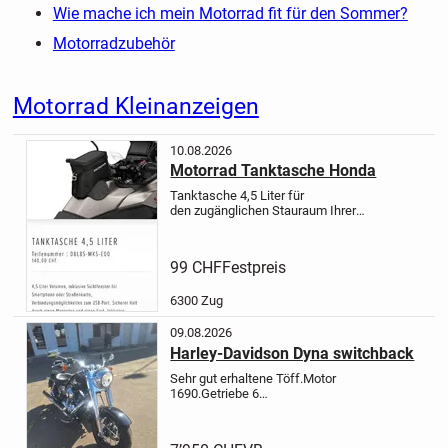
Wie mache ich mein Motorrad fit für den Sommer?
Motorradzubehör
Motorrad Kleinanzeigen
10.08.2026
Motorrad Tanktasche Honda
Tanktasche 4,5 Liter für
den zugänglichen Stauraum Ihrer
Papiere, Ihres Telefons oder
weiterer Reisedokumente.
Befestigung durch Magnetfläche und
99 CHF
Festpreis
Sicherungsgurten mit
Klickverschluss sowie dazugehören...
6300 Zug
09.08.2026
Harley-Davidson Dyna switchback
Sehr gut erhaltene Töff.Motor
1690.Getriebe 6
Gang.ABS.Alarmanlage.Blinker
sensor. Viele Extras wie Led
Scheinwerfer Räder Kotflügel Sitz.