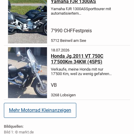
Yamaha FJR 1300AS
Yamaha FJR 1300AS
Sporttourer mit
automatisiertem
Schaltgetriebe
Erstzulassung: Mai
2017
29‘500 km
Farbe anthrazit
Letzte
MFK: 21.7.2025
Das Fahrzeug ist
7’990 CHF
Festpreis
unfallfrei und weist keine Mängel
auf.
Spezi...
5712 Beinwil am See
18.07.2026
Honda Jg.2011 VT 750C
17'500Km 34KW (45PS)
Verkaufe, meine Honda mit nur
17'500 Km, weil zu wenig gefahren
wird.
V-Zweizylinder-Viertaktmotor
mit Kardanantrieb
Grosse
VB
Windfangscheibe, Koffer für 1 Helm,
Blinkererinerung vermeidet
3268 Lobsigen
gefährliche...
Mehr Motorrad Kleinanzeigen
Bildquellen:
Bild 1: © markt.de