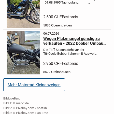
01.08.1995
Tachostand:
39'570 km
Farbe: schwarz
Hubraum: 805 cm³
Leistung:
24 kW, gedrosselt
...
2’500 CHF
Festpreis
5036 Oberentfelden
06.07.2026
Wegen Platzmangel günstig zu
verkaufen - 2022 Bobber Umbau
Suzuki Marauder 800cc
Die Töff Saison steht vor der
Tür.
Coole Bobber fahren mit Ausweis
A, 29KW
Die Suzuki Marauder
Jahrgang 1998 wurde 2022 zum
2’950 CHF
Festpreis
Bobber-Bike umgebaut.
Lackiert mit
2K Bobber-Struktur Lack.
Erst 25'046
8572 Graltshausen
km...
Mehr Motorrad Kleinanzeigen
Bildquellen:
Bild 1: © markt.de
Bild 2: © Pixabay.com / hostsh
Bild 3: © Pixabay.com / Up-Free