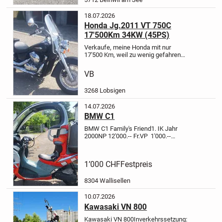
18.07.2026
Honda Jg.2011 VT 750C
17'500Km 34KW (45PS)
Verkaufe, meine Honda mit nur
17'500 Km, weil zu wenig gefahren
wird.
V-Zweizylinder-Viertaktmotor
mit Kardanantrieb
Grosse
VB
Windfangscheibe, Koffer für 1 Helm,
Blinkererinerung vermeidet
3268 Lobsigen
gefährliche...
14.07.2026
BMW C1
BMW C1 Family's Friend
1. IK Jahr
2000
NP 12'000.-- Fr.
VP 1'000.--
Fr.
fahrtüchtig, momentan nicht
eingelöst
1’000 CHF
Festpreis
8304 Wallisellen
10.07.2026
Kawasaki VN 800
Kawasaki VN 800
Inverkehrssetzung: