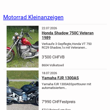
Motorrad Kleinanzeigen
22.07.2026
Honda Shadow 750C Veteran
1989
Verkaufe 3 Gepflegte,Honda VT 750
RC29 Shadow,1x mit Veteranen
Eintrag 60.000km 1989 mit
Sturzbügel in Rot. Alle Service
3’500 CHF
VB
gemacht! Sofort Fahrbereit nur
umschreiben.Nächste MFK Juli
8604 Volketswil
2025.Veteranen MFK...
18.07.2026
Yamaha FJR 1300AS
Yamaha FJR 1300AS
Sporttourer mit
automatisiertem
Schaltgetriebe
Erstzulassung: Mai
2017
29‘500 km
Farbe anthrazit
Letzte
MFK: 21.7.2025
Das Fahrzeug ist
7’990 CHF
Festpreis
unfallfrei und weist keine Mängel
auf.
Spezi...
5712 Beinwil am See