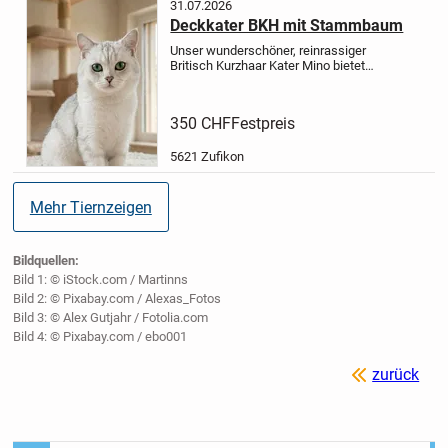
31.07.2026
Deckkater BKH mit Stammbaum
Unser wunderschöner, reinrassiger
Britisch Kurzhaar Kater Mino bietet
seine Dienste für gesunden
Nachwuchs an. Der Deckkater in der
Farbe Silver- Shadow ist von edler
350 CHF
Festpreis
Herkunft und hat einen reinen BKH...
5621 Zufikon
Mehr Tiernzeigen
Bildquellen:
Bild 1: © iStock.com / Martinns
Bild 2: © Pixabay.com / Alexas_Fotos
Bild 3: © Alex Gutjahr / Fotolia.com
Bild 4: © Pixabay.com / ebo001
zurück