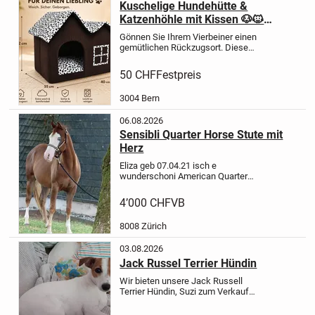
Kuschelige Hundehütte &
Katzenhöhle mit Kissen 🐶🐱
Dalmatiner-Design
Gönnen Sie Ihrem Vierbeiner einen
gemütlichen Rückzugsort. Diese
liebevoll gestaltete Hundehütte im
charmanten Landhaus Design eignet
50 CHF
Festpreis
sich ideal für kleine Hunde und
Katzen. Der dunkelbraune Cord...
3004 Bern
06.08.2026
Sensibli Quarter Horse Stute mit
Herz
Eliza geb 07.04.21 isch e
wunderschoni American Quarter
Horse Stute mit liebe Charakter und
viel Talent.Sie isch artgerecht i de
4’000 CHF
VB
Herde ufgwaschse,gesund,sehr
menschenbesoge und lernt
8008 Zürich
unglaublich...
03.08.2026
Jack Russel Terrier Hündin
Wir bieten unsere Jack Russell
Terrier Hündin, Suzi zum Verkauf
an.
Die Hündin ist gerade 18 Monate
jung geworden, ist sehr verspielt und