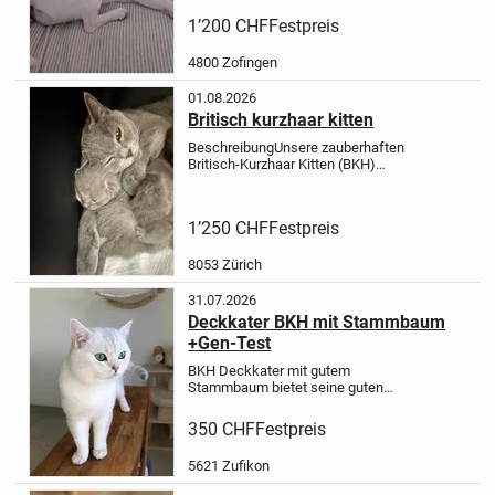
sehr treu, aufgeweckt und Kinderlieb.
1’200 CHF
Festpreis
Die Jack Russell Hündin...
4800 Zofingen
01.08.2026
Britisch kurzhaar kitten
Beschreibung
Unsere zauberhaften
Britisch-Kurzhaar Kitten (BKH)
suchen ein liebevolles
Zuhause
Unsere wunderschönen
Britisch-Kurzhaar Kitten wachsen mit
1’250 CHF
Festpreis
viel Liebe und Fürsorge in unserem
Nichtraucher...
8053 Zürich
31.07.2026
Deckkater BKH mit Stammbaum
+Gen-Test
BKH Deckkater mit gutem
Stammbaum bietet seine guten
Dienste für Katzenbabys an.
Heimdeckung auf Anfrage (bei der
350 CHF
Festpreis
Kätzin daheim zu Hause)
079 861 06
77
SMS; Threema oder W.
Der
5621 Zufikon
hübsche edler BKH...