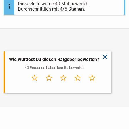
Diese Seite wurde
40
Mal bewertet.
Durchschnittlich mit
4
/5 Sternen.
schließen
Wie würdest Du diesen Ratgeber bewerten?
40 Personen haben bereits bewertet
Sehr
Schlecht
Durchschnitt
Gut
Sehr gut
schlecht
Nutzungsbedingungen
Datenschutz
Barrierefreiheit
Impressum
Kontakt
Hilfe
Sicherheit
Jugendschutz