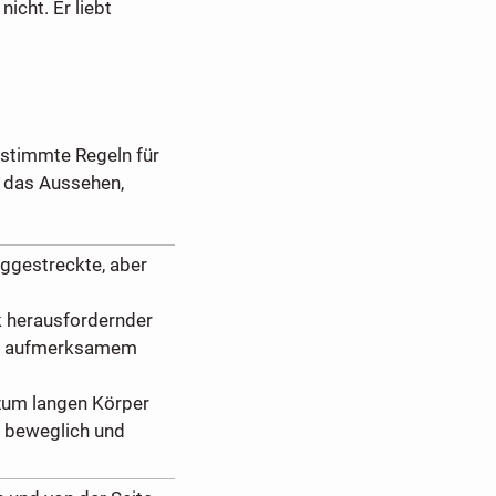
icht. Er liebt
estimmte Regeln für
n das Aussehen,
anggestreckte, aber
k herausfordernder
nd aufmerksamem
 zum langen Körper
 beweglich und