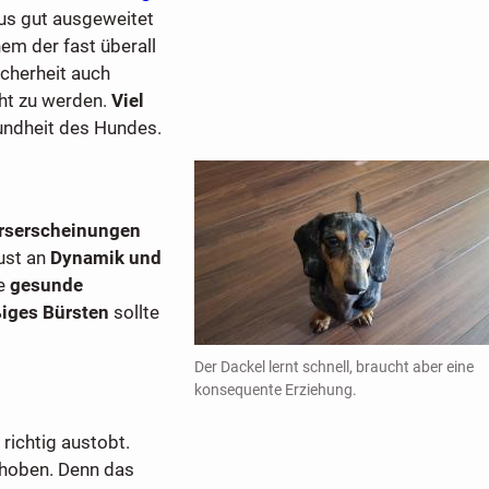
us gut ausgeweitet
nem der fast überall
Sicherheit auch
ht zu werden.
Viel
sundheit des Hundes.
erserscheinungen
ust an
Dynamik und
ne
gesunde
iges Bürsten
sollte
Der Dackel lernt schnell, braucht aber eine
konsequente Erziehung.
 richtig austobt.
gehoben. Denn das