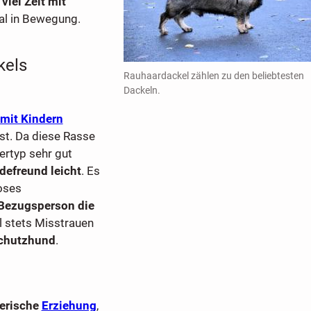
viel Zeit mit
mal in Bewegung.
kels
Rauhaardackel zählen zu den beliebtesten
Dackeln.
mit Kindern
st. Da diese Rasse
ertyp sehr gut
defreund leicht
. Es
oses
 Bezugsperson die
 stets Misstrauen
chutzhund
.
lerische
Erziehung
,