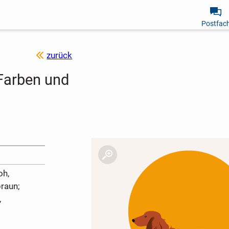
Postfac
zurück
 Farben und
oh,
braun;
,