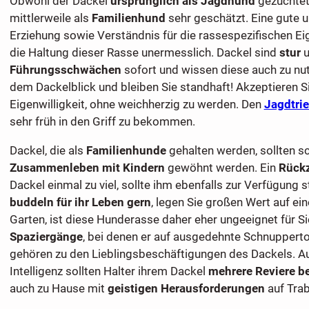
Obwohl der Dackel
ursprünglich als Jagdhund
gezüchtet
mittlerweile als
Familienhund
sehr geschätzt. Eine gute 
Erziehung sowie Verständnis für die rassespezifischen Ei
die Haltung dieser Rasse unermesslich. Dackel sind
stur
u
Führungsschwächen
sofort und wissen diese auch zu nu
dem Dackelblick und bleiben Sie standhaft! Akzeptieren S
Eigenwilligkeit, ohne weichherzig zu werden. Den
Jagdtri
sehr früh in den Griff zu bekommen.
Dackel, die als
Familienhunde
gehalten werden, sollten 
Zusammenleben mit Kindern
gewöhnt werden. Ein
Rück
Dackel einmal zu viel, sollte ihm ebenfalls zur Verfügung 
buddeln für ihr Leben gern
, legen Sie großen Wert auf ei
Garten, ist diese Hunderasse daher eher ungeeignet für Si
Spaziergänge
, bei denen er auf ausgedehnte Schnuppert
gehören zu den Lieblingsbeschäftigungen des Dackels. Au
Intelligenz sollten Halter ihrem Dackel
mehrere Reviere be
auch zu Hause mit
geistigen Herausforderungen
auf Trab