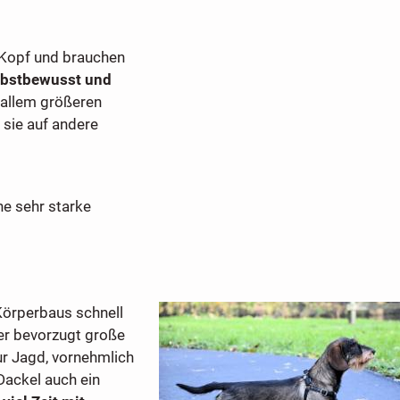
n Kopf und brauchen
lbstbewusst und
 allem größeren
sie auf andere
ine sehr starke
 Körperbaus schnell
r bevorzugt große
r Jagd, vornehmlich
Dackel auch ein