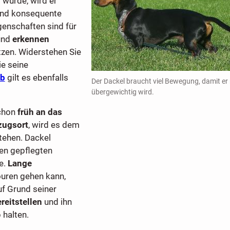
 wurde, wird er
und konsequente
genschaften sind für
nd
erkennen
tzen. Widerstehen Sie
ie seine
eb
gilt es ebenfalls
Der Dackel braucht viel Bewegung, damit er 
übergewichtig wird.
schon
früh an das
zugsort
, wird es dem
stehen. Dackel
nen gepflegten
e.
Lange
ouren gehen kann,
f Grund seiner
reitstellen
und ihn
 halten.