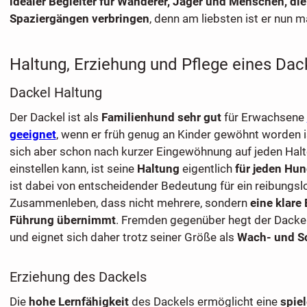
idealer Begleiter für Wanderer, Jäger und Menschen, die 
Spaziergängen verbringen
, denn am liebsten ist er nun 
Haltung, Erziehung und Pflege eines Dac
Dackel Haltung
Der Dackel ist als
Familienhund sehr gut
für Erwachsene
geeignet
, wenn er früh genug an Kinder gewöhnt worden i
sich aber schon nach kurzer Eingewöhnung auf jeden Halt
einstellen kann, ist seine
Haltung
eigentlich
für jeden Hun
ist dabei von entscheidender Bedeutung für ein reibungsl
Zusammenleben, dass nicht mehrere, sondern
eine klare
Führung übernimmt
. Fremden gegenüber hegt der Dackel
und eignet sich daher trotz seiner Größe als
Wach- und S
Erziehung des Dackels
Die
hohe Lernfähigkeit
des Dackels ermöglicht eine
spie