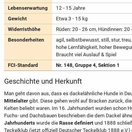
Lebenserwartung
12 - 15 Jahre
Gewicht
Etwa 3 - 15 kg
Widerristhöhe
Rüden: 20 - 26 cm, Hündinnen: 20 
Besonderheiten
agil, selbstbewusst, still, stur, treu
hohe Lernfähigkeit, hoher Beweg
Braucht viel Auslauf & Spiel
FCI-Standard
Nr. 148, Gruppe 4, Sektion 1
Geschichte und Herkunft
Man geht davon aus, dass es dackelähnliche Hunde in De
Mittelalter
gibt. Diese gehen wohl auf Bracken zurück, di
Kelten beliebt waren. Im 16. Jahrhundert wurden schon Hu
Fuchs- und Dachsbauen beschrieben die dem Dackel ähne
Jahrhunderts
wurde die
Rasse definiert
und 1888 schließ
Teckelklub (jetzt offiziell Deutscher Teckelklub 1888 e.V.)