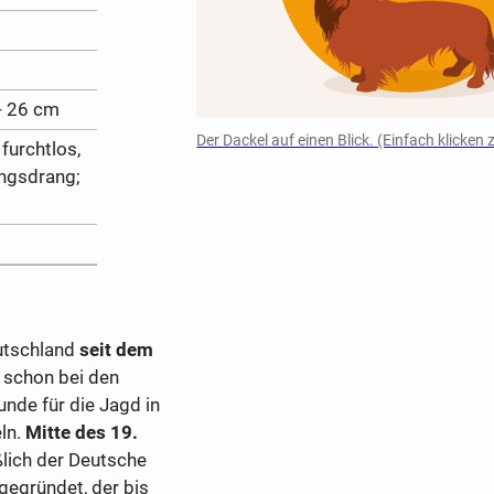
- 26 cm
Der Dackel auf einen Blick. (Einfach klicke
, furchtlos,
ungsdrang;
utschland
seit dem
e schon bei den
nde für die Jagd in
ln.
Mitte des 19.
lich der Deutsche
 gegründet, der bis