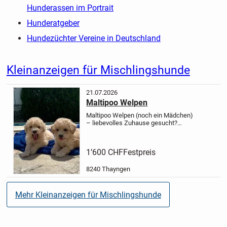
Hunderassen im Portrait
Hunderatgeber
Hundezüchter Vereine in Deutschland
Kleinanzeigen für Mischlingshunde
21.07.2026
Maltipoo Welpen
Maltipoo Welpen (noch ein Mädchen)
– liebevolles Zuhause gesucht?
Unsere bezaubernde Maltipoo-Hündin
ist 3,5 Monate alt und darf ab sofort
in ihr neues Zuhause ziehen.
Sie ist
1’600 CHF
Festpreis
geimpft, gechippt,...
8240 Thayngen
Mehr Kleinanzeigen für Mischlingshunde