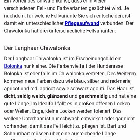
Ein Vorteil des Chiwalonka ist, dass er in vielen
verschiedenen Fell- und Farbvarianten gezüchtet wird. Je
nachdem, für welche Fellvariante Sie sich entscheiden, ist
damit ein unterschiedlicher
Pflegeaufwand
verbunden. Der
Chiwalonka hat drei unterschiedliche Fellvarianten:
Der Langhaar Chiwalonka
Der Langhaar Chiwalonka ist im Erscheinungsbild ein
Bolonka
nur kleiner. Die Farbenvielfalt der Hunderasse
Bolonka ist ebenfalls im Chiwalonka vertreten. Des Weiteren
kommen neue Farben dazu wie blau-, silber und red-merle,
apricot und red- apricot sowie schwarz-agouti. Das Haar ist
dicht
,
seidig weich
,
glänzend
und
geschmeidig
und hat eine
gute Länge. Im Idealfall fällt es in großen offenen Locken
oder Wellen. Enge, kleine Locken werden toleriert. Das
wollene Unterhaar ist nur schwach entwickelt oder gar nicht
vorhanden, damit das Fell leicht zu pflegen ist. Bart und
Schnurrbart müssen über eine ausreichende Länge