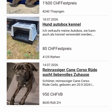
1’600 CHF
Festpreis
geimpft, gechippt,...
8240 Thayngen
18.07.2026
Hund autobox kennel
Ich verkaufe meine Autobox, sie kann
auch als kennel verwendet werden,
sie ist praktisch neuwertig, hat nur
einen Mangel: Auf der rechten Seite
ist das Plastik gebrochen, aber mit
80 CHF
Festpreis
einem Kabelbinder...
4125 Riehen
14.07.2026
Reinrassiger Cane Corso Rüde
sucht liebevolles Zuhause
Schöner, reinrassiger Cane Corso
Rüde Cerbi, geboren am 20.9.2024 in
der Schweiz, nicht kastriert,
Gesundheit einwandfrei, sucht ein
950 CHF
VB
schönes für immer Zuhause. Cerbi
hat einen liebenswürdigen...
8630 Rüti ZH