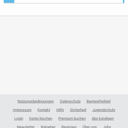
Nutzungsbedingungen
Datenschutz
Barrierefreiheit
Impressum
Kontakt
Hilfe
Sicherheit
Jugendschutz
Login
Konto löschen
Premium buchen
Abo kündigen
Newsletter
Ratgeber
Regionen
Über uns
Jobs