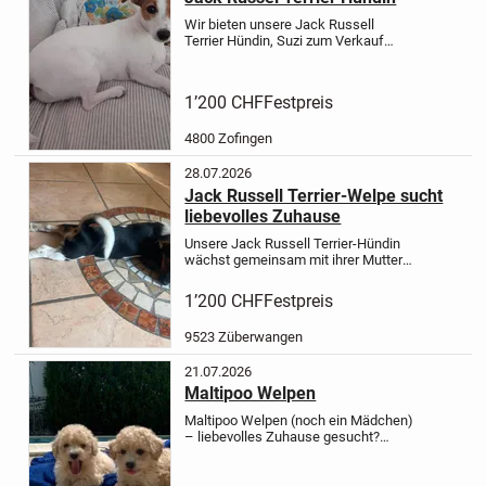
Wir bieten unsere Jack Russell
Terrier Hündin, Suzi zum Verkauf
an.
Die Hündin ist gerade 18 Monate
jung geworden, ist sehr verspielt und
sehr treu, aufgeweckt und Kinderlieb.
1’200 CHF
Festpreis
Die Jack Russell Hündin...
4800 Zofingen
28.07.2026
Jack Russell Terrier-Welpe sucht
liebevolles Zuhause
Unsere Jack Russell Terrier-Hündin
wächst gemeinsam mit ihrer Mutter
und ihrem Vater bei uns im
Familienhaushalt auf. Sie wird mit
1’200 CHF
Festpreis
viel Liebe, Zeit und Sorgfalt
aufgezogen und ist bestens in
9523 Züberwangen
unseren...
21.07.2026
Maltipoo Welpen
Maltipoo Welpen (noch ein Mädchen)
– liebevolles Zuhause gesucht?
Unsere bezaubernde Maltipoo-Hündin
ist 3,5 Monate alt und darf ab sofort
in ihr neues Zuhause ziehen.
Sie ist