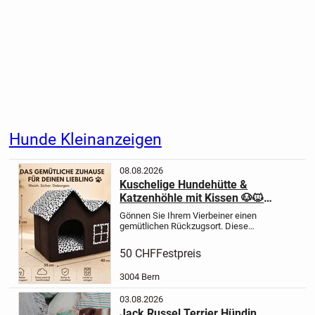
Hunde Kleinanzeigen
08.08.2026
Kuschelige Hundehütte &
Katzenhöhle mit Kissen 🐶🐱
Dalmatiner-Design
Gönnen Sie Ihrem Vierbeiner einen
gemütlichen Rückzugsort. Diese
liebevoll gestaltete Hundehütte im
charmanten Landhaus Design eignet
50 CHF
Festpreis
sich ideal für kleine Hunde und
Katzen. Der dunkelbraune Cord...
3004 Bern
03.08.2026
Jack Russel Terrier Hündin