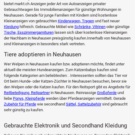
bietet markt.ch Anzeigen jeder Art von Autoanzeigen privater
Gebrauchtwagen bis Immobilienanzeigen für günstige Wohnungen in
Neuhausen. Gerade für junge Familien mit Kindern sind kostenlose
Kleinanzeigen von gebrauchten
Kinderwagen, Tragen
und fast neuer
Kleidung
hilfreich. Gebrauchte Möbel wie
Schränke, Vitrinen
oder günstige
Tische, Esszimmergarnituren
lassen sich über kostenlose Kleinanzeigen
der Nachbarn in Neuhausen preisgünstig kaufen.Innerhalb von Neuhausen
sind Kleinanzeigen in besonders stark vertreten.
Tiere adoptieren in Neuhausen
Wer Welpen in Neuhausen kaufen bzw. adoptieren möchte, findet unter
aktuell die meisten Hundeanzeigen. Zum Katzenbabys kaufen sind
folgende Kategorien am beliebtesten: . Interessenten sollten das Tier vor
Ort beim Hunde- oder Katzen-Züchter in Neuhausen besuchen, bevor sie
den Welpen oder die Katzen kaufen. Für den Reitsport gibt es Angebote für
Reitbeteiligung, Reitpartner
in Neuhausen. Reinrassige
Großpferde
und
liebe
Ponys, Kleinpferde
werden über Pferdeanzeigen vermittelt. Gerade
Zubehör für Pferde
wie secondhand
Sättel, Sattelzubehör
sind gebraucht
sehr günstig zu kaufen.
Gebrauchte Elektronik und Secondhand Kleidung