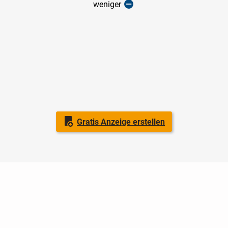
weniger
Gratis Anzeige erstellen
Nutzungsbedingungen
Datenschutz
Barrierefreiheit
Impressum
Kontakt
Hilfe
Sicherheit
Jugendschutz
Login
Konto löschen
Premium buchen
Abo kündigen
Ratgeber
Newsletter
Über uns
Jobs
Werbung