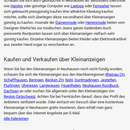
Schauen Sie sich auch gebrauchte in Neuhausen an. Besonders Elektronik
wie
Handys
oder günstige Computer wie
Laptops
oder
Fernseher
lassen
sich gebraucht preisgünstig kaufen.Wer attraktive Kleidung kaufen
möchte, sollte sich überlegen diese secondhand über Kleinanzeigen
günstig zu kaufen. Inserate der
Damenmode
oder
Herrenmode
bieten vom
Designer-Stiefel bis zur modischen Jeans ganze Gaderoben.Auch
preiswerte Restposten lassen sich über Kleinanzeigen vielfach sehr
günstig kaufen. Einzelne Kleinanzeigen bieten Kleider oder Elektronikartikel
aus zweiter Hand sogar zu verschenken an.
Kaufen und Verkaufen über Kleinanzeigen
Wenn Sie bei den Kleinanzeigen in Neuhausen noch nicht fündig wurden,
schauen Sie sich die Kleinanzeigen aus den Nachbarregionen
Rheinau CH
,
Schaffhausen
,
Beringen
,
Benken ZH
,
Nohl
,
Guntmadingen
,
Jestetten
,
Flurlingen
,
Uhwiesen
,
Langwiesen
,
Feuerthalen
,
Neuhausen Rundbuck
,
Dachsen
an oder suchen Sie allgemein unter den Kleinanzeigen von
Region Ostschweiz
. Achten Sie bei Fernkäufen darauf, dass das Profil des
Anbieters verifiziert wurde. Oder einfach ein Gesuch über eine kostenlose
Kleinanzeige in Neuhausen gratis inserieren, dann erhält man ganz
bequem über das Internet Angebote per E-Mail.
Alle Kategorien