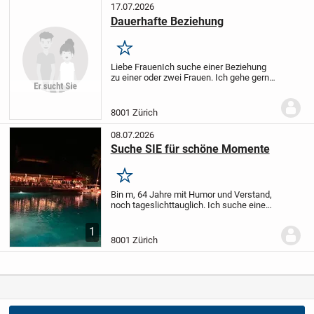
17.07.2026
Dauerhafte Beziehung
Merken
Liebe Frauen
Ich suche einer Beziehung
zu einer oder zwei Frauen. Ich gehe gerne
ins Kino, Theater, Oper, Essen, Museen
oder auf Reisen.
Bin 46 Jahre alt, offen
und nett. Ich liebe Mode, Reisen,...
8001 Zürich
08.07.2026
Suche SIE für schöne Momente
Merken
Bin m, 64 Jahre mit Humor und Verstand,
noch tageslichttauglich. Ich suche eine
SIE für schöne Momente.
1
8001 Zürich