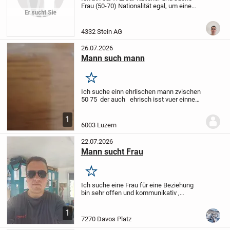
Frau (50-70) Nationalität egal, um eine
Beziehung aufzubauen Gerne auch
mollige Frauen.
Ich freue mich auf deine
Nachricht.
4332 Stein AG
26.07.2026
Mann such mann
Merken
Ich suche einn ehrlischen mann zvischen
50 75 der auch ehrisch isst vuer einne
dauerhaffte beziung ich antwortte nur
auff ehrlische menner
1
6003 Luzern
22.07.2026
Mann sucht Frau
Merken
Ich suche eine Frau für eine Beziehung
bin sehr offen und kommunikativ ,
humorvoll und lieb . Würde mich freuen
etwas von dir zu hören und zu lesen !
1
Liebe Grüsse Stefan .
7270 Davos Platz