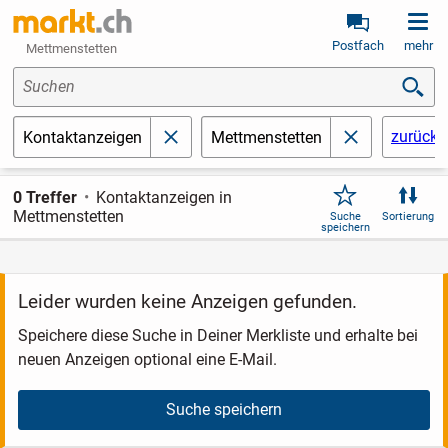
Postfach
mehr
Mettmenstetten
Suchen
zurücks
Kontaktanzeigen
Mettmenstetten
schließen
schließen
0 Treffer
Kontaktanzeigen in
Mettmenstetten
Suche
Sortierung
speichern
Leider wurden keine Anzeigen gefunden.
Speichere diese Suche in Deiner Merkliste und erhalte bei
neuen Anzeigen optional eine E-Mail.
Suche speichern