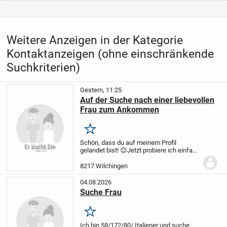
Weitere Anzeigen in der Kategorie
Kontaktanzeigen (ohne einschränkende
Suchkriterien)
Gestern, 11:25
Auf der Suche nach einer liebevollen
Frau zum Ankommen
Merken
Schön, dass du auf meinem Profil
gelandet bist! 😊
Jetzt probiere ich einfach
mal hier mein Glück und hoffe, dass ich
genau dich auf diesem Weg kennenlerne.
8217 Wilchingen
Vielleicht bist du die Frau, die – genau...
04.08.2026
Suche Frau
Merken
Ich bin 58/172/80/ Italiener und suche