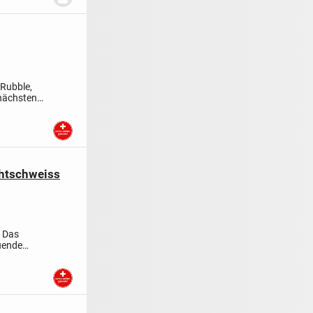
 Rubble,
 nächsten
htschweiss
. Das
uende