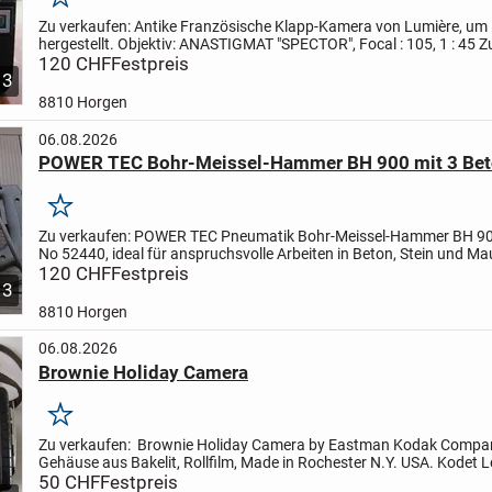
Merken
Zu verkaufen:
Antike Französische Klapp-Kamera von Lumière, um
hergestellt. Objektiv: ANASTIGMAT "SPECTOR", Focal : 105, 1 : 45
Z
sehr gut erhalten, schönes Dekorations-Objekt. Funktion...
120 CHF
Festpreis
3
8810 Horgen
06.08.2026
POWER TEC Bohr-Meissel-Hammer BH 900 mit 3 Bet
Merken
Zu verkaufen:
POWER TEC Pneumatik Bohr-Meissel-Hammer BH 900,
No 52440, ideal für anspruchsvolle Arbeiten in Beton, Stein und M
Ausgestattet mit einem vibrationsgedämpften Handgriff....
120 CHF
Festpreis
3
8810 Horgen
06.08.2026
Brownie Holiday Camera
Merken
Zu verkaufen:
Brownie Holiday Camera by Eastman Kodak Compan
Gehäuse aus Bakelit, Rollfilm, Made in Rochester N.Y. USA.
Kodet L
S. Funktion nicht geprüft.
50 CHF
Festpreis