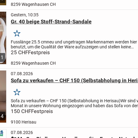
8259 Wagenhausen CH
Gestern, 10:35
Gr. 40 beige Stoff-Strand-Sandale
Merken
Fusslänge 25.5 cm
neu und ungetragen
Markennamen werden hier 
benutzt, um die Qualität der Ware aufzuzeigen und stellen keine
Schutzrechtsverletzungen dar.
25 CHF
Festpreis
Unsere Artikel werden ohne Garantie
1
8259 Wagenhausen CH
07.08.2026
Sofa zu verkaufen – CHF 150 (Selbstabholung in Her
Merken
Sofa zu verkaufen – CHF 150 (Selbstabholung in Herisau)
Wir sind 
Monat in unsere Wohnung eingezogen und haben das Sofa von de
Vormietern übernommen. Da wir es selbst nie benutzt haben und...
150 CHF
Festpreis
4
9100 Herisau
07.08.2026