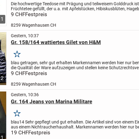
Die hochwertige Teedose mit Prägung und teilweisem Golddruck ist
Früchtetee gefüllt, der u.a. mit Apfelstücken, Hibiskusblüten, Hageb
Orangen- und Zitronenschalen aromatisiert ist....
9 CHF
Festpreis
1
8259 Wagenhausen CH
Gestern, 10:37
Gr. 158/164 wattiertes Gilet von H&M
Merken
blau
getragen, sehr gut erhalten
Markennamen werden hier nur ben
die Qualität der Ware aufzuzeigen und stellen keine Schutzrechtsv
dar.
9 CHF
Unsere Artikel werden ohne Garantie und...
Festpreis
2
8259 Wagenhausen CH
Gestern, 10:36
Gr. 164 Jeans von Marina Militare
Merken
blau
14
Sehr gepflegt und gut erhalten.
Die Artikel sind von einem E
aus einem Nichtraucherhaushalt.
Markennamen werden hier nur b
die Qualität der Ware aufzuzeigen und...
19 CHF
Festpreis
1