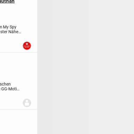
autnah
m My Spy
hster Nähe.
ischen
e GG-Motiv