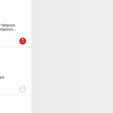
r Simpson
Simpsons.
ich