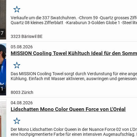
Merken
Verkaufe um die 337 Swatchuhren.
-Chrom 59 -Quartz grosses Ziff
Quartz 08 kleines Zifferblatt -Karaburun 3
-Golden Globe 1 -Steel lit
Waltz 1
-Chrono Stahl 2 -Scuba Stahl 2...
7
3323 Bäriswil BE
05.08.2026
MISSION Cooling Towel Kühltuch Ideal für den Somm
Merken
Das MISSION Cooling Towel sorgt durch Verdunstung für eine an
Kühlung. Einfach mit Wasser aktivieren, auswringen und geniessen.
Wanderungen, Sport, Reisen und heisse Arbeitstage.
✓...
1
8003 Zürich
04.08.2026
Lidschatten Mono Color Queen Force von L'Oréal
Merken
Der Mono Lidschatten Color Queen in der Nuance Force 02 von L'Oré
eine hochpigmentierte Farbe für einen intensiven Augenaufschlag. 