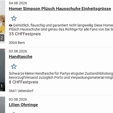
04.08.2026
Homer Simpson Plüsch Hausschuhe Einheitsgrösse
Merken
🍩 Gemütlich, flauschig und garantiert nicht langweilig.
Diese Home
Plüsch Hausschuhe sind genau das Richtige für alle Fans von Die 
Sie überzeugen mit ihrem witzigen Design, weichem...
35 CHF
Festpreis
2
3004 Bern
03.08.2026
Handtasche
Merken
Schwarze kleine Handtasche für Partys etc
guter Zustand
Abholung
bevorzugt
Versand zuzüglich Porto und Verpackungsmaterial mögl
8 CHF
Festpreis
1
3661 Uetendorf
03.08.2026
Lilien Ohrringe