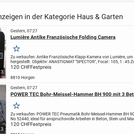
nzeigen in der Kategorie Haus & Garten
Gestern, 07:27
Lumière Antike Französische Folding Camera
Merken
Zu verkaufen:
Antike Französische Klapp-Kamera von Lumière, um
hergestellt. Objektiv: ANASTIGMAT "SPECTOR", Focal : 105, 1 : 45
Z
sehr gut erhalten, schönes Dekorations-Objekt. Funktion...
120 CHF
Festpreis
3
8810 Horgen
Gestern, 07:27
POWER TEC Bohr-Meissel-Hammer BH 900 mit 3 Bet
Merken
Zu verkaufen:
POWER TEC Pneumatik Bohr-Meissel-Hammer BH 900,
No 52440, ideal für anspruchsvolle Arbeiten in Beton, Stein und M
Ausgestattet mit einem vibrationsgedämpften Handgriff....
120 CHF
Festpreis
3