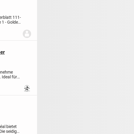
erblatt 111
-
e 1 - Golden
er
genehme
 Ideal für
al bietet
Die seidige