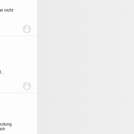
er nicht
d
holung
ich