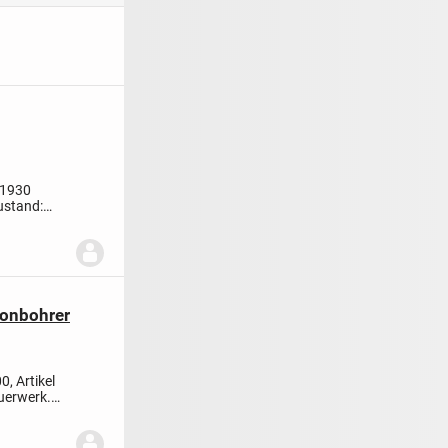
 1930
ustand:
onbohrer
 Artikel
auerwerk.