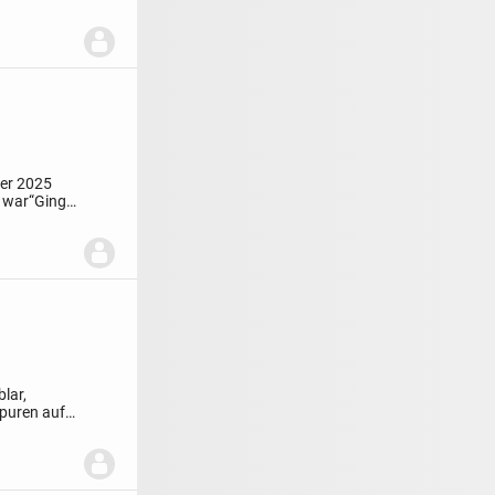
ber 2025
 war“
Ging
lar,
puren auf,