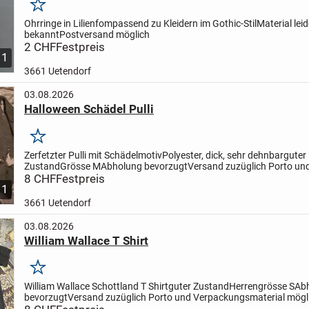
Merken
Ohrringe in Lilienfom
passend zu Kleidern im Gothic-Stil
Material leid
bekannt
Postversand möglich
2 CHF
Festpreis
1
3661 Uetendorf
03.08.2026
Halloween Schädel Pulli
Merken
Zerfetzter Pulli mit Schädelmotiv
Polyester, dick, sehr dehnbar
guter
Zustand
Grösse M
Abholung bevorzugt
Versand zuzüglich Porto un
Verpackungsmaterial möglich
8 CHF
Festpreis
1
3661 Uetendorf
03.08.2026
William Wallace T Shirt
Merken
William Wallace Schottland T Shirt
guter Zustand
Herrengrösse S
Ab
bevorzugt
Versand zuzüglich Porto und Verpackungsmaterial mögl