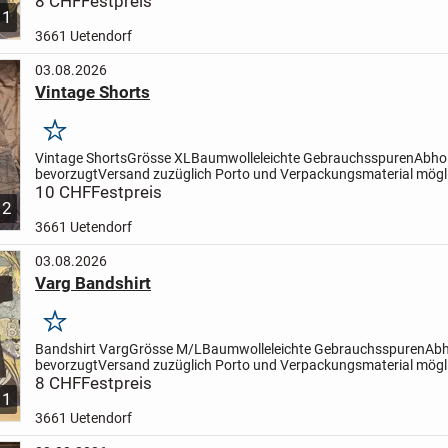
8 CHF
Festpreis
1
3661 Uetendorf
03.08.2026
Vintage Shorts
Merken
Vintage Shorts
Grösse XL
Baumwolle
leichte Gebrauchsspuren
Abho
bevorzugt
Versand zuzüglich Porto und Verpackungsmaterial mögl
10 CHF
Festpreis
2
3661 Uetendorf
03.08.2026
Varg Bandshirt
Merken
Bandshirt Varg
Grösse M/L
Baumwolle
leichte Gebrauchsspuren
Abh
bevorzugt
Versand zuzüglich Porto und Verpackungsmaterial mögl
8 CHF
Festpreis
1
3661 Uetendorf