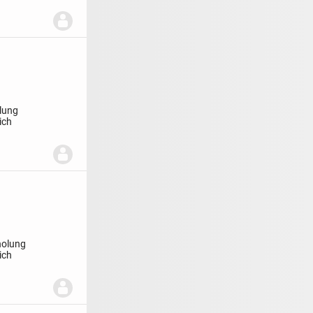
lung
ich
olung
ich