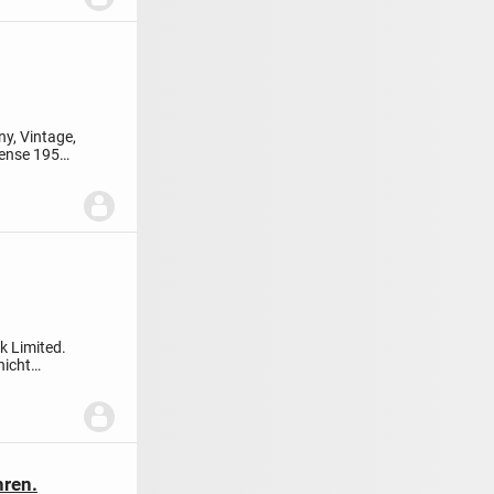
y, Vintage,
ense 1950
k Limited.
nicht
ren.