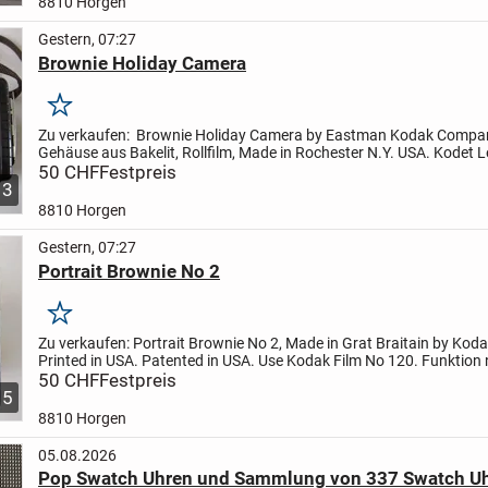
8810 Horgen
Gestern, 07:27
Brownie Holiday Camera
Merken
Zu verkaufen:
Brownie Holiday Camera by Eastman Kodak Compan
Gehäuse aus Bakelit, Rollfilm, Made in Rochester N.Y. USA.
Kodet L
S. Funktion nicht geprüft.
50 CHF
Festpreis
3
8810 Horgen
Gestern, 07:27
Portrait Brownie No 2
Merken
Zu verkaufen:
Portrait Brownie No 2, Made in Grat Braitain by Koda
Printed in USA. Patented in USA. Use Kodak Film No 120. Funktion 
geprüft.
50 CHF
Festpreis
5
8810 Horgen
05.08.2026
Pop Swatch Uhren und Sammlung von 337 Swatch Uh