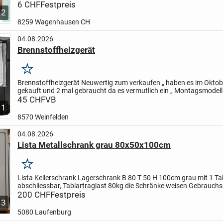
Textur lässt sich mühelos auftragen und...
6 CHF
Festpreis
2
8259 Wagenhausen CH
04.08.2026
Brennstoffheizgerät
Merken
Brennstoffheizgerät Neuwertig zum verkaufen „ haben es im Okto
gekauft und 2 mal gebraucht da es vermutlich ein „ Montagsmodell
er nicht richtig also noch nie …( Glühspirale)
45 CHF
VB
im...
1
8570 Weinfelden
04.08.2026
Lista Metallschrank grau 80x50x100cm
Merken
Lista Kellerschrank Lagerschrank B 80 T 50 H 100cm grau mit 1 Tab
abschliessbar, Tablartraglast 80kg die Schränke weisen Gebrauchs
alle Schränke sind auf Ihre funktionstüchtigkeit...
200 CHF
Festpreis
3
5080 Laufenburg