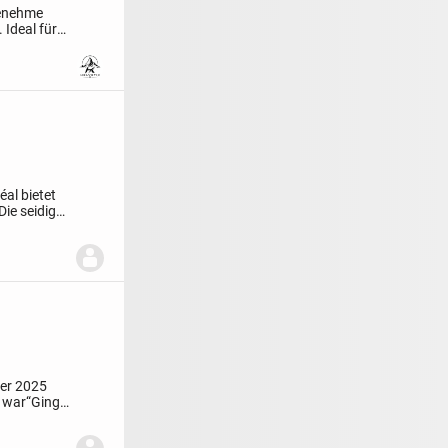
genehme
 Ideal für
al bietet
Die seidige
ber 2025
 war“
Ging