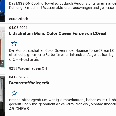
Das MISSION Cooling Towel sorgt durch Verdunstung für eine an
Kühlung. Einfach mit Wasser aktivieren, auswringen und geniessen.
Wanderungen, Sport, Reisen und heisse Arbeitstage.
✓...
1
8003 Zürich
04.08.2026
Lidschatten Mono Color Queen Force von L'Oréal
Merken
Der Mono Lidschatten Color Queen in der Nuance Force 02 von L'Oré
eine hochpigmentierte Farbe für einen intensiven Augenaufschlag. 
Textur lässt sich mühelos auftragen und...
6 CHF
Festpreis
2
8259 Wagenhausen CH
04.08.2026
Brennstoffheizgerät
Merken
Brennstoffheizgerät Neuwertig zum verkaufen „ haben es im Okto
gekauft und 2 mal gebraucht da es vermutlich ein „ Montagsmodell
er nicht richtig also noch nie …( Glühspirale)
45 CHF
VB
im...
1