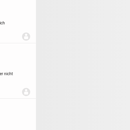
ich
er nicht