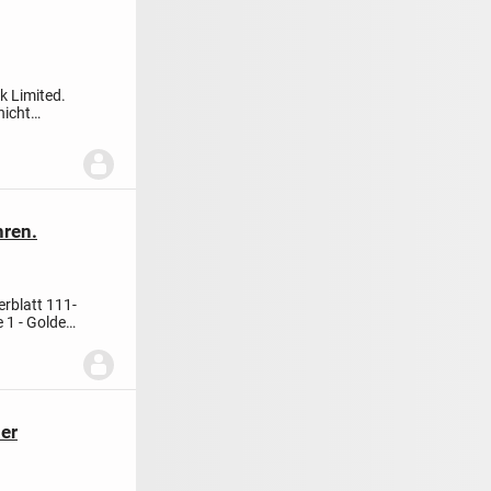
k Limited.
nicht
ren.
erblatt 111
-
e 1 - Golden
er