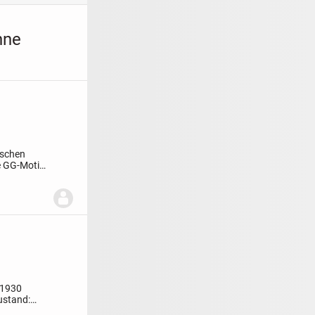
hne
ischen
e GG-Motiv
 1930
ustand: