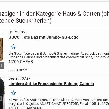
nzeigen in der Kategorie Haus & Garten (o
kende Suchkriterien)
Heute, 10:20
GUCCI Tote Bag mit Jumbo-GG-Logo
Merken
Die Gucci Tote Bag mit Jumbo GG ist ein kühner Ausdruck des ikon
Erbes des Hauses und präsentiert das charakteristische, übergroß
aus hochwertigem Narbenleder. Diese geräumige Tasche...
1’700 CHF
VB
1
6003 Luzern
Gestern, 07:27
Lumière Antike Französische Folding Camera
Merken
Zu verkaufen:
Antike Französische Klapp-Kamera von Lumière, um
hergestellt. Objektiv: ANASTIGMAT "SPECTOR", Focal : 105, 1 : 45
Z
sehr gut erhalten, schönes Dekorations-Objekt. Funktion...
120 CHF
Festpreis