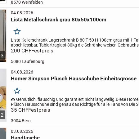
8570 Weinfelden
04.08.2026
Lista Metallschrank grau 80x50x100cm
Merken
Lista Kellerschrank Lagerschrank B 80 T 50 H 100cm grau mit 1 Tab
abschliessbar, Tablartraglast 80kg die Schränke weisen Gebrauchs
alle Schränke sind auf Ihre funktionstüchtigkeit...
200 CHF
Festpreis
3
5080 Laufenburg
04.08.2026
Homer Simpson Plüsch Hausschuhe Einheitsgrösse
Merken
🍩 Gemütlich, flauschig und garantiert nicht langweilig.
Diese Home
Plüsch Hausschuhe sind genau das Richtige für alle Fans von Die 
Sie überzeugen mit ihrem witzigen Design, weichem...
35 CHF
Festpreis
2
3004 Bern
03.08.2026
Handtasche