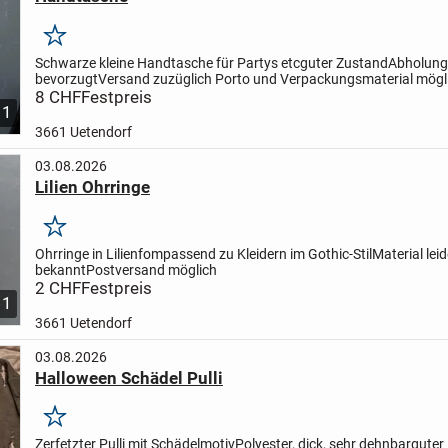
Merken
Schwarze kleine Handtasche für Partys etc
guter Zustand
Abholung
bevorzugt
Versand zuzüglich Porto und Verpackungsmaterial mögl
8 CHF
Festpreis
1
3661 Uetendorf
03.08.2026
Lilien Ohrringe
Merken
Ohrringe in Lilienfom
passend zu Kleidern im Gothic-Stil
Material leid
bekannt
Postversand möglich
2 CHF
Festpreis
1
3661 Uetendorf
03.08.2026
Halloween Schädel Pulli
Merken
Zerfetzter Pulli mit Schädelmotiv
Polyester, dick, sehr dehnbar
guter