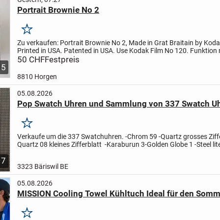
Portrait Brownie No 2
Merken
Zu verkaufen:
Portrait Brownie No 2, Made in Grat Braitain by Koda
Printed in USA. Patented in USA. Use Kodak Film No 120. Funktion 
geprüft.
50 CHF
Festpreis
5
8810 Horgen
05.08.2026
Pop Swatch Uhren und Sammlung von 337 Swatch Uh
Merken
Verkaufe um die 337 Swatchuhren.
-Chrom 59 -Quartz grosses Ziff
Quartz 08 kleines Zifferblatt -Karaburun 3
-Golden Globe 1 -Steel lit
Waltz 1
-Chrono Stahl 2 -Scuba Stahl 2...
7
3323 Bäriswil BE
05.08.2026
MISSION Cooling Towel Kühltuch Ideal für den Somm
Merken