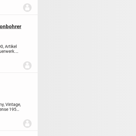
onbohrer
 Artikel
auerwerk.
y, Vintage,
ense 1950