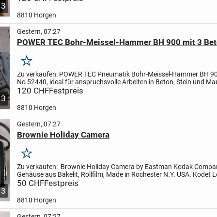
3
8810 Horgen
Gestern, 07:27
POWER TEC Bohr-Meissel-Hammer BH 900 mit 3 Bet
Merken
Zu verkaufen:
POWER TEC Pneumatik Bohr-Meissel-Hammer BH 900,
No 52440, ideal für anspruchsvolle Arbeiten in Beton, Stein und M
Ausgestattet mit einem vibrationsgedämpften Handgriff....
120 CHF
Festpreis
3
8810 Horgen
Gestern, 07:27
Brownie Holiday Camera
Merken
Zu verkaufen:
Brownie Holiday Camera by Eastman Kodak Compan
Gehäuse aus Bakelit, Rollfilm, Made in Rochester N.Y. USA.
Kodet L
S. Funktion nicht geprüft.
50 CHF
Festpreis
3
8810 Horgen
Gestern, 07:27