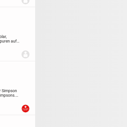
lar,
puren auf,
r Simpson
Simpsons.