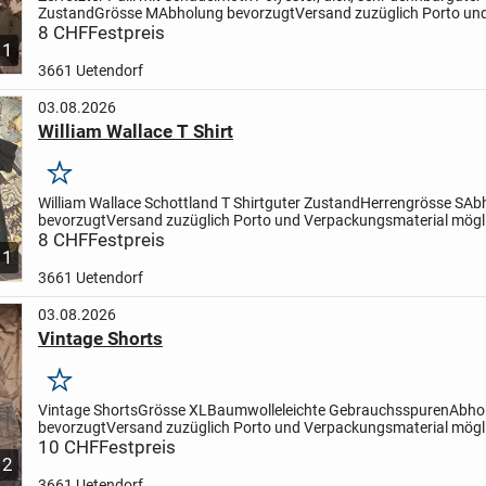
Zustand
Grösse M
Abholung bevorzugt
Versand zuzüglich Porto un
Verpackungsmaterial möglich
8 CHF
Festpreis
1
3661 Uetendorf
03.08.2026
William Wallace T Shirt
Merken
William Wallace Schottland T Shirt
guter Zustand
Herrengrösse S
Ab
bevorzugt
Versand zuzüglich Porto und Verpackungsmaterial mögl
8 CHF
Festpreis
1
3661 Uetendorf
03.08.2026
Vintage Shorts
Merken
Vintage Shorts
Grösse XL
Baumwolle
leichte Gebrauchsspuren
Abho
bevorzugt
Versand zuzüglich Porto und Verpackungsmaterial mögl
10 CHF
Festpreis
2
3661 Uetendorf