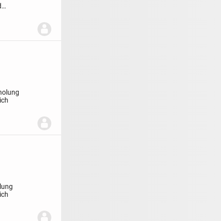
d
holung
ich
lung
ich