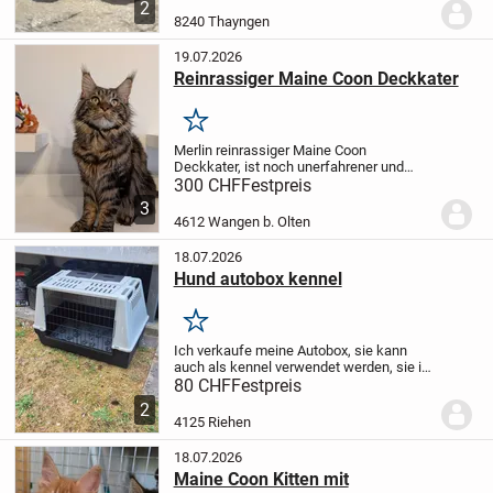
2
Zuhause ziehen.
Sie ist geimpft,
8240 Thayngen
gechippt,...
19.07.2026
Reinrassiger Maine Coon Deckkater
Merken
Merlin reinrassiger Maine Coon
Deckkater, ist noch unerfahrener und
freut sich auf Damen besuch
Deckkater:
•
300 CHF
Festpreis
geboren am 14.07.2025
• Maine Coon,
3
Brown Tabby
• sozial zu anderen Katzen,
4612 Wangen b. Olten
verspielt und...
18.07.2026
Hund autobox kennel
Merken
Ich verkaufe meine Autobox, sie kann
auch als kennel verwendet werden, sie ist
praktisch neuwertig, hat nur einen
80 CHF
Festpreis
Mangel: Auf der rechten Seite ist das
2
Plastik gebrochen, aber mit einem
4125 Riehen
Kabelbinder...
18.07.2026
Maine Coon Kitten mit