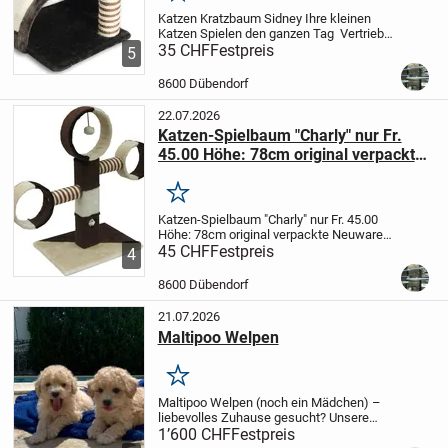
Katzen Kratzbaum Sidney
Ihre kleinen
Katzen Spielen den ganzen Tag
Vertrieb
bei:
35 CHF
Auto Hifi Shop + Elektronik
Festpreis
Zürichstr.
5
30
8600 Dübendorf - ZH
Katzen-
Hunde Zubehör
Wir senden auch per...
8600 Dübendorf
22.07.2026
Katzen-Spielbaum "Charly" nur Fr.
45.00 Höhe: 78cm original verpackte
Neuware
Merken
Katzen-Spielbaum "Charly" nur Fr. 45.00
Höhe: 78cm
original verpackte Neuware
Dieser Kratzbaum mit seinem modernen
45 CHF
Festpreis
4
braunen
Plüschbezug wird Ihre Katze
lieben. Mit Lustiger Quitschmaus im
8600 Dübendorf
Maus...
21.07.2026
Maltipoo Welpen
Merken
Maltipoo Welpen (noch ein Mädchen) –
liebevolles Zuhause gesucht?
Unsere
bezaubernde Maltipoo-Hündin ist 3,5
1’600 CHF
Festpreis
Monate alt und darf ab sofort in ihr neues