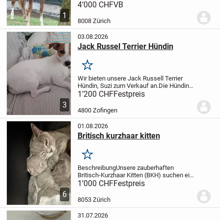
Charakter und viel Talent.Sie isch
4’000 CHF
VB
artgerecht i de Herde
1
ufgwaschse,gesund,sehr
8008 Zürich
menschenbesoge und lernt unglaublich...
03.08.2026
Jack Russel Terrier Hündin
Merken
Wir bieten unsere Jack Russell Terrier
Hündin, Suzi zum Verkauf an.
Die Hündin
ist gerade 18 Monate jung geworden, ist
1’200 CHF
Festpreis
sehr verspielt und sehr treu, aufgeweckt
3
und Kinderlieb.
Die Jack Russell Hündin...
4800 Zofingen
01.08.2026
Britisch kurzhaar kitten
Merken
Beschreibung
Unsere zauberhaften
Britisch-Kurzhaar Kitten (BKH) suchen ein
liebevolles Zuhause
Unsere
1’000 CHF
Festpreis
wunderschönen Britisch-Kurzhaar Kitten
6
wachsen mit viel Liebe und Fürsorge in
8053 Zürich
unserem Nichtraucher...
31.07.2026