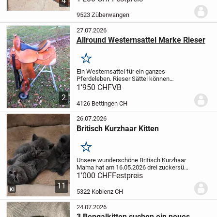
4
auf. Sie wird mit viel Liebe, Zeit und
Sorgfalt aufgezogen und ist bestens in
9523 Züberwangen
unseren...
27.07.2026
Allround Westernsattel Marke Rieser
Merken
Ein Westernsattel für ein ganzes
Pferdeleben. Rieser Sättel können
jederzeit Pferd und Reiter kostengünstig
1’950 CHF
VB
angepasst werden. Sie sind sehr leicht
2
und von Top Qualität. Dieser Sattel ist
4126 Bettingen CH
sehr gut...
26.07.2026
Britisch Kurzhaar Kitten
Merken
Unsere wunderschöne Britisch Kurzhaar
Mama hat am 16.05.2026 drei zuckersüße
gesunde Kitten zur Welt gebracht.
Die
1’000 CHF
Festpreis
kleinen sind sehr verspielt und haben
11
keine Angst vor uns Menschen. Sie sind
KI
5322 Koblenz CH
sehr...
24.07.2026
3 Bengalkitten suchen ein neues