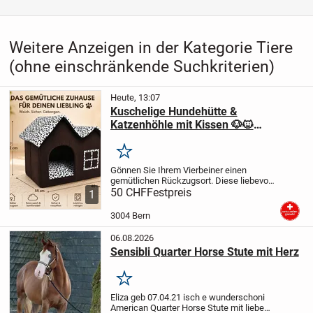
Weitere Anzeigen in der Kategorie Tiere
(ohne einschränkende Suchkriterien)
Heute, 13:07
Kuschelige Hundehütte &
Katzenhöhle mit Kissen 🐶🐱
Dalmatiner-Design
Merken
Gönnen Sie Ihrem Vierbeiner einen
gemütlichen Rückzugsort. Diese liebevoll
gestaltete Hundehütte im charmanten
50 CHF
Festpreis
1
Landhaus Design eignet sich ideal für
kleine Hunde und Katzen. Der
3004 Bern
dunkelbraune Cord...
06.08.2026
Sensibli Quarter Horse Stute mit Herz
Merken
Eliza geb 07.04.21 isch e wunderschoni
American Quarter Horse Stute mit liebe