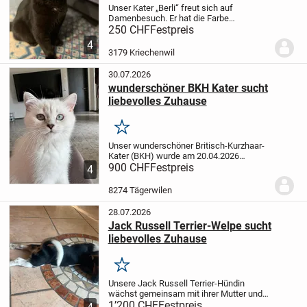
Unser Kater „Berli“ freut sich auf
Damenbesuch.
Er hat die Farbe
"chocolate/schwarz" und sucht auf
250 CHF
Festpreis
diesem Weg eine liebevolle Katzendame.
4
Berli hat alle notwendigen Impfungen, ist
3179 Kriechenwil
entwurmt und vom...
30.07.2026
wunderschöner BKH Kater sucht
liebevolles Zuhause
Merken
Unser wunderschöner Britisch-Kurzhaar-
Kater (BKH) wurde am 20.04.2026
geboren und ist ab Mitte Juli 2026
900 CHF
Festpreis
4
auszugsbereit.
Bei seinem Auszug ist er:
✔️ geimpft
✔️ entwurmt
✔️ an
8274 Tägerwilen
Alltagsgeräusche...
28.07.2026
Jack Russell Terrier-Welpe sucht
liebevolles Zuhause
Merken
Unsere Jack Russell Terrier-Hündin
wächst gemeinsam mit ihrer Mutter und
ihrem Vater bei uns im Familienhaushalt
1’200 CHF
Festpreis