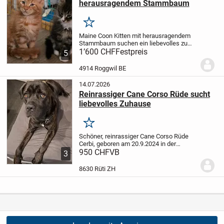
herausragendem Stammbaum
Merken
Maine Coon Kitten mit herausragendem
Stammbaum suchen ein liebevolles zu
Hause.
1’600 CHF
Unsere bezaubernden Maine Coon
Festpreis
5
Kitten sind bereit ihr neues Zuhause zu
beziehen.Sie wurden liebevoll zu Hause
4914 Roggwil BE
aufgezogen...
14.07.2026
Reinrassiger Cane Corso Rüde sucht
liebevolles Zuhause
Merken
Schöner, reinrassiger Cane Corso Rüde
Cerbi, geboren am 20.9.2024 in der
Schweiz, nicht kastriert, Gesundheit
950 CHF
VB
3
einwandfrei, sucht ein schönes für immer
Zuhause. Cerbi hat einen
8630 Rüti ZH
liebenswürdigen...