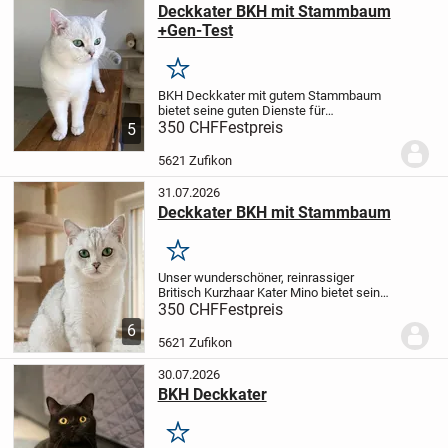
Deckkater BKH mit Stammbaum
+Gen-Test
Merken
BKH Deckkater mit gutem Stammbaum
bietet seine guten Dienste für
Katzenbabys an.
350 CHF
Festpreis
Heimdeckung auf
5
Anfrage (bei der Kätzin daheim zu Hause)
079 861 06 77
SMS; Threema oder W.
Der
5621 Zufikon
hübsche edler BKH...
31.07.2026
Deckkater BKH mit Stammbaum
Merken
Unser wunderschöner, reinrassiger
Britisch Kurzhaar Kater Mino bietet seine
Dienste für gesunden Nachwuchs an. Der
350 CHF
Festpreis
Deckkater in der Farbe Silver- Shadow ist
6
von edler Herkunft und hat einen reinen
5621 Zufikon
BKH...
30.07.2026
BKH Deckkater
Merken