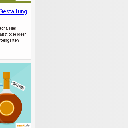
 Gestaltung
acht. Hier
ltst tolle Ideen
Steingarten