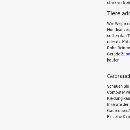
stark vertret
Tiere ad
Wer Welpen i
Hundeanzeige
sollten das 
oder die Kat
Rohr. Reinra
Gerade
Zube
kaufen.
Gebrauch
Schauen Sie 
Computer w
Kleidung kau
Inserate der
Gaderoben.Au
Einzelne Kle