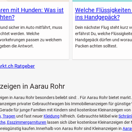
ren mit Hunden: Was ist
Welche Flüssigkeiten
hten?
ins Handgepäck?
Hund sicher im Auto mitfährt, muss
Dein nächster Flug steht kurz vo
achtet werden. Welche
erfährst Du, welche Flüssigkeite
svorkehrungen passen zu welchem
Handgepäck dürfen und worau
geben die Antwort.
Packen achten solltest.
arkt.ch Ratgeber
zeigen in Aarau Rohr
eigen in Aarau Rohr besonders beliebt sind: . Für Aarau Rohr bietet markt
oanzeigen privater Gebrauchtwagen bis Immobilienanzeigen für günstig
Gerade für junge Familien mit Kindern sind kostenlose Kleinanzeigen vo
, Tragen
und fast neuer
Kleidung
hilfreich. Gebrauchte Möbel wie
Schränk
che, Esszimmergarnituren
lassen sich über kostenlose Kleinanzeigen der
reisgünstig kaufen.Innerhalb von Aarau Rohr sind Kleinanzeigen in
Aara