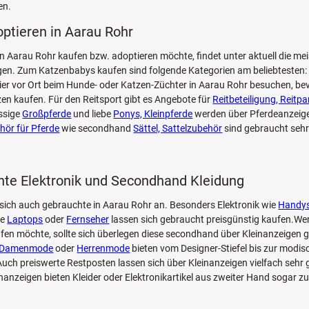
en.
optieren in Aarau Rohr
n Aarau Rohr kaufen bzw. adoptieren möchte, findet unter aktuell die me
n. Zum Katzenbabys kaufen sind folgende Kategorien am beliebtesten: 
Tier vor Ort beim Hunde- oder Katzen-Züchter in Aarau Rohr besuchen, be
zen kaufen. Für den Reitsport gibt es Angebote für
Reitbeteiligung, Reitpa
ssige
Großpferde
und liebe
Ponys, Kleinpferde
werden über Pferdeanzeigen
hör für Pferde
wie secondhand
Sättel, Sattelzubehör
sind gebraucht sehr
te Elektronik und Secondhand Kleidung
sich auch gebrauchte in Aarau Rohr an. Besonders Elektronik wie
Handy
ie
Laptops
oder
Fernseher
lassen sich gebraucht preisgünstig kaufen.Wer
fen möchte, sollte sich überlegen diese secondhand über Kleinanzeigen g
Damenmode
oder
Herrenmode
bieten vom Designer-Stiefel bis zur modi
ch preiswerte Restposten lassen sich über Kleinanzeigen vielfach sehr 
inanzeigen bieten Kleider oder Elektronikartikel aus zweiter Hand sogar z