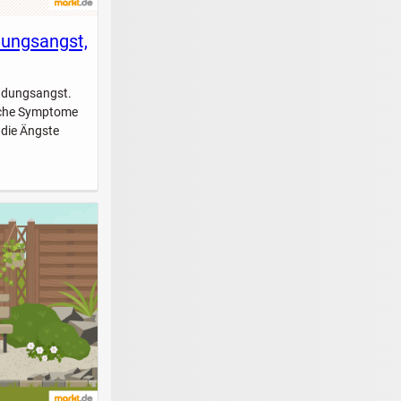
dungsangst,
indungsangst.
elche Symptome
 die Ängste