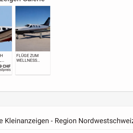
CH
FLÜGE ZUM
L
WELLNESS
CENTER IN
99 CHF
LEUTKIRCH
stpreis
e Kleinanzeigen - Region Nordwestschwei