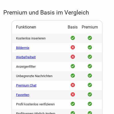
Premium und Basis im Vergleich
Funktionen
Basis
Premium
ja
ja
Kostenlos inserieren
nein
ja
Bildermix
nein
ja
Werbefreiheit
ja
ja
Anzeigenfilter
ja
ja
Unbegrenzte Nachrichten
nein
ja
Premium Chat
nein
ja
Favoriten
ja
ja
Profil kostenlos verifizieren
ja
ja
Profilnamen jährlich ändern