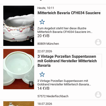
Heute, 10:11
Mitterteich Bavaria CFH034 Sauciere
Merken
Zum Angebot steht hier diese illustre
Mitterteich Bavaria CFH034 Sauciere im
eigentlichen Bestzustand - Keine
20 €
VB
Lackabsplitterungen, Kratzer o.ä. mit den
4
Abmessungen von 17cm im Längenmaß
80809 München
der Schale,...
22.07.2026
3 Vintage Porzellan Suppentassen
mit Goldrand Hersteller Mitterteich
Bavaria
Merken
3 Vintage Porzellan Suppentassen mit
6
Goldrand
Hersteller Mitterteich Bavaria
schlicht gearbeitete Suppentassen mit
14 €
VB
Lappengriff und Goldrand, aus weißem
Porzellan, praktisch stapelbar
für den...
57572 Niederfischbach
18.07.2026