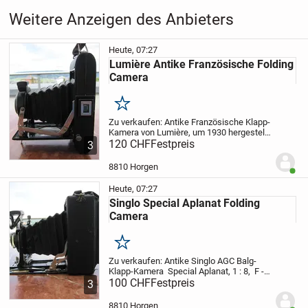
Weitere Anzeigen des Anbieters
Heute, 07:27
Lumière Antike Französische Folding
Camera
Merken
Zu verkaufen:
Antike Französische Klapp-
Kamera von Lumière, um 1930 hergestellt.
Objektiv: ANASTIGMAT "SPECTOR", Focal
120 CHF
Festpreis
3
: 105, 1 : 45
Zustand: sehr gut erhalten,
schönes Dekorations-Objekt. Funktion...
8810 Horgen
Benut
Heute, 07:27
Singlo Special Aplanat Folding
Camera
Merken
Zu verkaufen:
Antike Singlo AGC Balg-
Klapp-Kamera Special Aplanat, 1 : 8, F -
120 mm, 1930-er Jahre. Filme Kodak TRI-
100 CHF
Festpreis
3
X Pan Professional.
Zustand: die
vordersten 2 Bälge sind nicht mehr
8810 Horgen