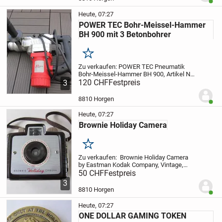
Benut
schön...
Heute, 07:27
POWER TEC Bohr-Meissel-Hammer
BH 900 mit 3 Betonbohrer
Merken
Zu verkaufen:
POWER TEC Pneumatik
Bohr-Meissel-Hammer BH 900, Artikel No
52440, ideal für anspruchsvolle Arbeiten
120 CHF
Festpreis
3
in Beton, Stein und Mauerwerk.
Ausgestattet mit einem
8810 Horgen
Benut
vibrationsgedämpften Handgriff....
Heute, 07:27
Brownie Holiday Camera
Merken
Zu verkaufen:
Brownie Holiday Camera
by Eastman Kodak Company, Vintage,
Gehäuse aus Bakelit, Rollfilm, Made in
50 CHF
Festpreis
Rochester N.Y. USA.
Kodet Lense 1950 S.
3
Funktion nicht geprüft.
8810 Horgen
Benut
Heute, 07:27
ONE DOLLAR GAMING TOKEN