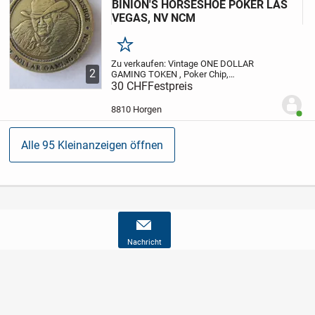
BINION'S HORSESHOE POKER LAS
VEGAS, NV NCM
Merken
Zu verkaufen:
Vintage ONE DOLLAR
2
GAMING TOKEN , Poker Chip,
ACCEPTABLE ONY AT THE HORSESHOE.
30 CHF
Festpreis
Zustand: gebraucht, jedoch in gutem
Zustand.
8810 Horgen
Benut
Alle 95 Kleinanzeigen öffnen
Nachricht