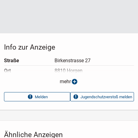
Info zur Anzeige
Straße
Birkenstrasse 27
Ort
8810 Horgen
Anzeigen­typ
Privatangebot
mehr
Anzeigen­datum
21.07.2026
Melden
Jugendschutzverstoß melden
Anzeigen­kennung
6d2a1d61
Aufrufe dieser
60
Anzeige
Kategorie
Haus & Garten
›
Küchenutensilien
›
Geschirr
›
Tafelgeschirr
Ähnliche Anzeigen