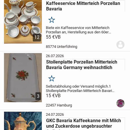
Kaffeeservice Mitterteich Porzellan
Bavaria
Merken
Biete ein Kaffeeservice von Mitterteich
Porzellan an, Herstellung aus den 60er
Jahren, Verziert mit rosa Rosen und
55 €
VB
12
Goldrand. Das Set besteht aus
Kaffeekanne, 9 Tassen, 9 Unterteller,
85774 Unterföhring
Milch &...
26.07.2026
Stollenplatte Porzellan Mitterteich
Bavaria Germany weihnachtlich
Merken
Selbstabholung oder Versand möglich.
1
Stollenplatte Porzellan Mitterteich Bavaria
Germany mit schönem Weihnachtsdekor,
15 €
VB
3
Rundumzierkante, Goldrand, Länge 35
cm, Breite 16 cm, Höhe 3 cm. Selten
22457 Hamburg
benutzt....
24.07.2026
GKC Bavaria Kaffeekanne mit Milch
und Zuckerdose ungebrauchter