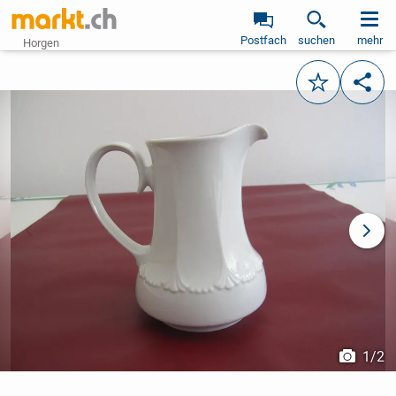
Postfach
suchen
mehr
Horgen
Merken
Teile
vorheriges Bild
näch
1
/
2