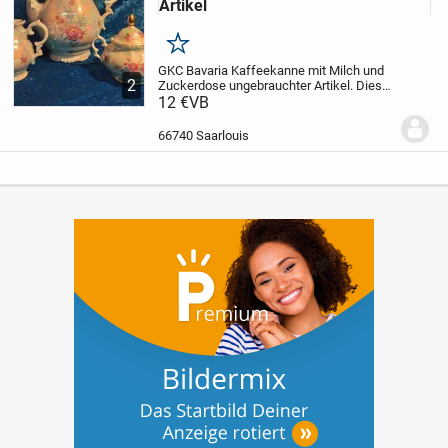
Artikel
Merken
GKC Bavaria Kaffeekanne mit Milch und
2
Zuckerdose ungebrauchter Artikel.
Dies
ist eine private Anzeige. Der Verkauf
12 €
VB
erfolgt unter Ausschluss jeglicher
Gewährleistung und jeglicher
66740 Saarlouis
Sachmängelhaftung....