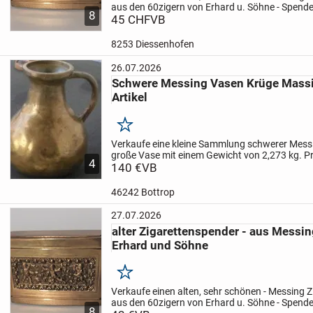
aus den 60zigern von Erhard u. Söhne - Spender
8
Jugendstil - von Erhard und Söhne
45 CHF
VB
ca. Maße: 1
hoch -...
8253 Diessenhofen
26.07.2026
Schwere Messing Vasen Krüge Massi
Artikel
Merken
Verkaufe eine kleine Sammlung schwerer Messin
große Vase mit einem Gewicht von 2,273 kg. Prei
4
Eine kleinere Kanne mit einem Gewicht von 1,619
140 €
VB
Euro....
46242 Bottrop
27.07.2026
alter Zigarettenspender - aus Messin
Erhard und Söhne
Merken
Verkaufe einen alten, sehr schönen
- Messing 
aus den 60zigern von Erhard u. Söhne
- Spende
8