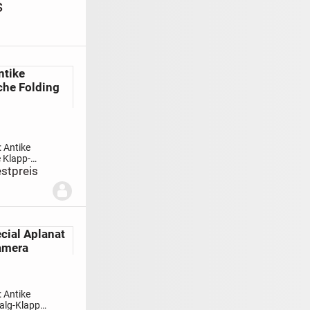
s
ntike
che Folding
:
Antike
 Klapp-
Lumière,
stpreis
estellt.
NASTIGMAT
cal : 105,
: sehr gut
hönes
cial Aplanat
Objekt.
amera
:
Antike
alg-Klapp-