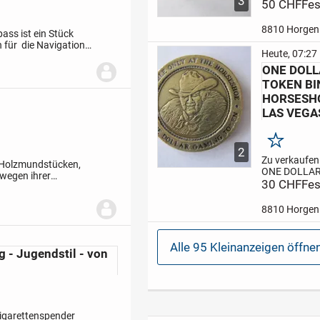
3
Eastman Ko
50 CHF
Fes
Company, Vin
Gehäuse aus 
8810 Horgen
ss ist ein Stück
Rollfilm, Mad
 für die Navigation
Rochester N.
Heute, 07:27
r Bewegungen des
Kodet Lense 
ONE DOLL
Funktion nich
TOKEN BI
HORSESH
LAS VEGA
Merken
2
Zu verkaufen
 Holzmundstücken,
ONE DOLLA
 wegen ihrer
TOKEN , Poke
30 CHF
Fes
t und Verbindung zum
ACCEPTABLE
THE HORSES
8810 Horgen
Zustand: geb
jedoch in gu
Zustand.
Alle 95 Kleinanzeigen öffne
g - Jugendstil - von
Zigarettenspender