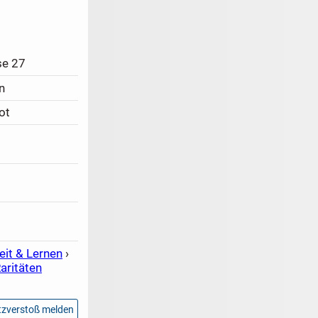
se 27
n
ot
eit & Lernen
›
aritäten
zverstoß melden