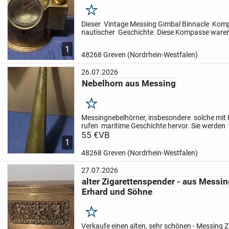
Merken
Dieser Vintage Messing Gimbal Binnacle Kompa
nautischer Geschichte. Diese Kompasse waren
auf Schiffen unerlässlich und boten trotz de
1
Schiffes...
48268 Greven (Nordrhein-Westfalen)
26.07.2026
Nebelhorn aus Messing
Merken
Messingnebelhörner, insbesondere solche mit
rufen maritime Geschichte hervor. Sie werden
Funktionalität, ästhetischen Anziehungskraf
55 €
VB
1
Seefahrer-Erb...
48268 Greven (Nordrhein-Westfalen)
27.07.2026
alter Zigarettenspender - aus Messin
Erhard und Söhne
Merken
Verkaufe einen alten, sehr schönen
- Messing 