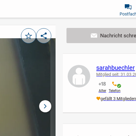
Postfac
Merken
Teilen
sarahbuechler
Mitglied seit: 31.03.
nicht verifiziert
verifiziert
Alter
Telefon
gefällt 3 Mitglieder
nächstes Bild