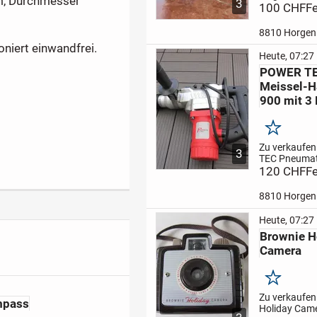
m, Durchmesser
3
Kamera Spec
100 CHF
Fe
Aplanat, 1 : 8
mm, 1930-er 
8810 Horgen
Filme Kodak 
oniert einwandfrei.
Professional
Heute, 07:27
die vorderste
POWER TE
sind nicht me
Meissel-
900 mit 3
Merken
Zu verkaufen
3
TEC Pneumat
Meissel-Ham
120 CHF
Fe
900, Artikel 
ideal für ans
8810 Horgen
Arbeiten in B
und Mauerwe
Heute, 07:27
Ausgestattet
Brownie H
vibrationsg
Camera
Handgriff....
Merken
Zu verkaufe
mpass
Holiday Cam