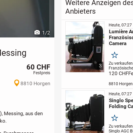
Weitere Anzeigen de
Anbieters
Heute, 07:27
Lumière A
1
/
2
Französis
Camera
Messing
Merken
Zu verkaufen
60 CHF
3
Französische
Festpreis
Kamera von 
120 CHF
Fe
um 1930 herg
Objektiv: A
8810 Horgen
8810 Horgen
"SPECTOR", Fo
1 : 45
Zustand
Heute, 07:27
erhalten, sc
Singlo Spe
Dekorations-
Folding C
Funktion...
), Messing, aus den
Merken
ko.
Zu verkaufen
Singlo AGC B