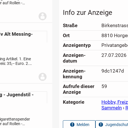
 auf Rollen -
0,5 cm lang - 7 cm
Info zur Anzeige
Straße
Birkenstras
v Alt Messing-
Ort
8810 Horge
Anzeigen­typ
Privatangeb
Anzeigen­
27.07.2026
g Artikel. 1. Eine
datum
s: 35,-- Euro. 2.
 kg. Preis: 35,--
Anzeigen­
9dc1247d
kennung
Aufrufe dieser
59
Anzeige
g - Jugendstil -
Kategorie
Hobby, Freiz
Sammeln
›
R
Zigarettenspender
r auf Rollen -
Melden
Jugendschut