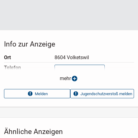
Info zur Anzeige
Ort
8604 Volketswil
Telefon
Nummer anzeigen
mehr
Anzeigen­typ
Privatangebot
Melden
Jugendschutzverstoß melden
Anzeigen­datum
30.07.2026
Anzeigen­kennung
104d7a62
Aufrufe dieser
58
Anzeige
Ähnliche Anzeigen
Kategorie
Fahrzeuge
›
Fahrräder
›
Fahrrad