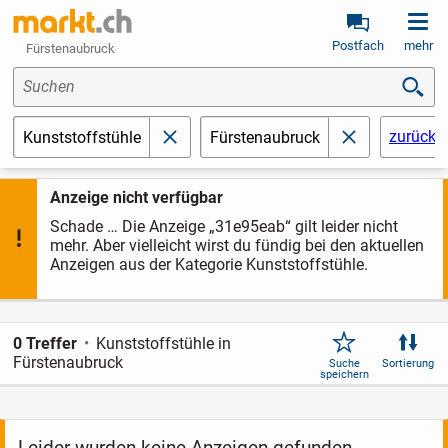
Postfach
mehr
Fürstenaubruck
Suchen
zurücks
Kunststoffstühle
Fürstenaubruck
schließen
schließen
Anzeige nicht verfügbar
Schade … Die Anzeige „31e95eab“ gilt leider nicht
mehr. Aber vielleicht wirst du fündig bei den aktuellen
Anzeigen aus der Kategorie Kunststoffstühle.
0 Treffer
Kunststoffstühle in
Fürstenaubruck
Suche
Sortierung
speichern
Leider wurden keine Anzeigen gefunden.