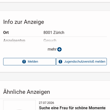
Info zur Anzeige
Ort
8001 Zürich
Anzeigen­typ
Gesuch
Anzeigen­datum
08.07.2026
mehr
Anzeigen­kennung
92e7bbf1
Melden
Jugendschutzverstoß melden
Aufrufe dieser
89
Anzeige
Kategorie
Kontaktanzeigen
›
Er sucht Sie
Ähnliche Anzeigen
27.07.2026
Suche eine Frau für schöne Momente