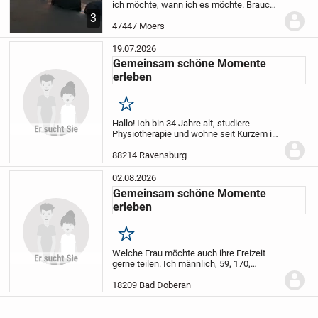
ich möchte, wann ich es möchte.
Brauche
nicht mehr arbeiten, habe also auch
3
genug Zeit für Hobbys, Freunde und
47447 Moers
meine Kinder.
Das alles ist wunderbar,
aber in...
19.07.2026
Gemeinsam schöne Momente
erleben
Merken
Hallo! Ich bin 34 Jahre alt, studiere
Physiotherapie und wohne seit Kurzem in
der Nähe von Ravensburg. Ich bin ein
freundlicher, ehrlicher und respektvoller
88214 Ravensburg
Mensch.
Ich würde gerne eine
sympathische...
02.08.2026
Gemeinsam schöne Momente
erleben
Merken
Welche Frau möchte auch ihre Freizeit
gerne teilen. Ich männlich, 59, 170,
NR/NT, bin gerne an der Ostsee
unterwegs, mache gerne einen Kurzurlaub
18209 Bad Doberan
an schönen Orten und Reise auch mal in
die Ferne,...