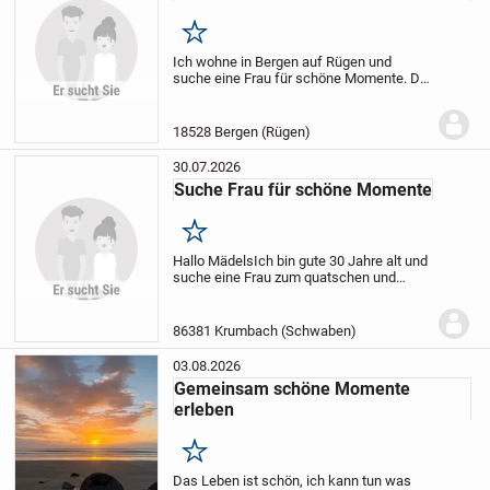
Merken
Ich wohne in Bergen auf Rügen und
suche eine Frau für schöne Momente. Da
Mangel an Gelegenheit versuche ich es
mal auf diese Art eine Frau hier kennen zu
lernen.
18528 Bergen (Rügen)
30.07.2026
Suche Frau für schöne Momente
Merken
Hallo Mädels
Ich bin gute 30 Jahre alt und
suche eine Frau zum quatschen und
vielleicht auch mehr.
Bin 1,78 Meter groß
und wiege 72 kg und habe einen normalen
Körper.
86381 Krumbach (Schwaben)
03.08.2026
Gemeinsam schöne Momente
erleben
Merken
Das Leben ist schön, ich kann tun was