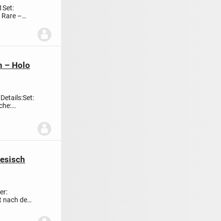
1
Set:
t Rare –
h – Holo
 Details:
Set:
che:
nesisch
er:
kt nach dem