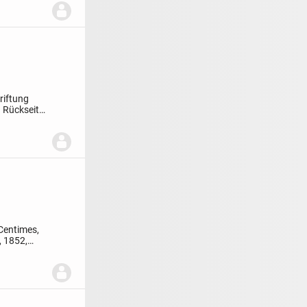
riftung
 Rückseite:
Centimes,
 1852,