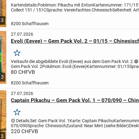
Kartendetails:
Pokémon: Pikachu mit Enton
Kartennummer: 171/15
Collect 151 / 151C
Sprache: Vereinfachtes Chinesisch
Seltenheit: Ar
AR
Zustand: Sehr guter Zustand, bitte Bilder genau...
3
8200 Schaffhausen
27.07.2026
Evoli (Eevee) – Gem Pack Vol. 2 – 01/15 – Chinesisc
Merken
Verkaufe die abgebildete Evoli (Eevee) aus dem Gem Pack Vol. 2.
🟢
Gem Pack Vol. 2
Pokémon: Evoli (Eevee)
Kartennummer: 01/15
Spra
Chinesisch
80 CHF
VB
Zustand: Near Mint (siehe Bilder)
Direkt...
3
8200 Schaffhausen
27.07.2026
Captain Pikachu – Gem Pack Vol. 1 – 070/090 – Chi
Merken
🟡 Details:
Set: Gem Pack Vol. 1
Karte: Captain Pikachu
Kartennumm
070/090
Sprache: Chinesisch
Zustand: Near Mint (siehe Bilder)
Dire
Öffnen in Sleeve und Toploader aufbewahrt.
220 CHF
VB
📦...
3