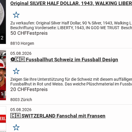
Original SILVER HALF DOLLAR, 1943, WALKING LIBE
Merken
Zu verkaufen:
Original Silver Half Dollar, 90 % Silver, 1943, Walking L
Beschriftung Vorderseite: LIBERTY, 1943, IN GOD WE TRUST
Besch
Rückseite: UNITED STATES OF AMERICA, HALF...
50 CHF
Festpreis
2
8810 Horgen
05.08.2026
⚽🇨🇭 Fussballhut Schweiz im Fussball Design
Merken
Zeigen Sie Ihre Unterstützung für die Schweiz mit diesem auffällige
Fussballhut in Rot und Weiss. Das weiche Plüschmaterial im Fussba
macht den Hut zum perfekten Begleiter für Stadionbesuche...
20 CHF
Festpreis
1
8003 Zürich
05.08.2026
🇨🇭 SWITZERLAND Fanschal mit Fransen
Merken