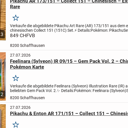
Pikachu AR 173/151 – Collect 151 – Chinesisch – Ex
Rare
Merken
Verkaufe die abgebildete Pikachu Art Rare (AR) 173/151 aus dem e
chinesischen Collect 151 (151C) Set.
⚡ Details:
Pokémon: Pikachu
Se
3
151 (151C)
849 CHF
VB
Kartennummer: 173/151 AR
Sprache:...
8200 Schaffhausen
27.07.2026
Feelinara (Sylveon) IR 09/15 – Gem Pack Vol. 2 – Ch
Pokémon Karte
Merken
Verkaufe die abgebildete Feelinara (Sylveon) Illustration Rare (IR)
beliebten Gem Pack Vol. 2.
✨ Details:
Pokémon: Feelinara (Sylveon)
2
Pack Vol. 2
Kartennummer: 09/15
Seltenheit:...
8200 Schaffhausen
27.07.2026
Pikachu & Enton AR 171/151 – Collect 151 – Chines
Merken