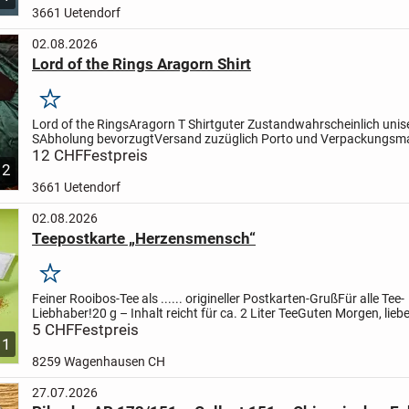
3661 Uetendorf
02.08.2026
Lord of the Rings Aragorn Shirt
Merken
Lord of the Rings
Aragorn T Shirt
guter Zustand
wahrscheinlich unis
S
Abholung bevorzugt
Versand zuzüglich Porto und Verpackungsma
möglich
12 CHF
Festpreis
2
3661 Uetendorf
02.08.2026
Teepostkarte „Herzensmensch“
Merken
Feiner Rooibos-Tee als ...
... origineller Postkarten-Gruß
Für alle Tee-
Liebhaber!
20 g – Inhalt reicht für ca. 2 Liter Tee
Guten Morgen, liebe
Liebhaber! Mit einem heißen Becher fein aromatisiert...
5 CHF
Festpreis
1
8259 Wagenhausen CH
27.07.2026