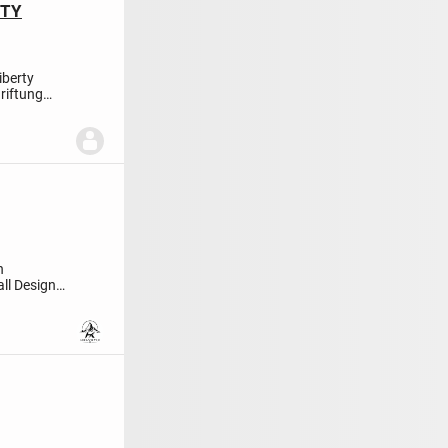
RTY
iberty
riftung
n
ll Design