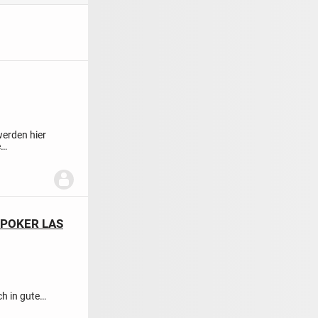
erden hier
e
 POKER LAS
ch in gutem