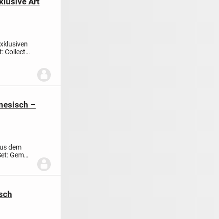
klusive Art
xklusiven
t: Collect
inesisch –
 aus dem
Set: Gem
isch