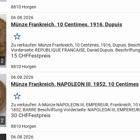
8810 Horgen
06.08.2026
Münze Frankreich, 10 Centimes, 1916, Dupuis
Merken
Zu verkaufen:
Münze Frankreich, 10 Centimes, 1916, Dupuis.
Besch
Vorderseite: REPUBLIQUE FRANCAISE, Daniel Dupuis. Beschriftung
LIBERTE, EGALITE, FRATERNITE, 1916, 10 c
15 CHF
Festpreis
Material:...
2
8810 Horgen
06.08.2026
Münze Frankreich, NAPOLEON III, 1852, 10 Centimes
Merken
Zu verkaufen:
A-Münze NAPOLEON III, EMPEREUR, Frankreich, 10 
1852, BARRE
Beschriftung Vorderseite: NAPOLEON III, EMPEREUR,
BARRE,
30 CHF
Beschriftung Rückseite: Adler, EMPIRE FRANCAIS,...
Festpreis
2
8810 Horgen
06.08.2026