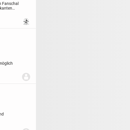
en Fanschal
rkanten
möglich
nd