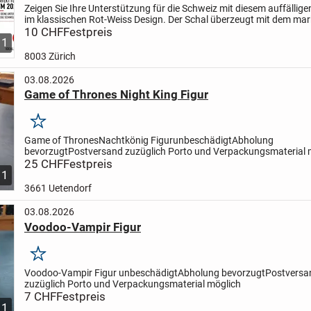
Zeigen Sie Ihre Unterstützung für die Schweiz mit diesem auffällig
im klassischen Rot-Weiss Design. Der Schal überzeugt mit dem ma
SWITZERLAND Schriftzug und den Schweizer Kreuzen...
10 CHF
Festpreis
1
8003 Zürich
03.08.2026
Game of Thrones Night King Figur
Merken
Game of Thrones
Nachtkönig Figur
unbeschädigt
Abholung
bevorzugt
Postversand zuzüglich Porto und Verpackungsmaterial 
25 CHF
Festpreis
1
3661 Uetendorf
03.08.2026
Voodoo-Vampir Figur
Merken
Voodoo-Vampir Figur
unbeschädigt
Abholung bevorzugt
Postversa
zuzüglich Porto und Verpackungsmaterial möglich
7 CHF
Festpreis
1