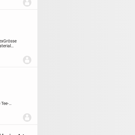
ex
Grösse
terial
 Tee-