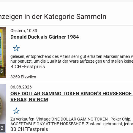
nzeigen in der Kategorie Sammeln
Gestern, 10:33
Donald Duck als Gärtner 1984
Merken
gelesen, entsprechend des Alters sehr gut erhalten
Markennamen w
nur benutzt, um die Qualität der Ware aufzuzeigen und stellen kein
Schutzrechtsverletzungen dar.
8 CHF
Festpreis
Unsere Artikel werden...
2
8259 Etzwilen
06.08.2026
ONE DOLLAR GAMING TOKEN BINION'S HORSESHOE
VEGAS, NV NCM
Merken
Zu verkaufen:
Vintage ONE DOLLAR GAMING TOKEN , Poker Chip,
ACCEPTABLE ONY AT THE HORSESHOE.
Zustand: gebraucht, jedo
2
Zustand.
30 CHF
Festpreis