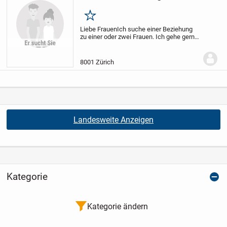
Merken
Liebe Frauen
Ich suche einer Beziehung
zu einer oder zwei Frauen. Ich gehe gerne
ins Kino, Theater, Oper, Essen, Museen
oder auf Reisen.
Bin 46 Jahre alt, offen
und nett. Ich liebe Mode, Reisen,...
8001 Zürich
Landesweite Anzeigen
Kategorie
Kategorie ändern