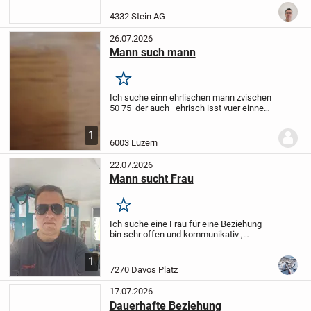
mollige Frauen.
Ich freue mich auf deine
Nachricht.
4332 Stein AG
26.07.2026
Mann such mann
Merken
Ich suche einn ehrlischen mann zvischen
50 75 der auch ehrisch isst vuer einne
dauerhaffte beziung ich antwortte nur
auff ehrlische menner
1
6003 Luzern
22.07.2026
Mann sucht Frau
Merken
Ich suche eine Frau für eine Beziehung
bin sehr offen und kommunikativ ,
humorvoll und lieb . Würde mich freuen
etwas von dir zu hören und zu lesen !
1
Liebe Grüsse Stefan .
7270 Davos Platz
17.07.2026
Dauerhafte Beziehung