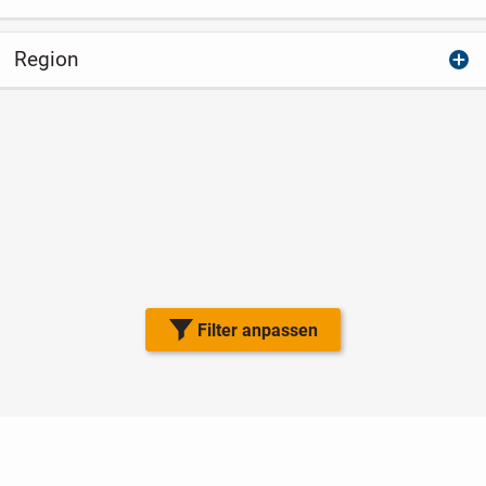
Region
Filter anpassen
Nutzungsbedingungen
Datenschutz
Barrierefreiheit
Impressum
Kontakt
Hilfe
Sicherheit
Jugendschutz