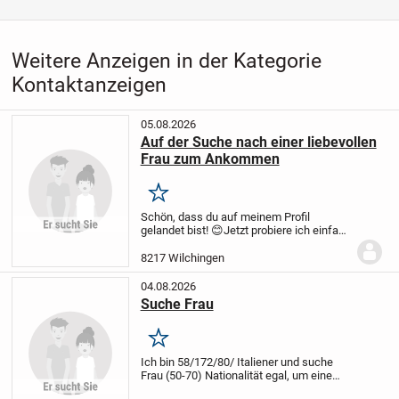
Weitere Anzeigen in der Kategorie
Kontaktanzeigen
05.08.2026
Auf der Suche nach einer liebevollen
Frau zum Ankommen
Merken
Schön, dass du auf meinem Profil
gelandet bist! 😊
Jetzt probiere ich einfach
mal hier mein Glück und hoffe, dass ich
genau dich auf diesem Weg kennenlerne.
8217 Wilchingen
Vielleicht bist du die Frau, die – genau...
04.08.2026
Suche Frau
Merken
Ich bin 58/172/80/ Italiener und suche
Frau (50-70) Nationalität egal, um eine
Beziehung aufzubauen Gerne auch