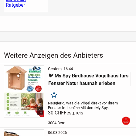
Ratgeber
Weitere Anzeigen des Anbieters
Gestern, 16:44
🐦 My Spy Birdhouse Vogelhaus fürs
Fenster Natur hautnah erleben
Merken
Neugierig, was die Vögel direkt vor Ihrem
Fenster treiben? 👀
Mit dem My Spy
1
Birdhouse erleben Sie die faszinierende
30 CHF
Festpreis
Welt der Wildvögel aus nächster Nähe.
Beobachten Sie den Nestbau, das Brüten
3004 Bern
und...
06.08.2026