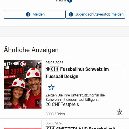
Anzeigen­kennung
8d3d4c28
Melden
Jugendschutzverstoß melden
Aufrufe dieser
8
Anzeige
Kategorie
Hobby, Freizeit & Lernen
›
Sammeln
›
Fanartikel
Ähnliche Anzeigen
05.08.2026
⚽🇨🇭 Fussballhut Schweiz im
Fussball Design
Merken
Zeigen Sie Ihre Unterstützung für die
Schweiz mit diesem auffälligen
1
Fussballhut in Rot und Weiss. Das weiche
20 CHF
Festpreis
Plüschmaterial im Fussball Design macht
den Hut zum perfekten Begleiter für
8003 Zürich
Stadionbesuche...
05.08.2026