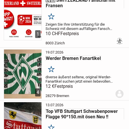
🇨🇭 SWITZERLAND Fanschal mit
Fransen
Merken
Zeigen Sie Ihre Unterstützung für die
Schweiz mit diesem auffälligen Fanschal
im klassischen Rot-Weiss Design. Der
10 CHF
Festpreis
1
Schal überzeugt mit dem markanten
SWITZERLAND Schriftzug und den
8003 Zürich
Schweizer Kreuzen...
19.07.2026
Werder Bremen Fanartikel
Merken
diverse äußerst seltene, original Werder-
Fanartikel suchen jetzt einen liebevollen
Neubesitzer:Trinkflasche, Thermoflasche
12 €
Festpreis
Emsa, Stirnband, Kappe, Aufkleber, Teddy,
4
Rassel, Kugelschreiber, Regenponcho...
28279 Bremen
13.07.2026
Top VFB Stuttgart Schwabenpower
Flagge 90*150.mit ösen Neu !!