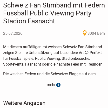
Schweiz Fan Stirnband mit Federn
Fussball Public Viewing Party
Stadion Fasnacht
25.07.2026
3004 Bern
Mit diesem auffälligen rot weissen Schweiz Fan Stirnband
zeigen Sie Ihre Unterstützung auf besondere Art 😊 Perfekt
für Fussballspiele, Public Viewing, Stadionbesuche,
Sportevents, Fasnacht oder die nächste Feier mit Freunden.
Die weichen Federn und die Schweizer Flagge auf dem
Stirnband sorgen für einen originellen Fan Look und
mehr
machen das Stirnband zu einem echten Hingucker. Egal ob
beim Mitfiebern im Stadion oder an einer Party, damit
zeigen Sie Ihre Farben mit Spass und guter Stimmung.
Weitere Angaben
Produktdetails: