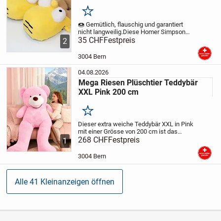
Merken
🍩 Gemütlich, flauschig und garantiert
nicht langweilig.
Diese Homer Simpson
Plüsch Hausschuhe sind genau das
35 CHF
Festpreis
2
Richtige für alle Fans von Die Simpsons.
Sie überzeugen mit ihrem witzigen
3004 Bern
Design, weichem...
04.08.2026
Mega Riesen Plüschtier Teddybär
XXL Pink 200 cm
Merken
Dieser extra weiche Teddybär XXL in Pink
mit einer Grösse von 200 cm ist das
perfekte Geschenk für Gross und Klein.
268 CHF
Festpreis
1
Ob zum Geburtstag, Valentinstag, zu
Weihnachten oder einfach als liebevolle...
3004 Bern
Alle 41 Kleinanzeigen öffnen