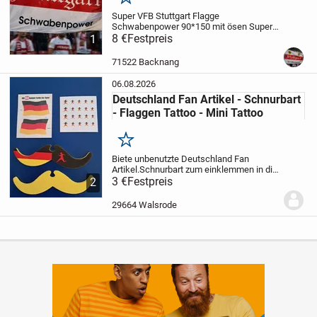
Merken
Super VFB Stuttgart Flagge
Schwabenpower 90*150 mit ösen
Super
Farben für Stuttgart Fans !!!
8 €
Festpreis
Versand Uns
1
Abholung Möglich
Bei Versand Bezahlung
nur Über Playpal
Kein direktkauf
Versand 1
71522 Backnang
80 Euro
06.08.2026
Deutschland Fan Artikel - Schnurbart
- Flaggen Tattoo - Mini Tattoo
Merken
Biete unbenutzte Deutschland Fan
Artikel.
Schnurbart zum einklemmen in die
Nase
3 €
Festpreis
Flaggen Tattoo
Mini Tattoo für die
2
Fingernägel
Nicht nur für Fußball Fans
1 X
3er Set, wie auf den Bild 3 Euro +...
29664 Walsrode