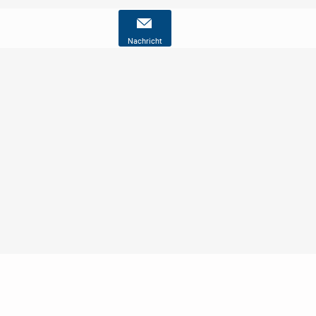
Nachricht
Nutzungsbedingungen
Datenschutz
Barrierefreiheit
Impressum
Kontakt
Hilfe
Sicherheit
Jugendschutz
Login
Konto löschen
Premium buchen
Abo kündigen