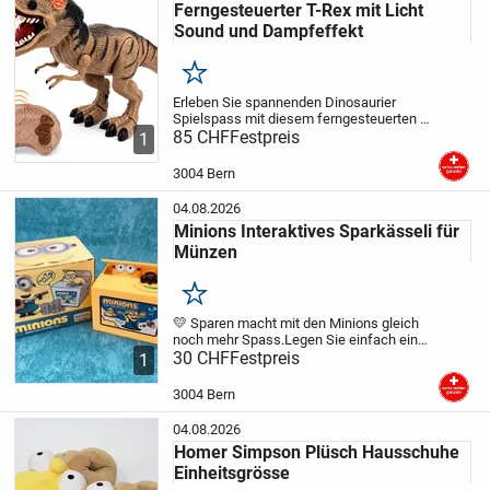
Ferngesteuerter T-Rex mit Licht
Sound und Dampfeffekt
Merken
Erleben Sie spannenden Dinosaurier
Spielspass mit diesem ferngesteuerten T-
Rex. Der Dino begeistert mit realistischen
85 CHF
Festpreis
1
Soundeffekten, leuchtenden Augen und
Maul sowie einer integrierten
3004 Bern
Dampffunktion....
04.08.2026
Minions Interaktives Sparkässeli für
Münzen
Merken
💛 Sparen macht mit den Minions gleich
noch mehr Spass.
Legen Sie einfach eine
Münze auf die Ablage und drücken Sie
30 CHF
Festpreis
1
leicht darauf. Schon öffnet sich das
Sparkässeli, der Minion kommt heraus,
3004 Bern
schnappt...
04.08.2026
Homer Simpson Plüsch Hausschuhe
Einheitsgrösse