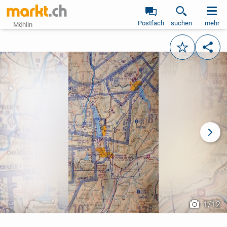
Postfach
suchen
mehr
Möhlin
Merken
Teile
vorheriges Bild
näch
1
/
12