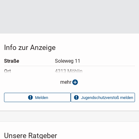
Info zur Anzeige
Straße
Soleweg 11
Ort
4313 Möhlin
Anzeigen­typ
Privatangebot
mehr
Anzeigen­datum
20.07.2026
Melden
Jugendschutzverstoß melden
Anzeigen­kennung
02f31a6f
Aufrufe dieser
17
Anzeige
Kategorie
Hobby, Freizeit & Lernen
›
Reisen
›
Flüge
Unsere Ratgeber