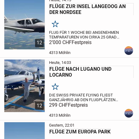
FLÜGE ZUR INSEL LANGEOOG AN
DER NORDSEE
Merken
FLUG FÜR 1 WOCHE BEI ANGENEHMEN
TEMPARATUREN VON CIRKA 25 GRAD
AUF DER INSEL LANGEOOG IN DER
2’000 CHF
Festpreis
12
NORDSEE VERBRINGEN.
IM SOMMER
WIRD DAS KLIMA AN DER NORDSEE
4313 Möhlin
IMMER MILDER UND FÜHLT SICH SEHR
ANGENEHM...
Heute, 14:03
FLÜGE NACH LUGANO UND
LOCARNO
Merken
DIE SWISS PRIVATE FLYING FLIEGT
GANZJÄHRIG AB DEN FLUGPLÄTZEN
BIRRFELD, TRIENGEN, BUOCHS UND
299 CHF
Festpreis
12
GRENCHEN NACH LUGANO UND
LOCARNO.
ES STEHEN VERSCHIEDE
4313 Möhlin
FLUGZEUGTYPEN ZUR VERFÜGUNG. DIE
PREISE HÄNGEN VON...
Gestern, 22:01
FLÜGE ZUM EUROPA PARK