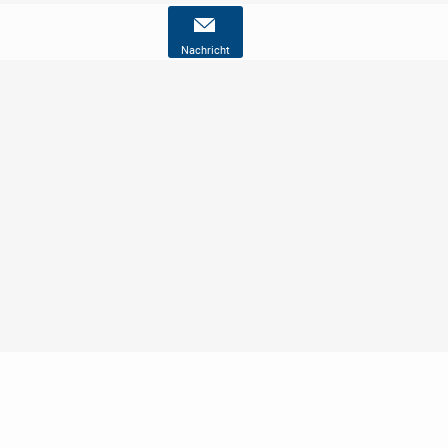
Nachricht
Nutzungsbedingungen
Datenschutz
Barrierefreiheit
Impressum
Kontakt
Hilfe
Sicherheit
Jugendschutz
Login
Konto löschen
Premium buchen
Abo kündigen