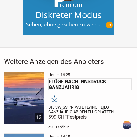
Weitere Anzeigen des Anbieters
Heute, 16:25
FLÜGE NACH INNSBRUCK
GANZJÄHRIG
Merken
DIE SWISS PRIVATE FLYING FLIEGT
GANZJÄHRIG AB DEN FLUGPLÄTZEN,
BUOCHS, BIRRFELD, TRIENGEN UND
599 CHF
Festpreis
12
GRENCHEN NACH INNSBRUCK.
SIE
FLIEGEN MIT EINEM SCNELLEN
4313 Möhlin
TURBOPROP ODER TURBINEN
FLUGZEUG MIT DRUCKKABINE ...
Heute, 14:15