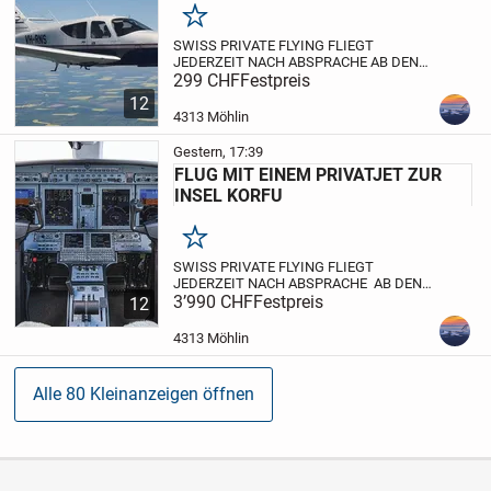
Merken
SWISS PRIVATE FLYING FLIEGT
JEDERZEIT NACH ABSPRACHE AB DEN
FLUGPLÄTZEN BUOCHS, TRIENGEN,
299 CHF
Festpreis
BIRRFRLD, GRENCHEN ZUM EUROPA
12
PARK IN RUST.
WIR LANDEN AUF DEM
4313 Möhlin
FLUGPLATZ LAHR ,WENIGE MINUTEN
FAHRZEIT MIT DEM...
Gestern, 17:39
FLUG MIT EINEM PRIVATJET ZUR
INSEL KORFU
Merken
SWISS PRIVATE FLYING FLIEGT
JEDERZEIT NACH ABSPRACHE AB DEN
FLUGPLÄTZEN BUOCHS, MOLLIS
3’990 CHF
Festpreis
12
KANTON GLARUS UND GRENCHEN ZUR
INSEL KORFU IN GRIECHENLAND.
SIE
4313 Möhlin
FLIEGEN PRIVAT UND EXKLUSIVE IN DER
LUXUS...
Alle 80 Kleinanzeigen öffnen