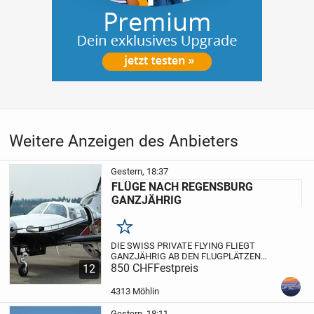
Weitere Anzeigen des Anbieters
Gestern, 18:37
FLÜGE NACH REGENSBURG
GANZJÄHRIG
Merken
DIE SWISS PRIVATE FLYING FLIEGT
GANZJÄHRIG AB DEN FLUGPLÄTZEN
TRIENGEN UND BIRRFELD NACH
850 CHF
Festpreis
12
REGENSBURG AN DER DONAU.
WEBSIDE
: RP-PRIVATFLUG.CH
WIR FLIEGEN AUCH
4313 Möhlin
KLEINE ENTLEGENE FLUGPLÄTZE IN
GANZ...
Gestern, 18:11