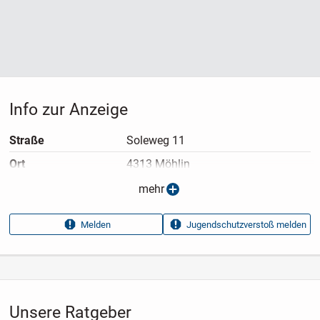
Info zur Anzeige
Straße
Soleweg 11
Ort
4313 Möhlin
Anzeigen­typ
Privatangebot
mehr
Anzeigen­datum
13.07.2026
Melden
Jugendschutzverstoß melden
Anzeigen­kennung
5fde1ff2
Aufrufe dieser
11
Anzeige
Kategorie
Hobby, Freizeit & Lernen
›
Reisen
›
Flüge
Unsere Ratgeber