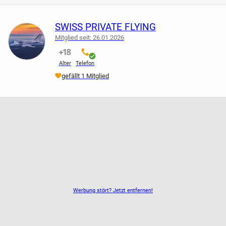
PÜNKLICH UND SICHER !
SWISS PRIVATE FLYING
WEBSIDE : RP-PRIVATFLUG.CH
Mitglied seit: 26.01.2026
nicht verifiziert
verifiziert
MAIL : RP-PRIVATFLUG@GMX.NET
Alter
Telefon
FÜR WEITERE FRAGEN UND BUCHUNGEN STEHT IHNEN
gefällt 1 Mitglied
DIE RP-PRIVATFLUG GERNE UNTER TEL. 076 / 298
84 80 ZUR VERFÜGUNG !
Werbung stört? Jetzt entfernen!