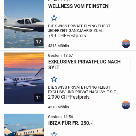
WELLNESS VOM FEINSTEN
Merken
DIE SWISS PRIVATE FLYING FLIEGT
JEDERZEIT GANZJÄHRIG ZUM
GRÖSSTEN WELLNESS CENTER IN
799 CHF
Festpreis
EUROPA. DAS WELLNESS CENTER IN
12
ERDING LÄSST KEINE WÜNSCHE OFFEN.
4313 Möhlin
DAS CENTER IST FÜR KINDER GENAU SO
EIN PARADIES...
Gestern, 13:57
EXKLUSIVER PRIVATFLUG NACH
SYLT
Merken
DIE SWISS PRIVATE FLYING FLIEGT
EXCLUSIV UND PRIVAT NACH SYLT.
SIE
HABEN DIE WAHL ZWISCHEN EINEM
2’990 CHF
Festpreis
11
SCHNELLEN TURBINEN FLUGZEUG MIT
DRUCKKABINE VOLL KLIMATISIERT, 650
4313 Möhlin
KM/H, 10000 METER HÖHE ODER
EINEM...
Gestern, 11:56
IBIZA FÜR FR. 250.-