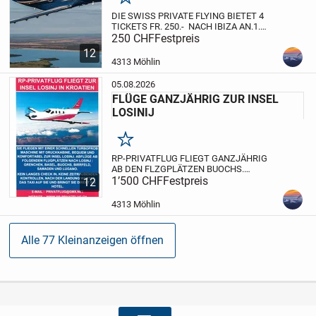
Merken
DIE SWISS PRIVATE FLYING BIETET 4
TICKETS FR. 250.- NACH IBIZA AN.
1.
FLUG
250 CHF
ABFLUG AB BIRRFELD AM
Festpreis
MONTAG 7. SEPTEMBER 26 10 UHR
12
NACH IBIZA.
2. FLUG PREIS PRO
4313 Möhlin
PERSON FR. 250.-
ABFLUG BIRRFELD...
05.08.2026
FLÜGE GANZJÄHRIG ZUR INSEL
LOSINIJ
Merken
RP-PRIVATFLUG FLIEGT GANZJÄHRIG
AB DEN FLZGPLÄTZEN BUOCHS.
MOLLIS, ST. GALLEN, ALTENRHEIN,
1’500 CHF
Festpreis
12
BIRRFELD, BERN UND GRENCHEN ZUR
INSEL LOSINIJ IN KROAZIEN.
WIR
4313 Möhlin
FLIEGEN AUCH ÜBER WEIHNACHTEN
UND NEUJAHR NACH...
Alle 77 Kleinanzeigen öffnen