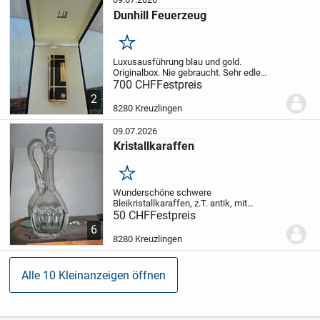
Dunhill Feuerzeug
Merken
Luxusausführung blau und gold.
Originalbox. Nie gebraucht. Sehr edle
Ausführung. Es exisitieren nur wenige
700 CHF
Festpreis
Exemplare
2
8280 Kreuzlingen
09.07.2026
Kristallkaraffen
Merken
Wunderschöne schwere
Bleikristallkaraffen, z.T. antik, mit
Kristallpfropfen und z.T. mit
50 CHF
Festpreis
Blattgoldrand. Ab 50.--/Stk.
6
8280 Kreuzlingen
Alle 10 Kleinanzeigen öffnen