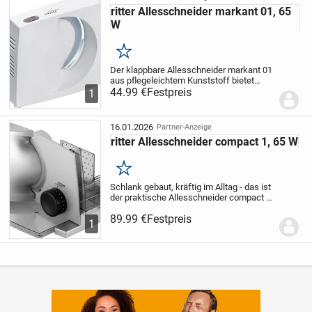
ritter Allesschneider markant 01, 65
W
Merken
Der klappbare Allesschneider markant 01
aus pflegeleichtem Kunststoff bietet
einfache und sichere Bedienung und
44.99 €
Festpreis
1
zuverlässige Funktion. Aufgeklappt, steht
er rutschfest auf der Arbeitsplatte. Durch
den...
16.01.2026
Partner-Anzeige
ritter Allesschneider compact 1, 65 W
Merken
Schlank gebaut, kräftig im Alltag - das ist
der praktische Allesschneider compact 1
in Metallausführung.
89.99 €
Festpreis
1