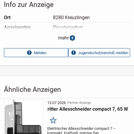
Info zur Anzeige
Ort
8280 Kreuzlingen
Anzeigen­typ
Privatangebot
Anzeigen­datum
09.07.2026
mehr
Anzeigen­kennung
868812e2
Melden
Jugendschutzverstoß melden
Aufrufe dieser
11
Anzeige
Kategorie
Elektronik & Technik
›
Küchengeräte
›
Küchenkleingeräte
›
Allesschneider
Ähnliche Anzeigen
13.07.2026
Partner-Anzeige
ritter Allesschneider compact 7, 65 W
Merken
Elektrischer Allesschneider compact 7 –
kompakt, kraftvoll, präzise Der