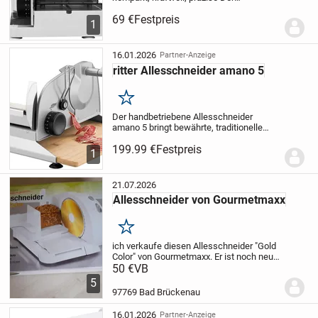
elektrische Allesschneider compact 7 von
69 €
Festpreis
ritter vereint platzsparendes Design mit
1
zuverlässiger Schneidleistung für den...
16.01.2026
Partner-Anzeige
ritter Allesschneider amano 5
Merken
Der handbetriebene Allesschneider
amano 5 bringt bewährte, traditionelle
Handwerkskunst gepaart mit modernem
199.99 €
Festpreis
technischen Know-how und elegantem
1
Design mit. Das Gerät wird mit einer
leichtgängigen...
21.07.2026
Allesschneider von Gourmetmaxx
Merken
ich verkaufe diesen Allesschneider "Gold
Color" von Gourmetmaxx.
Er ist noch neu,
unbenutzt und originalverpackt.
50 €
VB
Er
schneidet Brot, Wurst, Fleisch und vieles
5
mehr.
Schnittdicke 0 - 15 mm auf einer...
97769 Bad Brückenau
16.01.2026
Partner-Anzeige