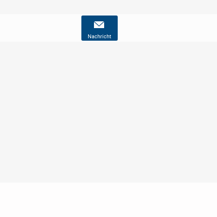
Nachricht
Nutzungsbedingungen
Datenschutz
Barrierefreiheit
Impressum
Kontakt
Hilfe
Sicherheit
Jugendschutz