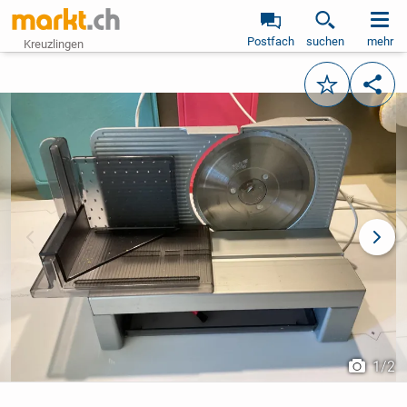
Postfach
suchen
mehr
Kreuzlingen
Merken
Teile
vorheriges Bild
näch
1
/
2