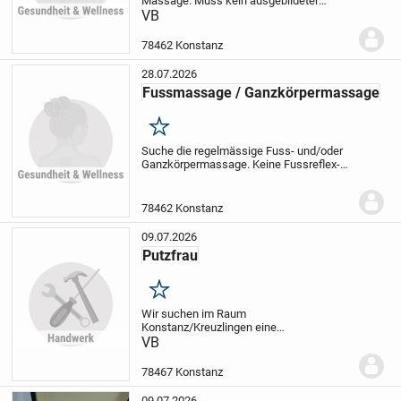
Massage. Muss kein ausgebildeter
Masseur/Masseuse sein, aber mit Freude
VB
an der Massage von Kopf bis Fuss. Bitte
um Angebot für 60 oder 90 Minuten - in
78462 Konstanz
regelmässigen...
28.07.2026
Fussmassage / Ganzkörpermassage
Merken
Suche die regelmässige Fuss- und/oder
Ganzkörpermassage. Keine Fussreflex-
Massage. Bin ein älterer gepflegter Mann
aus Kreuzlingen. Bitte um Preis pro
Stunde. Danke.
78462 Konstanz
09.07.2026
Putzfrau
Merken
Wir suchen im Raum
Konstanz/Kreuzlingen eine
Reinigungskraft für eine 4-Zimmer-
VB
Wohnung. Nicht regelmässig, sondern auf
Abruf, wenn wir nicht im Ferienhaus sind.
78467 Konstanz
Ungefähr 1-2x pro Monat. Aufwand 2,5 -...
09.07.2026