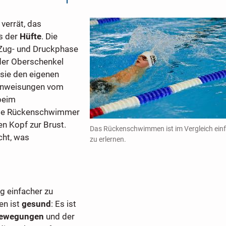
verrät, das
s der
Hüfte
. Die
 Zug- und Druckphase
 der Oberschenkel
 sie den eigenen
 Anweisungen vom
beim
ele Rückenschwimmer
en Kopf zur Brust.
Das Rückenschwimmen ist im Vergleich ein
ht, was
zu erlernen.
 einfacher zu
en ist
gesund
: Es ist
Bewegungen
und der