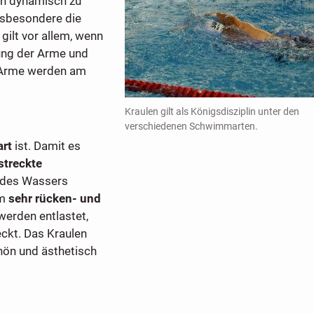
ch dynamisch zu
Insbesondere die
ilt vor allem, wenn
ung der Arme und
 Arme werden am
Kraulen gilt als Königsdisziplin unter den
verschiedenen Schwimmarten.
rt
ist. Damit es
streckte
e des Wassers
em
sehr rücken- und
werden entlastet,
ckt. Das Kraulen
hön und ästhetisch