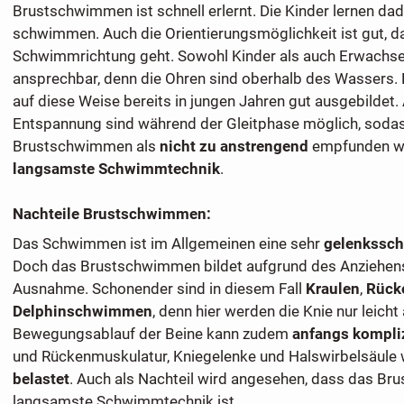
Brustschwimmen ist schnell erlernt. Die Kinder lernen da
schwimmen. Auch die Orientierungsmöglichkeit ist gut, da 
Schwimmrichtung geht. Sowohl Kinder als auch Erwachse
ansprechbar, denn die Ohren sind oberhalb des Wassers.
auf diese Weise bereits in jungen Jahren gut ausgebilde
Entspannung sind während der Gleitphase möglich, soda
Brustschwimmen als
nicht zu anstrengend
empfunden wir
langsamste Schwimmtechnik
.
Nachteile Brustschwimmen:
Das Schwimmen ist im Allgemeinen eine sehr
gelenkssc
Doch das Brustschwimmen bildet aufgrund des Anziehens
Ausnahme. Schonender sind in diesem Fall
Kraulen
,
Rück
Delphinschwimmen
, denn hier werden die Knie nur leicht
Bewegungsablauf der Beine kann zudem
anfangs kompliz
und Rückenmuskulatur, Kniegelenke und Halswirbelsäule
belastet
. Auch als Nachteil wird angesehen, dass das B
langsamste Schwimmtechnik ist.