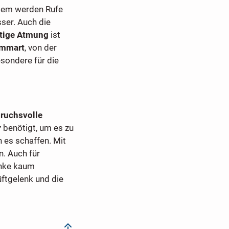
Zudem werden Rufe
sser. Auch die
htige Atmung
ist
immart
, von der
esondere für die
ruchsvolle
r
benötigt, um es zu
es schaffen. Mit
n. Auch für
enke kaum
ftgelenk und die