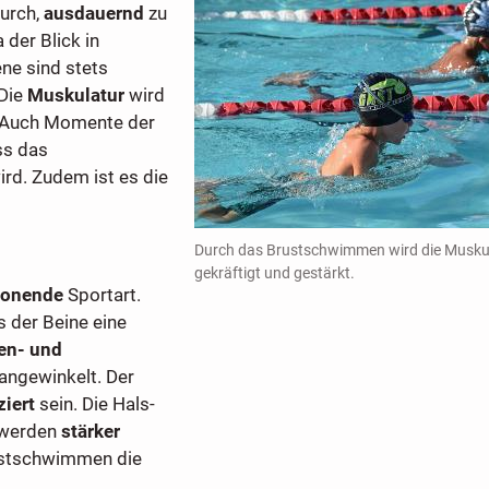
durch,
ausdauernd
zu
der Blick in
ne sind stets
 Die
Muskulatur
wird
t. Auch Momente der
ss das
d. Zudem ist es die
Durch das Brustschwimmen wird die Musku
gekräftigt und gestärkt.
honende
Sportart.
 der Beine eine
en- und
 angewinkelt. Der
iert
sein. Die Hals-
 werden
stärker
rustschwimmen die