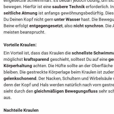
eingesetzte Schwimmart. Es bedarf jedoch Übung, um si
bewegen. Hierfür ist eine
saubere Technik
erforderlich. 
seitliche Atmung
ist anfangs gewöhnungsbedürftig. Dies g
Du Deinen Kopf nicht gern
unter Wasser
hast. Die Beweg
Beine erfolgt
entgegengesetzt
, also
nicht synchron
. Die
meisten beansprucht.
Vorteile Kraulen:
Ein Vorteil ist, dass das Kraulen die
schnellste Schwimma
möglichst
kraftsparend
geschieht, solltest Du auf eine
ge
Körperhaltung
achten. Die Hüfte sollte an der Oberfläch
bleiben. Die gestreckte Körperlage beim Kraulen ist zud
gelenkschonend
. Der Nacken, Schultern und Wirbelsäule 
denn der Kopf und Hals werden natürlich nach vorn gestre
sieht durch den
gleichmäßigen Bewegungsfluss
sehr sc
aus.
Nachteile Kraulen