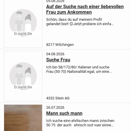
05.08.2026
Auf der Suche nach einer liebevollen
Frau zum Ankommen
Schön, dass du auf meinem Profil
gelandet bist! 😊
Jetzt probiere ich einfach
mal hier mein Glück und hoffe, dass ich
genau dich auf diesem Weg kennenlerne.
Vielleicht bist du die Frau, die – genau...
8217 Wilchingen
04.08.2026
Suche Frau
Ich bin 58/172/80/ Italiener und suche
Frau (50-70) Nationalität egal, um eine
Beziehung aufzubauen Gerne auch
mollige Frauen.
Ich freue mich auf deine
Nachricht.
4332 Stein AG
26.07.2026
Mann such mann
Ich suche einn ehrlischen mann zvischen
50 75 der auch ehrisch isst vuer einne
dauerhaffte beziung ich antwortte nur