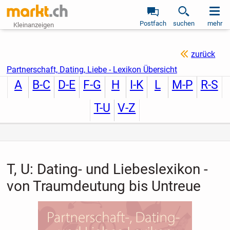
Postfach
suchen
mehr
Kleinanzeigen
zurück
Partnerschaft, Dating, Liebe - Lexikon Übersicht
A
B-C
D-E
F-G
H
I-K
L
M-P
R-S
T-U
V-Z
T, U: Dating- und Liebeslexikon -
von Traumdeutung bis Untreue