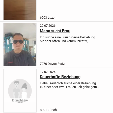
auff ehrlische menner
6003 Luzern
22.07.2026
Mann sucht Frau
Ich suche eine Frau für eine Beziehung
bin sehr offen und kommunikativ ,
humorvoll und lieb . Würde mich freuen
etwas von dir zu hören und zu lesen !
Liebe Grüsse Stefan .
7270 Davos Platz
17.07.2026
Dauerhafte Beziehung
Liebe Frauen
Ich suche einer Beziehung
zu einer oder zwei Frauen. Ich gehe gerne
ins Kino, Theater, Oper, Essen, Museen
oder auf Reisen.
Bin 46 Jahre alt, offen
und nett. Ich liebe Mode, Reisen,...
8001 Zürich