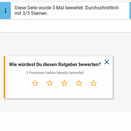
Diese Seite wurde
3
Mal bewertet. Durchschnittlich
mit
3
/5 Sternen.
schließen
Wie würdest Du diesen Ratgeber bewerten?
3 Personen haben bereits bewertet
Sehr
Schlecht
Durchschnitt
Gut
Sehr gut
schlecht
Nutzungsbedingungen
Datenschutz
Barrierefreiheit
Impressum
Kontakt
Hilfe
Sicherheit
Jugendschutz