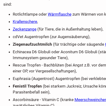
sind:
Rotlichtlampe oder
Wärmflasche
zum Wärmen von kr
Krallenschere
,
Zeckenzange
(für Tiere, die in Außenhaltung leben),
cdVet Augentropfen (zur Augensäuberung),
Ziegenaufzuchtmilch
(für trächtige oder säugende
Echinacea D6 Globuli oder Aconitum D6 Globuli (stä
Immunsystem gesunder Tiere),
Rescue Tropfen - Bachblüten (bei Angst z.B. vor dem
einer OP, vor Vergesellschaftungen),
Euphrasia (Augentrost) Augentropfen (bei verklebte
Fenistil Tropfen
(bei starkem Juckreiz, Ursache könn
Parasitenbefall sein),
Ascorbinsäure - Vitamin C (kranke
Meerschweinche
zusätzliches Vitamin C),