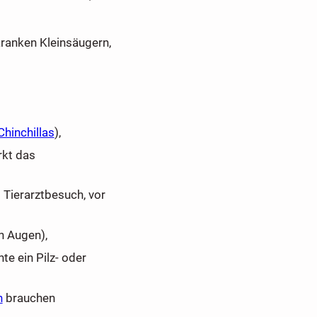
anken Kleinsäugern,
Chinchillas
),
rkt das
 Tierarztbesuch, vor
n Augen),
te ein Pilz- oder
n
brauchen