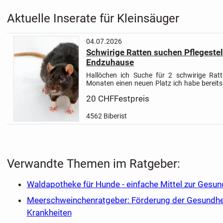
Aktuelle Inserate für Kleinsäuger
04.07.2026
Schwirige Ratten suchen Pflegestel
Endzuhause
Hallöchen ich Suche für 2 schwirige Rat
Monaten einen neuen Platz ich habe bereits
habe aktuell keine Kapazität noch mehr Ra
20 CHF
Festpreis
auch wenn ich sehr gerne...
4562 Biberist
Verwandte Themen im Ratgeber:
Waldapotheke für Hunde - einfache Mittel zur Gesu
Meerschweinchenratgeber: Förderung der Gesundhei
Krankheiten