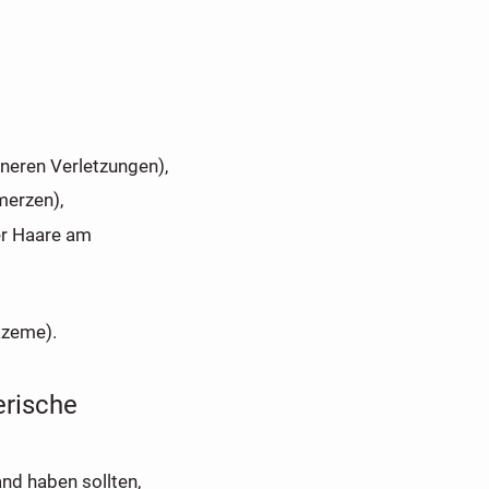
ineren Verletzungen),
merzen),
r Haare am
kzeme).
erische
nd haben sollten,