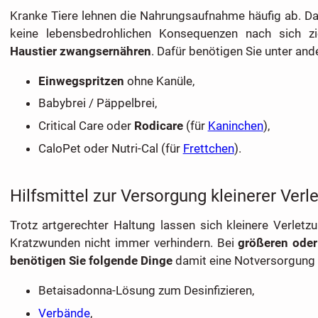
Kranke Tiere lehnen die Nahrungsaufnahme häufig ab. Da
keine lebensbedrohlichen Konsequenzen nach sich z
Haustier zwangsernähren
. Dafür benötigen Sie unter an
Einwegspritzen
ohne Kanüle,
Babybrei / Päppelbrei,
Critical Care oder
Rodicare
(für
Kaninchen
),
CaloPet oder Nutri-Cal (für
Frettchen
).
Hilfsmittel zur Versorgung kleinerer Ver
Trotz artgerechter Haltung lassen sich kleinere Verletz
Kratzwunden nicht immer verhindern. Bei
größeren ode
benötigen Sie folgende Dinge
damit eine Notversorgung 
Betaisadonna-Lösung zum Desinfizieren,
Verbände
,