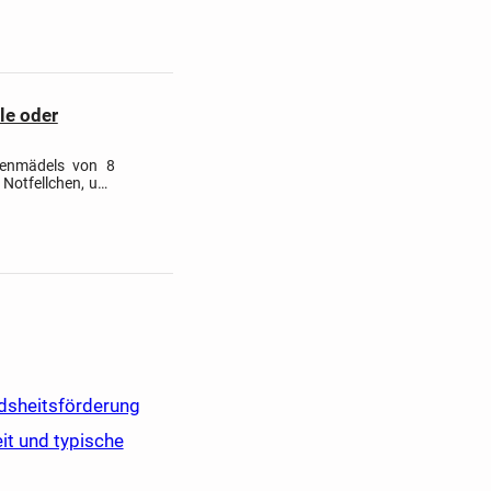
le oder
tenmädels von 8
 Notfellchen, und
tten aufzunehmen
ndsheitsförderung
t und typische