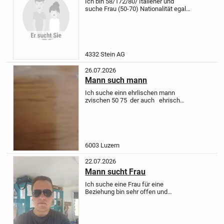
Ich bin 58/172/80/ Italiener und
suche Frau (50-70) Nationalität egal,
um eine Beziehung aufzubauen
Gerne auch mollige Frauen.
Ich freue
mich auf deine Nachricht.
4332 Stein AG
26.07.2026
Mann such mann
Ich suche einn ehrlischen mann
zvischen 50 75 der auch ehrisch
isst vuer einne dauerhaffte beziung
ich antwortte nur auff ehrlische
menner
6003 Luzern
22.07.2026
Mann sucht Frau
Ich suche eine Frau für eine
Beziehung bin sehr offen und
kommunikativ , humorvoll und lieb .
Würde mich freuen etwas von dir zu
hören und zu lesen ! Liebe Grüsse
Stefan .