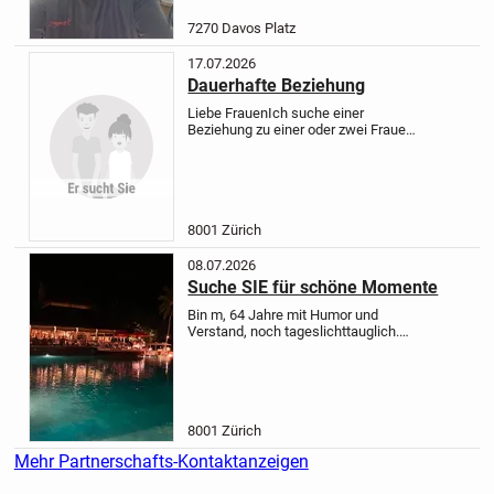
7270 Davos Platz
17.07.2026
Dauerhafte Beziehung
Liebe Frauen
Ich suche einer
Beziehung zu einer oder zwei Frauen.
Ich gehe gerne ins Kino, Theater,
Oper, Essen, Museen oder auf
Reisen.
Bin 46 Jahre alt, offen und
nett. Ich liebe Mode, Reisen,...
8001 Zürich
08.07.2026
Suche SIE für schöne Momente
Bin m, 64 Jahre mit Humor und
Verstand, noch tageslichttauglich.
Ich suche eine SIE für schöne
Momente.
8001 Zürich
Mehr Partnerschafts-Kontaktanzeigen