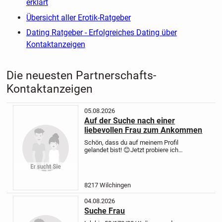
erklärt
Übersicht aller Erotik-Ratgeber
Dating Ratgeber - Erfolgreiches Dating über
Kontaktanzeigen
Die neuesten Partnerschafts-
Kontaktanzeigen
05.08.2026
Auf der Suche nach einer
liebevollen Frau zum Ankommen
Schön, dass du auf meinem Profil
gelandet bist! 😊
Jetzt probiere ich
einfach mal hier mein Glück und
hoffe, dass ich genau dich auf
diesem Weg kennenlerne. Vielleicht
bist du die Frau, die – genau...
8217 Wilchingen
04.08.2026
Suche Frau