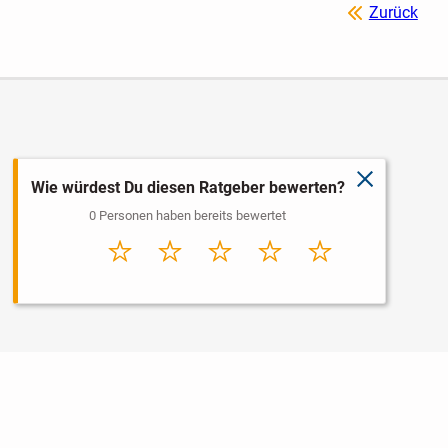
Zurück
schließen
Wie würdest Du diesen Ratgeber bewerten?
0 Personen haben bereits bewertet
Sehr
Schlecht
Durchschnitt
Gut
Sehr gut
schlecht
Nutzungsbedingungen
Datenschutz
Barrierefreiheit
Impressum
Kontakt
Hilfe
Sicherheit
Jugendschutz
Login
Konto löschen
Premium buchen
Abo kündigen