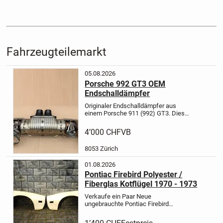
Fahrzeugteilemarkt
05.08.2026
Porsche 992 GT3 OEM
Endschalldämpfer
Originaler Endschalldämpfer aus
einem Porsche 911 (992) GT3. Dieser
originale Porsche-Endschalldämpfer
ist für Fahrzeuge mit europäischer
4’000 CHF
VB
Spezifikation konzipiert und bietet
den vom GT3 gewohnten...
8053 Zürich
01.08.2026
Pontiac Firebird Polyester /
Fiberglas Kotflügel 1970 - 1973
Verkaufe ein Paar Neue
ungebrauchte Pontiac Firebird
Polyester / Fiberglas Kotflügel für den
Modell Jahrgang 1970 - 1973 . Die