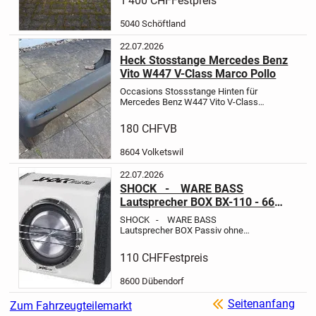
1’400 CHF
Festpreis
Kotflügel haben die Original
Befestigungspunkte. Die Kotflügel
5040 Schöftland
eignen...
22.07.2026
Heck Stosstange Mercedes Benz
Vito W447 V-Class Marco Pollo
Occasions Stossstange Hinten für
Mercedes Benz W447 Vito V-Class
Marco Pollo. Die Stosstange ist nicht
defekt und ist io !
180 CHF
VB
Hat aber einen Leichten Kratzer muss
gereinigt...
8604 Volketswil
22.07.2026
SHOCK - WARE BASS
Lautsprecher BOX BX-110 - 66
1200 Watt Power
SHOCK - WARE
BASS
Lautsprecher BOX
Passiv ohne
Verstärker
BX-110 - 66
1200 Watt
Power
Wir senden auch per Post zu
110 CHF
Festpreis
Fr. 19.50 Konto Daten im end Bild
BY: Auto Hifi Shop + Elektronik...
8600 Dübendorf
Seitenanfang
Zum Fahrzeugteilemarkt