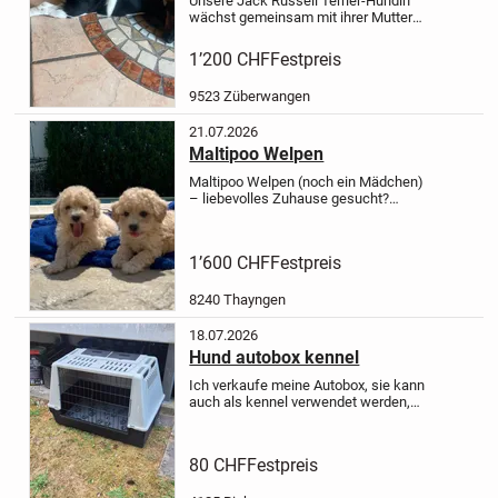
Unsere Jack Russell Terrier-Hündin
wächst gemeinsam mit ihrer Mutter
und ihrem Vater bei uns im
Familienhaushalt auf. Sie wird mit
1’200 CHF
Festpreis
viel Liebe, Zeit und Sorgfalt
aufgezogen und ist bestens in
9523 Züberwangen
unseren...
21.07.2026
Maltipoo Welpen
Maltipoo Welpen (noch ein Mädchen)
– liebevolles Zuhause gesucht?
Unsere bezaubernde Maltipoo-Hündin
ist 3,5 Monate alt und darf ab sofort
in ihr neues Zuhause ziehen.
Sie ist
1’600 CHF
Festpreis
geimpft, gechippt,...
8240 Thayngen
18.07.2026
Hund autobox kennel
Ich verkaufe meine Autobox, sie kann
auch als kennel verwendet werden,
sie ist praktisch neuwertig, hat nur
einen Mangel: Auf der rechten Seite
ist das Plastik gebrochen, aber mit
80 CHF
Festpreis
einem Kabelbinder...