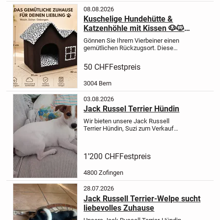
08.08.2026
Kuschelige Hundehütte &
Katzenhöhle mit Kissen 🐶🐱
Dalmatiner-Design
Gönnen Sie Ihrem Vierbeiner einen
gemütlichen Rückzugsort. Diese
liebevoll gestaltete Hundehütte im
charmanten Landhaus Design eignet
50 CHF
Festpreis
sich ideal für kleine Hunde und
Katzen. Der dunkelbraune Cord...
3004 Bern
03.08.2026
Jack Russel Terrier Hündin
Wir bieten unsere Jack Russell
Terrier Hündin, Suzi zum Verkauf
an.
Die Hündin ist gerade 18 Monate
jung geworden, ist sehr verspielt und
sehr treu, aufgeweckt und Kinderlieb.
1’200 CHF
Festpreis
Die Jack Russell Hündin...
4800 Zofingen
28.07.2026
Jack Russell Terrier-Welpe sucht
liebevolles Zuhause