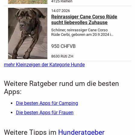
4125 Riehen
14.07.2026
Reinrassiger Cane Corso Rüde
sucht liebevolles Zuhause
Schöner, reinrassiger Cane Corso
Rüde Cerbi, geboren am 20.9.2024 in
der Schweiz, nicht kastriert,
Gesundheit einwandfrei, sucht ein
950 CHF
VB
schönes für immer Zuhause. Cerbi
hat einen liebenswürdigen...
8630 Rüti ZH
mehr Kleinzeigen der Kategorie Hunde
Weitere Ratgeber rund um die besten
Apps:
Die besten Apps für Camping
Die besten Apps für Frauen
Weitere Tipps im
Hunderatgeber