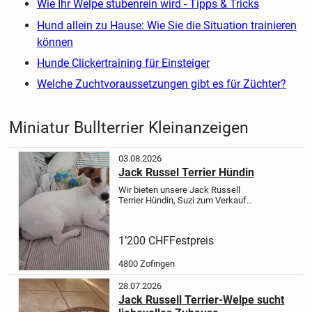
Wie Ihr Welpe stubenrein wird - Tipps & Tricks
Hund allein zu Hause: Wie Sie die Situation trainieren
können
Hunde Clickertraining für Einsteiger
Welche Zuchtvoraussetzungen gibt es für Züchter?
Miniatur Bullterrier Kleinanzeigen
03.08.2026
Jack Russel Terrier Hündin
Wir bieten unsere Jack Russell
Terrier Hündin, Suzi zum Verkauf
an.
Die Hündin ist gerade 18 Monate
jung geworden, ist sehr verspielt und
sehr treu, aufgeweckt und Kinderlieb.
1’200 CHF
Festpreis
Die Jack Russell Hündin...
4800 Zofingen
28.07.2026
Jack Russell Terrier-Welpe sucht