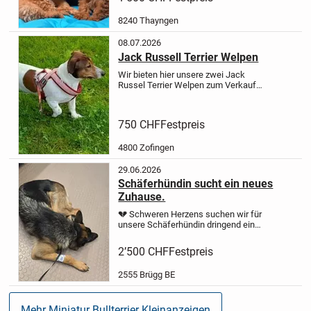
sozialisie...
8240 Thayngen
08.07.2026
Jack Russell Terrier Welpen
Wir bieten hier unsere zwei Jack
Russel Terrier Welpen zum Verkauf
an, die am 21.11.2025 von unserer
JRT-Hündin zu Welt gebracht wurden.
Es ist nur noch ein Männchen
750 CHF
Festpreis
übriggeblieben!!
Der Welpe ist...
4800 Zofingen
29.06.2026
Schäferhündin sucht ein neues
Zuhause.
💔 Schweren Herzens suchen wir für
unsere Schäferhündin dringend ein
neues Zuhause. 🐾
Aus persönlichen
Gründen müssen wir uns schweren
2’500 CHF
Festpreis
Herzens von unserer geliebten
Schäferhündin trennen.
Da wir...
2555 Brügg BE
Mehr Miniatur Bullterrier Kleinanzeigen