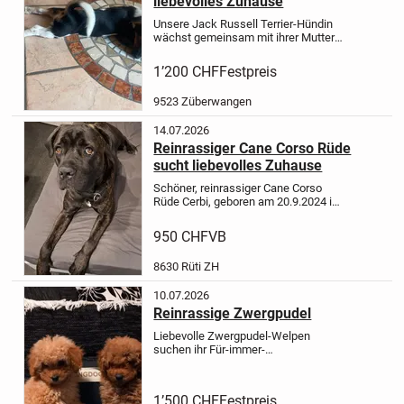
liebevolles Zuhause
Unsere Jack Russell Terrier-Hündin
wächst gemeinsam mit ihrer Mutter
und ihrem Vater bei uns im
Familienhaushalt auf. Sie wird mit
1’200 CHF
Festpreis
viel Liebe, Zeit und Sorgfalt
aufgezogen und ist bestens in
9523 Züberwangen
unseren...
14.07.2026
Reinrassiger Cane Corso Rüde
sucht liebevolles Zuhause
Schöner, reinrassiger Cane Corso
Rüde Cerbi, geboren am 20.9.2024 in
der Schweiz, nicht kastriert,
Gesundheit einwandfrei, sucht ein
950 CHF
VB
schönes für immer Zuhause. Cerbi
hat einen liebenswürdigen...
8630 Rüti ZH
10.07.2026
Reinrassige Zwergpudel
Liebevolle Zwergpudel-Welpen
suchen ihr Für-immer-
Zuhause
Unsere 3 Rüden und 2
Hündinnen sind 3,5 Monate alt und ab
sofort abgabebereit.
Die kleinen sind
1’500 CHF
Festpreis
liebevoll aufgewachsen, bestens