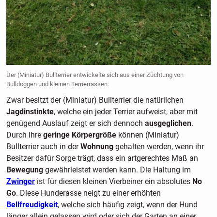
Der (Miniatur) Bullterrier entwickelte sich aus einer Züchtung von
Bulldoggen und kleinen Terrierrassen.
Zwar besitzt der (Miniatur) Bullterrier die natürlichen
Jagdinstinkte
, welche ein jeder Terrier aufweist, aber mit
genügend Auslauf zeigt er sich dennoch
ausgeglichen
.
Durch ihre
geringe Körpergröße
können (Miniatur)
Bullterrier auch in der
Wohnung
gehalten werden, wenn ihr
Besitzer dafür Sorge trägt, dass ein artgerechtes Maß an
Bewegung
gewährleistet werden kann. Die Haltung im
Zwinger
ist für diesen kleinen Vierbeiner ein absolutes
No
Go
. Diese Hunderasse neigt zu einer erhöhten
Bellfreudigkeit
, welche sich häufig zeigt, wenn der Hund
länger allein gelassen wird oder sich der Garten an einer