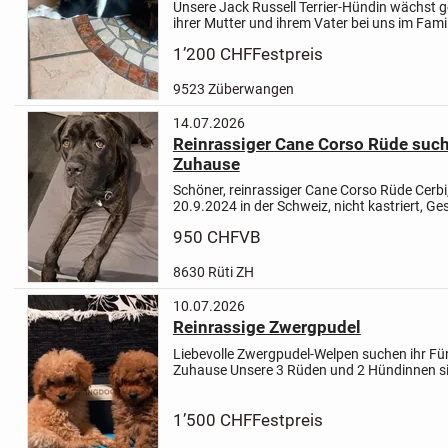
Unsere Jack Russell Terrier-Hündin wächst
ihrer Mutter und ihrem Vater bei uns im Fami
Sie wird mit viel Liebe, Zeit und Sorgfalt auf
1’200 CHF
Festpreis
bestens in unseren...
9523 Züberwangen
14.07.2026
Reinrassiger Cane Corso Rüde sucht
Zuhause
Schöner, reinrassiger Cane Corso Rüde Cerb
20.9.2024 in der Schweiz, nicht kastriert, Ge
einwandfrei, sucht ein schönes für immer Zu
950 CHF
VB
einen liebenswürdigen...
8630 Rüti ZH
10.07.2026
Reinrassige Zwergpudel
Liebevolle Zwergpudel-Welpen suchen ihr Fü
Zuhause
Unsere 3 Rüden und 2 Hündinnen s
alt und ab sofort abgabebereit.
Die kleinen si
aufgewachsen, bestens sozialisie...
1’500 CHF
Festpreis