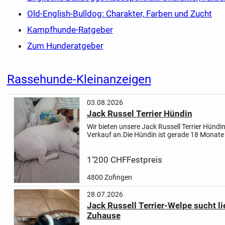
Old-English-Bulldog: Charakter, Farben und Zucht
Kampfhunde-Ratgeber
Zum Hunderatgeber
Rassehunde-Kleinanzeigen
03.08.2026
Jack Russel Terrier Hündin
Wir bieten unsere Jack Russell Terrier Hündi
Verkauf an.
Die Hündin ist gerade 18 Monate
ist sehr verspielt und sehr treu, aufgeweckt 
Die Jack Russell Hündin...
1’200 CHF
Festpreis
4800 Zofingen
28.07.2026
Jack Russell Terrier-Welpe sucht l
Zuhause