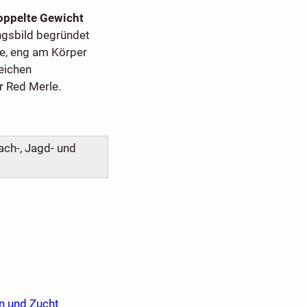
oppelte Gewicht
ungsbild begründet
e, eng am Körper
reichen
r Red Merle.
Wach-, Jagd- und
en und Zucht