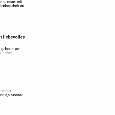
 gemeinsam mit
lienhaushalt auf.
gezogen und ist
 liebevolles
i, geboren am
sundheit
hause. Cerbi hat
r-immer-
ind 3,5 Monate
nd liebevoll