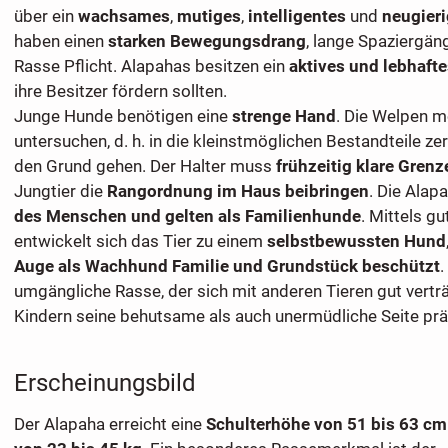
über ein
wachsames
,
mutiges
,
intelligentes
und
neugier
haben einen
starken Bewegungsdrang
, lange Spaziergäng
Rasse Pflicht. Alapahas besitzen ein
aktives und lebhafte
ihre Besitzer fördern sollten.
Junge Hunde benötigen eine
strenge Hand
. Die Welpen m
untersuchen, d. h. in die kleinstmöglichen Bestandteile ze
den Grund gehen. Der Halter muss
frühzeitig klare Gren
Jungtier die
Rangordnung im Haus beibringen
. Die Alap
des Menschen und gelten als Familienhunde
. Mittels g
entwickelt sich das Tier zu einem
selbstbewussten Hund
Auge als Wachhund Familie und Grundstück beschützt
.
umgängliche Rasse, der sich mit anderen Tieren gut verträ
Kindern seine behutsame als auch unermüdliche Seite präs
Erscheinungsbild
Der Alapaha erreicht eine
Schulterhöhe von 51 bis 63 cm