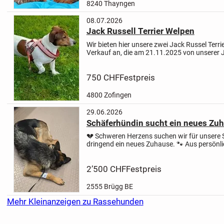
8240 Thayngen
08.07.2026
Jack Russell Terrier Welpen
Wir bieten hier unsere zwei Jack Russel Terr
Verkauf an, die am 21.11.2025 von unserer 
Welt gebracht wurden. Es ist nur noch ein 
übriggeblieben!!
Der Welpe ist...
750 CHF
Festpreis
4800 Zofingen
29.06.2026
Schäferhündin sucht ein neues Zu
💔 Schweren Herzens suchen wir für unsere
dringend ein neues Zuhause. 🐾
Aus persönl
müssen wir uns schweren Herzens von unser
Schäferhündin trennen.
Da wir...
2’500 CHF
Festpreis
2555 Brügg BE
Mehr Kleinanzeigen zu Rassehunden