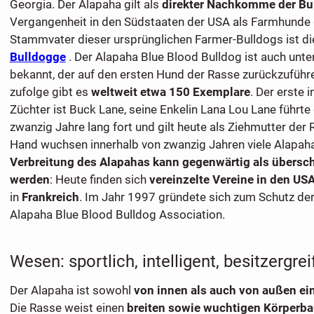
Georgia. Der Alapaha gilt als
direkter Nachkomme der Bu
Vergangenheit in den Südstaaten der USA als Farmhunde 
Stammvater dieser ursprünglichen Farmer-Bulldogs ist d
Bulldogge
. Der Alapaha Blue Blood Bulldog ist auch unt
bekannt, der auf den ersten Hund der Rasse zurückzuführ
zufolge gibt es
weltweit etwa 150 Exemplare
. Der erste 
Züchter ist Buck Lane, seine Enkelin Lana Lou Lane führte 
zwanzig Jahre lang fort und gilt heute als Ziehmutter der 
Hand wuchsen innerhalb von zwanzig Jahren viele Alapaha
Verbreitung des Alapahas kann gegenwärtig als übersc
werden
: Heute finden sich
vereinzelte Vereine in den US
in
Frankreich
. Im Jahr 1997 gründete sich zum Schutz der
Alapaha Blue Blood Bulldog Association.
Wesen: sportlich, intelligent, besitzergre
Der Alapaha ist sowohl
von innen als auch von außen ei
Die Rasse weist einen
breiten sowie wuchtigen Körperb