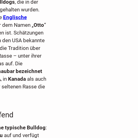
lldogs
, die in der
gehalten wurden.
ie
Englische
er dem Namen „
Otto
“
en ist. Schätzungen
in den USA bekannte
die Tradition über
Rasse – unter ihrer
s auf. Die
haubar bezeichnet
A
, in
Kanada
als auch
 seltenen Rasse die
ifend
ne typische Bulldog
:
au
auf und verfügt