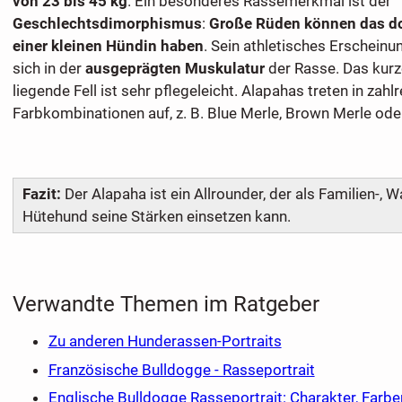
von 23 bis 45 kg
. Ein besonderes Rassemerkmal ist der
Geschlechtsdimorphismus
:
Große Rüden können das d
einer kleinen Hündin haben
. Sein athletisches Erschein
sich in der
ausgeprägten Muskulatur
der Rasse. Das kurz
liegende Fell ist sehr pflegeleicht. Alapahas treten in zahl
Farbkombinationen auf, z. B. Blue Merle, Brown Merle ode
Fazit:
Der Alapaha ist ein Allrounder, der als Familien-, 
Hütehund seine Stärken einsetzen kann.
Verwandte Themen im Ratgeber
Zu anderen Hunderassen-Portraits
Französische Bulldogge - Rasseportrait
Englische Bulldogge Rasseportrait: Charakter, Farb