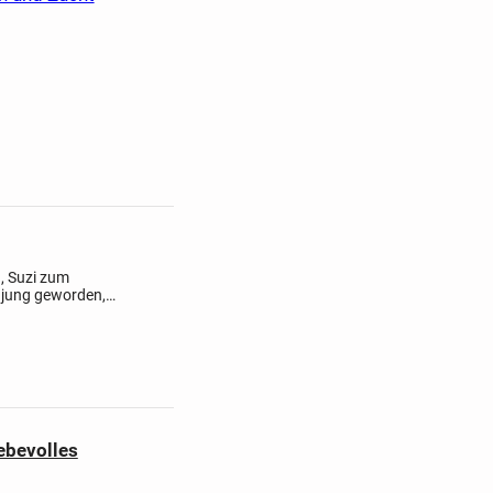
n, Suzi zum
 jung geworden,
und Kinderlieb.
iebevolles