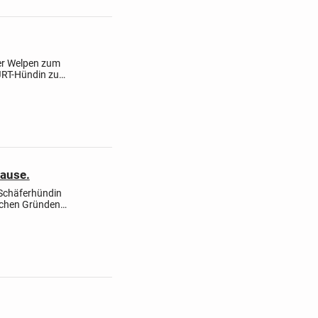
ier Welpen zum
JRT-Hündin zu
Männchen
hause.
 Schäferhündin
ichen Gründen
er geliebten