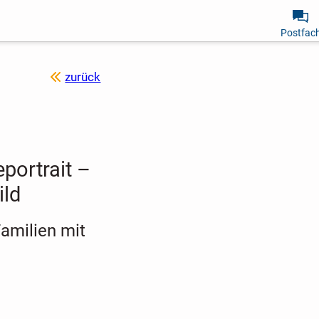
Postfac
zurück
portrait –
ild
Familien mit