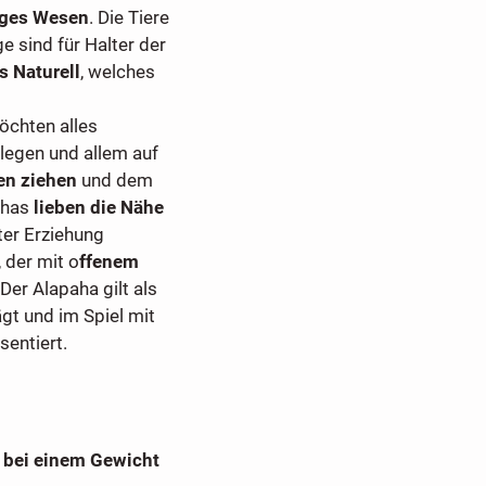
iges Wesen
. Die Tiere
e sind für Halter der
s Naturell
, welches
öchten alles
rlegen und allem auf
zen ziehen
und dem
ahas
lieben die Nähe
uter Erziehung
, der mit o
ffenem
 Der Alapaha gilt als
gt und im Spiel mit
entiert.
 bei einem Gewicht