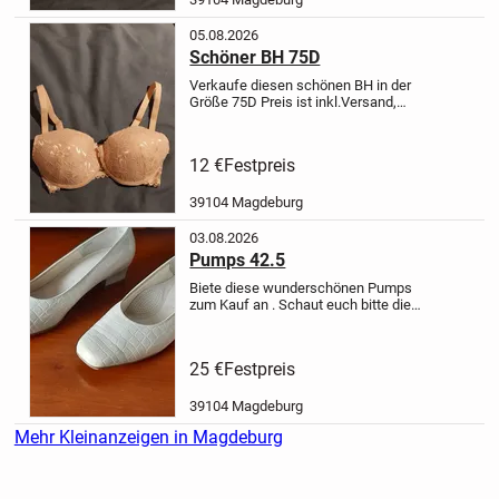
05.08.2026
Schöner BH 75D
Verkaufe diesen schönen BH in der
Größe 75D
Preis ist inkl.Versand,
bezahlung über Paypal
Aufgrund
schlechter Erfahrungen keine
peröhnliche übergabe
12 €
Festpreis
39104 Magdeburg
03.08.2026
Pumps 42.5
Biete diese wunderschönen Pumps
zum Kauf an .
Schaut euch bitte die
Bilder an .
Kein PayPal
25 Euro
zuzüglich Versandkosten
25 €
Festpreis
39104 Magdeburg
Mehr Kleinanzeigen in Magdeburg