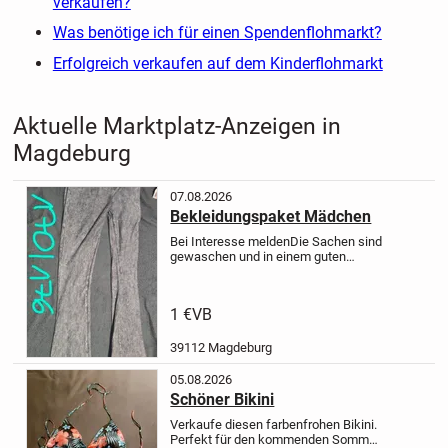
verkaufen?
Was benötige ich für einen Spendenflohmarkt?
Erfolgreich verkaufen auf dem Kinderflohmarkt
Aktuelle Marktplatz-Anzeigen in
Magdeburg
07.08.2026
Bekleidungspaket Mädchen
Bei Interesse melden
Die Sachen sind
gewaschen und in einem guten
Zustand
verschiedene Größen von
134- 176
Es fehlen noch 2 Bilder
konnte ich hier aber nich
1 €
VB
hochladen...bei interesse sende ich
die...
39112 Magdeburg
05.08.2026
Schöner Bikini
Verkaufe diesen farbenfrohen Bikini.
Perfekt für den kommenden Sommer.