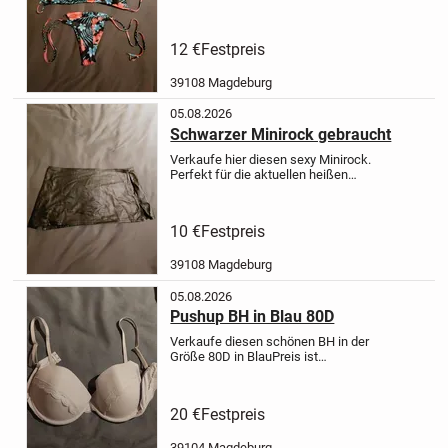
Er wurde bereits getragen.
Preis inkl.
Versand
12 €
Festpreis
39108 Magdeburg
05.08.2026
Schwarzer Minirock gebraucht
Verkaufe hier diesen sexy Minirock.
Perfekt für die aktuellen heißen
Temperaturen.
Preis inkl. Versand
10 €
Festpreis
39108 Magdeburg
05.08.2026
Pushup BH in Blau 80D
Verkaufe diesen schönen BH in der
Größe 80D in Blau
Preis ist
inkl.Versand, bezahlung über
Paypal
Aufgrund schlechter
Erfahrungen keine peröhnliche
20 €
Festpreis
übergabe
39104 Magdeburg