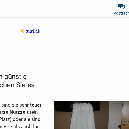
Postfac
zurück
n günstig
uchen Sie es
 sind sie sehr
teuer
urze Nutzzeit
(ein
atz) oder sie sind
 ­Ver- als auch für