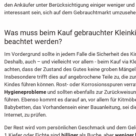
den Ankäufer unter Berücksichtigung einiger weniger und 
interessant sein, sich auf dem Gebrauchtmarkt umzusehe
Was muss beim Kauf gebrauchter Kleinki
beachtet werden?
Im Vordergrund sollte in jedem Falle die Sicherheit des K
Deshalb, auch – und vielleicht vor allem - beim Kauf via K
achten, dass der Zustand des Gutes keine groben Mängel
Insbesondere trifft dies auf angebrochene Teile zu, die zu
Kindes führen können. Rost- oder Korrosionsspuren verra
Hygieneprobleme
und sollten ebenfalls zur Zurückweisun
führen. Ebenso kommt es darauf an, vor allem für Kitmöbe
Babybetten, das Vorhandensein einer Bauanleitung, sei di
Internet, zu prüfen.
Der Rest wird vom persönlichen Geschmack und dem Geld
1 Kiefer oder Fichte sind
billiger
als Buche, aber
weniger 