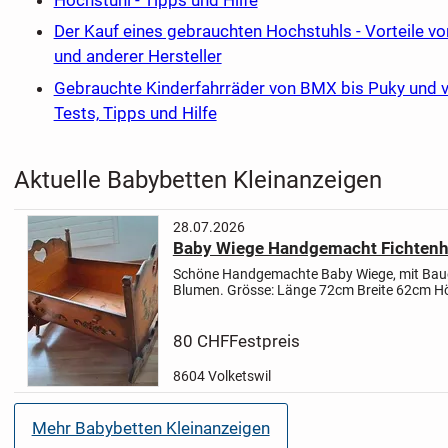
Der Kauf eines gebrauchten Hochstuhls - Vorteile vo
und anderer Hersteller
Gebrauchte Kinderfahrräder von BMX bis Puky und vo
Tests, Tipps und Hilfe
Aktuelle Babybetten Kleinanzeigen
28.07.2026
Baby Wiege Handgemacht Fichtenh
Schöne Handgemachte Baby Wiege, mit Baue
Blumen. Grösse: Länge 72cm Breite 6
Die Wiege lässt sich auf 4 F
verstellen,somit...
80 CHF
Festpreis
8604 Volketswil
Mehr Babybetten Kleinanzeigen