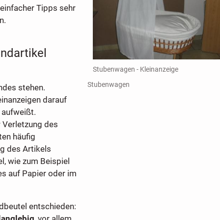
einfacher Tipps sehr
n.
ndartikel
Stubenwagen - Kleinanzeige
Stubenwagen
indes stehen.
leinanzeigen darauf
 aufweißt.
r Verletzung des
ten häufig
g des Artikels
l, wie zum Beispiel
es auf Papier oder im
beutel entschieden:
langlebig
, vor allem