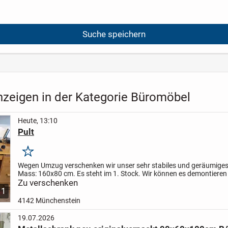
Suche speichern
nzeigen in der Kategorie Büromöbel
Heute, 13:10
Pult
Merken
Wegen Umzug verschenken wir unser sehr stabiles und geräumiges
Mass: 160x80 cm. Es steht im 1. Stock. Wir können es demontieren 
helfen die Teile bis vor der Tür zu tragen. Der...
Zu verschenken
1
4142 Münchenstein
19.07.2026