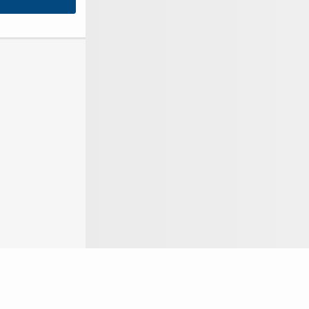
Login
ok