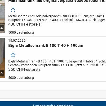
Metallschrank neu originalverpackt 90x60x100cm B
Merken
Metallschrank neu originalverpackt B 90 T 60 H 100cm, grau mit 1 
Neupreis Fr. 740.- jetzt nur Fr. 400.- Stück inkl. Mwst 3 Stück Lager,
Schränke haben 1 Schlüssel und sind abschliessbar
400 CHF
Festpreis
...
4
5080 Laufenburg
15.07.2026
Bigla Metallschrank B 100 T 40 H 190cm
Merken
Bigla Metallschrank B 100 T 40 H 190cm, beige mit 4 Tablar, 1 Schlü
Schrank vorhanden, Neupreis Stück Fr. 1170.- jetzt nur Fr.350.- Stü
plus Mwst
350 CHF
Festpreis
Preise sind netto und werden nicht...
4
5080 Laufenburg
Landesweite Anzeigen