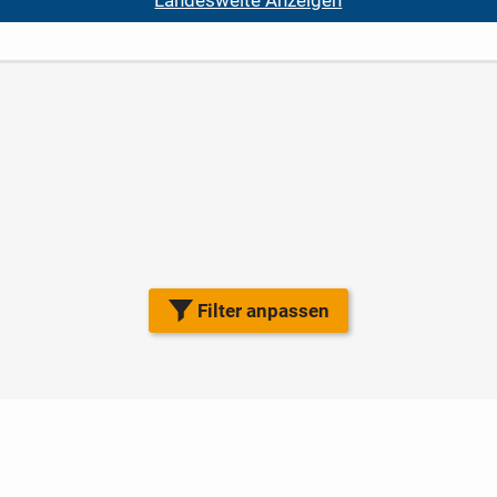
Filter anpassen
t
Impressum
Kontakt
Hilfe
Sicherheit
Jugendschutz
Ratgeber
Newsletter
Über uns
Jobs
Werbung
Facebo
Widget erstellen