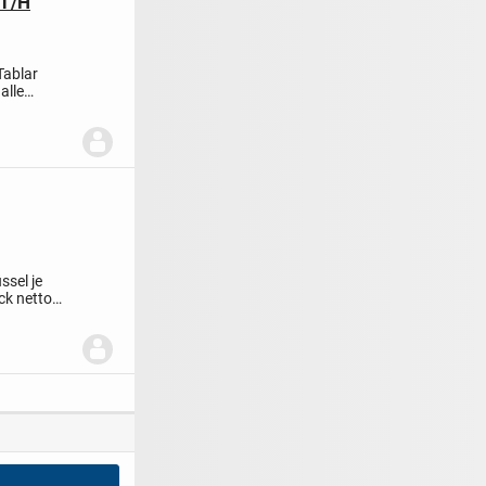
/T/H
Tablar
alle
ssel je
ck netto