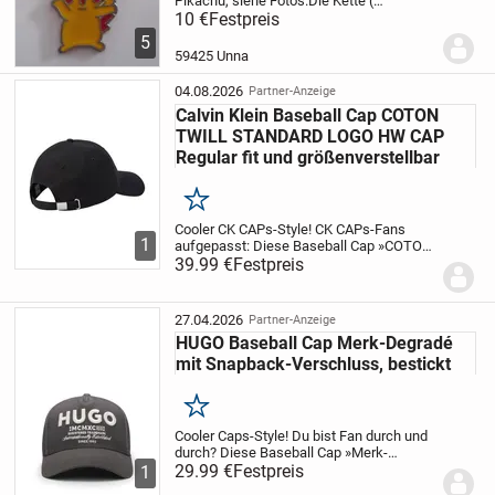
Pikachu, siehe Fotos.
Die Kette (
Halsumfang ) hat eine Länge von ca 40
10 €
Festpreis
cm.
Die Figur hat eine Gesamtlänge von
5
ca 3,5 cm,
eine Gesamtbreite von ca 3
59425 Unna
cm.
Zu bekommen...
04.08.2026
Partner-Anzeige
Calvin Klein Baseball Cap COTON
TWILL STANDARD LOGO HW CAP
Regular fit und größenverstellbar
Merken
Cooler CK CAPs-Style!
CK CAPs-Fans
1
aufgepasst: Diese Baseball Cap »COTON
TWILL STANDARD LOGO HW CAP« von
39.99 €
Festpreis
Calvin Klein hat das Potential zum
zukünftigen Lieblings-Accessoire. So
kannst du deiner...
27.04.2026
Partner-Anzeige
HUGO Baseball Cap Merk-Degradé
mit Snapback-Verschluss, bestickt
Merken
Cooler Caps-Style!
Du bist Fan durch und
durch? Diese Baseball Cap »Merk-
Degradé« von HUGO ist das richtige
29.99 €
Festpreis
1
Accessoire für alle, die von Caps nicht