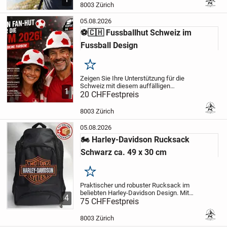
auswringen und geniessen. Ideal für
8003 Zürich
Wanderungen, Sport, Reisen und heisse
Arbeitstage.
✓...
05.08.2026
⚽🇨🇭 Fussballhut Schweiz im
Fussball Design
Merken
Zeigen Sie Ihre Unterstützung für die
Schweiz mit diesem auffälligen
1
Fussballhut in Rot und Weiss. Das weiche
20 CHF
Festpreis
Plüschmaterial im Fussball Design macht
den Hut zum perfekten Begleiter für
8003 Zürich
Stadionbesuche...
05.08.2026
🏍️ Harley-Davidson Rucksack
Schwarz ca. 49 x 30 cm
Merken
Praktischer und robuster Rucksack im
beliebten Harley-Davidson Design. Mit
4
seinem grosszügigen Stauraum und den
75 CHF
Festpreis
mehreren Fächern ist er der ideale
Begleiter für Alltag, Arbeit, Reisen und
8003 Zürich
Freizeit.
✔...