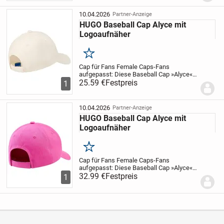
genug bekommen können. Mit dem
Klemmverschluss...
10.04.2026
Partner-Anzeige
HUGO Baseball Cap Alyce mit
Logoaufnäher
Merken
Cap für Fans
Female Caps-Fans
aufgepasst: Diese Baseball Cap »Alyce«
von HUGO hat das Potential zum
25.59 €
Festpreis
1
zukünftigen Lieblings-Accessoire. So
kannst du deiner Begeisterung auch
modisch Ausdruck verleihen....
10.04.2026
Partner-Anzeige
HUGO Baseball Cap Alyce mit
Logoaufnäher
Merken
Cap für Fans
Female Caps-Fans
aufgepasst: Diese Baseball Cap »Alyce«
von HUGO hat das Potential zum
32.99 €
Festpreis
1
zukünftigen Lieblings-Accessoire. So
kannst du deiner Begeisterung auch
modisch Ausdruck verleihen....