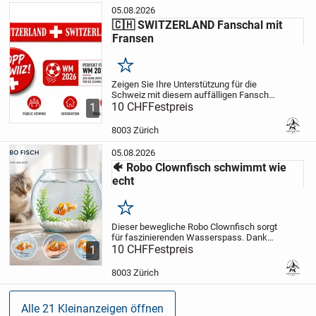
05.08.2026
🇨🇭 SWITZERLAND Fanschal mit
Fransen
Merken
Zeigen Sie Ihre Unterstützung für die
Schweiz mit diesem auffälligen Fanschal
im klassischen Rot-Weiss Design. Der
10 CHF
Festpreis
1
Schal überzeugt mit dem markanten
SWITZERLAND Schriftzug und den
8003 Zürich
Schweizer Kreuzen...
05.08.2026
🐠 Robo Clownfisch schwimmt wie
echt
Merken
Dieser bewegliche Robo Clownfisch sorgt
für faszinierenden Wasserspass. Dank
seiner realistischen
10 CHF
Festpreis
1
Schwimmbewegungen gleitet er
selbstständig durchs Wasser und
8003 Zürich
begeistert Kinder und Erwachsene...
Alle 21 Kleinanzeigen öffnen