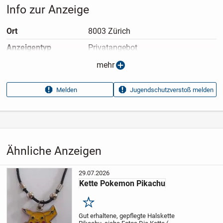
Info zur Anzeige
Ort
8003 Zürich
Anzeigen­typ
Privatangebot
Anzeigen­datum
23.07.2026
mehr
Anzeigen­kennung
c9323200
Melden
Jugendschutzverstoß melden
Aufrufe dieser
11
Anzeige
Kategorie
Haus & Garten
›
Kleidung
›
Accessoires
›
Mützen
Ähnliche Anzeigen
29.07.2026
Kette Pokemon Pikachu
Merken
Gut erhaltene, gepflegte Halskette