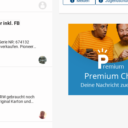
Melden
Jugendschut
 inkl. FB
Serie NR: 674132
 verkaufen.
Pioneer
dienung Anleitung...
RW gebraucht noch
riginal Karton und
ersand in 83101