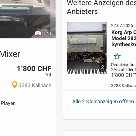
Weitere Anzeigen de
Anbieters
22.07.2026
Korg Arp 
1
/
3
Model 28
Synthesiz
Mixer
Merken
Pedaleingän
1’800 CHF
2
2
Anzahl der 
VB
37
1’800 CHF
Produktar
Keyboard
Synthesizer
B
3283 Kallnach
3283 Kallna
Fader, Kor
Odyssey
Rev1
Analog/D
Alle 2 Kleinanzeigen öffnen
Player.
Analog
Ein-/
CV-Ausgang