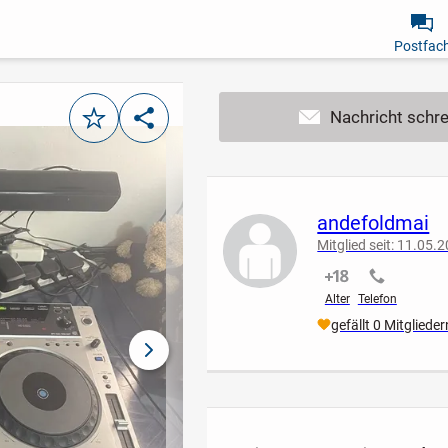
Postfac
Merken
Teilen
andefoldmai
Mitglied seit: 11.05.
nicht verifiziert
nicht verif
Alter
Telefon
gefällt 0 Mitglieder
nächstes Bild