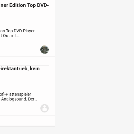
er Edition Top DVD-
on Top
DVD-Player
t Out mit
tbar 2x SCART Nr. 1
irektantrieb, kein
fi-Plattenspieler
n Analogsound. Der
en oder zuhause