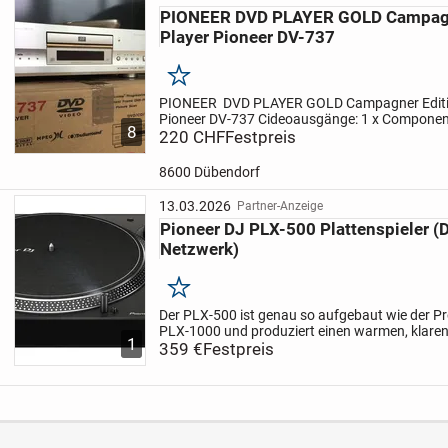
PIONEER DVD PLAYER GOLD Campagn
Player Pioneer DV-737
Merken
PIONEER DVD PLAYER GOLD Campagner Editi
Pioneer DV-737
Cideoausgänge: 1 x Componen
8
Progressive Scan-Ausgabemöglichkeit umschal
220 CHF
Festpreis
mit RGB 2 x...
8600 Dübendorf
13.03.2026
Partner-Anzeige
Pioneer DJ PLX-500 Plattenspieler (D
Netzwerk)
Merken
Der PLX-500 ist genau so aufgebaut wie der Pro
PLX-1000 und produziert einen warmen, klare
1
perfekte Turntable, um im Club Vinyl aufzuleg
359 €
Festpreis
deine...