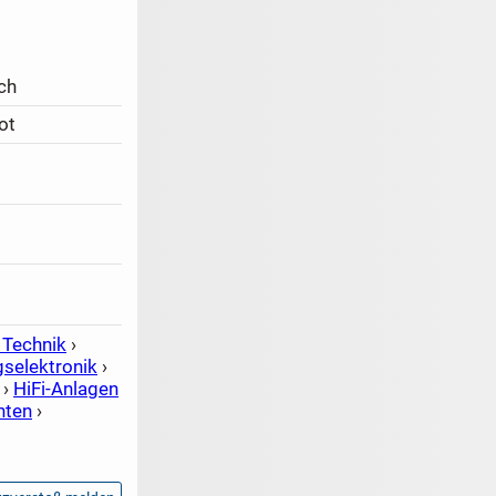
ch
ot
 Technik
›
gselektronik
›
›
HiFi-Anlagen
nten
›