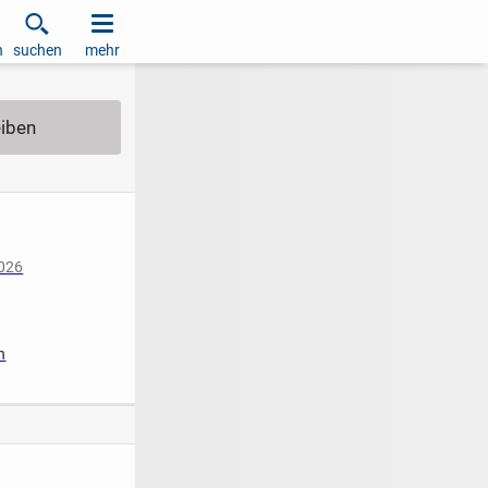
h
suchen
mehr
2026
iziert
n