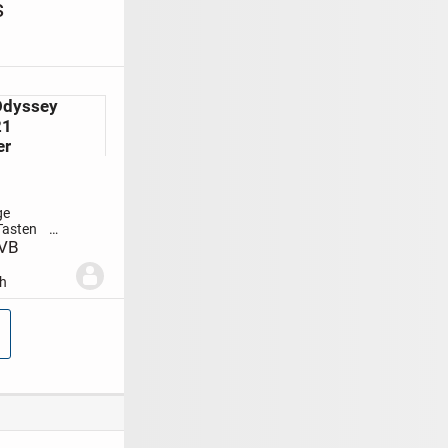
s
Odyssey
21
er
ge
Tasten
t
VB
esonderheiten
ch
g ARP
igital
Ausgangsanschlüsse
,...