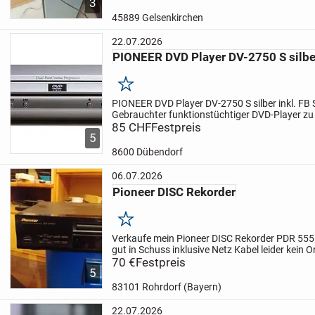
3
45889 Gelsenkirchen
22.07.2026
PIONEER DVD Player DV-2750 S silber
Merken
PIONEER DVD Player
DV-2750 S silber inkl. FB
Gebrauchter funktionstüchtiger DVD-Player zu
DVD Player DV-2750 in Silber Netzkabel Fernbe
85 CHF
Festpreis
5
8600 Dübendorf
06.07.2026
Pioneer DISC Rekorder
Merken
Verkaufe mein Pioneer DISC Rekorder
PDR 555
gut in Schuss inklusive Netz Kabel leider kein O
Papiere meh
70 €
Festpreis
Bahr Zahlung Bei Abholung kein V
5
Rohrdorf...
83101 Rohrdorf (Bayern)
22.07.2026