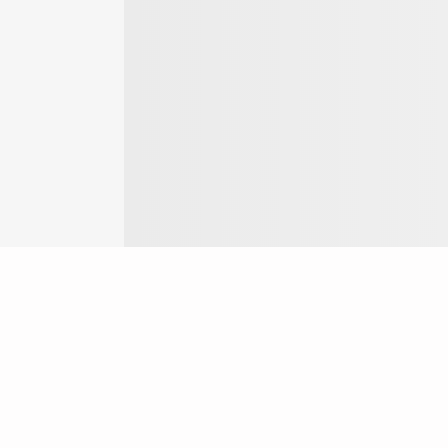
Login
ok