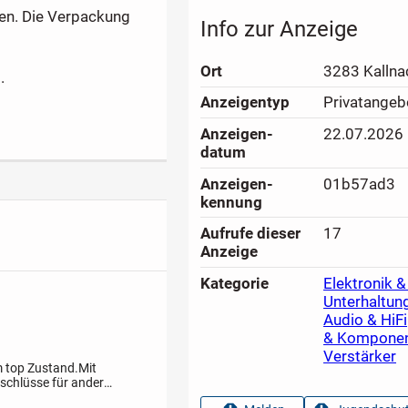
den. Die Verpackung
Info zur Anzeige
Ort
3283 Kallna
.
Anzeigen­typ
Privatangeb
Anzeigen­
22.07.2026
datum
Anzeigen­
01b57ad3
kennung
Aufrufe dieser
17
Anzeige
Kategorie
Elektronik &
Unterhaltun
Audio & HiFi
& Kompone
Verstärker
im top Zustand.Mit
schlüsse für andere