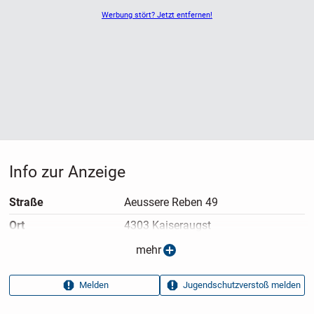
Werbung stört? Jetzt entfernen!
Info zur Anzeige
Straße
Aeussere Reben 49
Ort
4303 Kaiseraugst
Anzeigen­typ
Privatangebot
mehr
Anzeigen­datum
07.04.2026
Melden
Jugendschutzverstoß melden
Anzeigen­kennung
855829e3