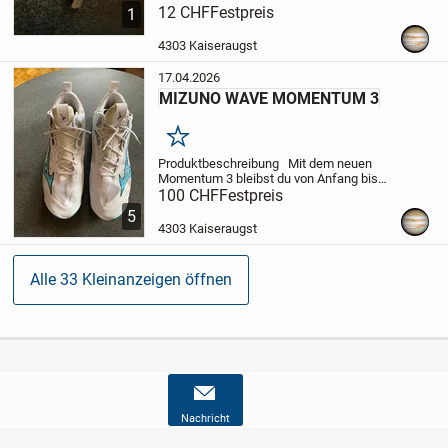
über ein Dock mit dem USB Anschluss
12 CHF
Festpreis
1
des Computers zum effizienten
Synchronisieren und Laden oder zum
4303 Kaiseraugst
Aufladen der Batterie...
17.04.2026
MIZUNO WAVE MOMENTUM 3
Merken
Produktbeschreibung
Mit dem neuen
Momentum 3 bleibst du von Anfang bis
Ende an der Spitze deines Spiels - dank
100 CHF
Festpreis
beispiellosem Komfort und Dämpfung.
5
Der Schuh verfügt über die neueste
4303 Kaiseraugst
MIZUNO ENERZY...
Alle 33 Kleinanzeigen öffnen
Nachricht