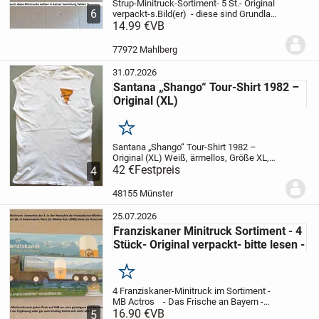
Strup-Minitruck-Sortiment- 5 St.- Original
6
verpackt-s.Bild(er) -
diese sind Grundlage
dieses Angebotes-gut erhalten-Alters-und
14.99 €
VB
Lagerspuren eingepreist-
Privatverkauf-
keine Haftung- keine Gewähr...
77972 Mahlberg
31.07.2026
Santana „Shango“ Tour-Shirt 1982 –
Original (XL)
Merken
Santana „Shango“ Tour-Shirt 1982 –
Original (XL)
Weiß, ärmellos, Größe XL,
100% Baumwolle, Made in U.S.A. Motiv
42 €
Festpreis
4
Vorderseite: Gelbes Dreieck mit
Schriftzug „SANTANA Shango TOUR 82“,
48155 Münster
darunter „© 1982...
25.07.2026
Franziskaner Minitruck Sortiment - 4
Stück- Original verpackt- bitte lesen -
Merken
4 Franziskaner-Minitruck im Sortiment -
MB Actros - Das Frische an Bayern -
2001 -
16.90 €
Scania 124L - Weissbier - 2002 -
VB
5