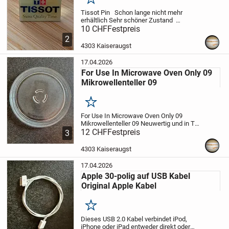
Merken
Tissot Pin
Schon lange nicht mehr
erhältlich
Sehr schöner Zustand
Abholung bei Versand 2 Fr.- Porto
10 CHF
Festpreis
2
4303 Kaiseraugst
17.04.2026
For Use In Microwave Oven Only 09
Mikrowellenteller 09
Merken
For Use In Microwave Oven Only 09
Mikrowellenteller 09
Neuwertig und in Top
Zustand
12 CHF
Abholung bei Versand 8.50 Fr.-
Festpreis
3
Porto
4303 Kaiseraugst
17.04.2026
Apple 30-polig auf USB Kabel
Original Apple Kabel
Merken
Dieses USB 2.0 Kabel verbindet iPod,
iPhone oder iPad entweder direkt oder