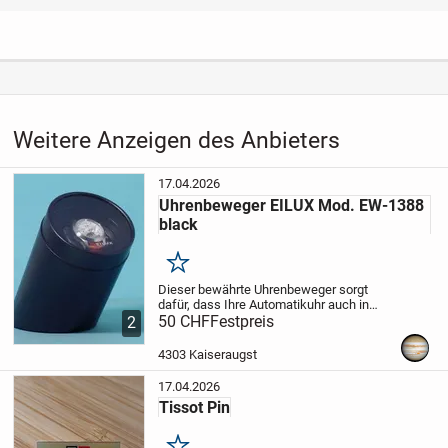
Weitere Anzeigen des Anbieters
17.04.2026
Uhrenbeweger EILUX Mod. EW-1388
black
Merken
Dieser bewährte Uhrenbeweger sorgt
dafür, dass Ihre Automatikuhr auch in
ihrer Freizeit immer schön in Bewegung
50 CHF
Festpreis
2
bleibt!
Dieses Gerät wird mit 2 Batterien
Grösse UM2 betrieben und läuft damit
4303 Kaiseraugst
fast ein...
17.04.2026
Tissot Pin