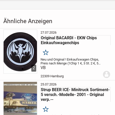
Aufrufe dieser
22
Anzeige
Kategorie
Hobby, Freizeit & Lernen
›
Sammeln
›
Fanartikel
Ähnliche Anzeigen
27.07.2026
Original BACARDI - EKW Chips
Einkaufswagenchips
Merken
Neu und Original !
Einkaufswagen Chips,
Preis nach Menge (1Chip 1 €, 3 St. 2 €, 5
St. 3 €)
VB
Auch andere Mengen möglich.
2
Versand ist ebenfalls möglich (+ 80 Cent).
Privatverkauf ohne Garantie...
22309 Hamburg
25.07.2026
Strup BEER ICE- Minitruck Sortiment-
5 versch.-Modelle- 2001 - Original
verp.--
Merken