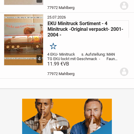
MAN TG - Das Frische an Bayern -
2004 - mit Mann -
Scania 124L - Das...
77972 Mahlberg
25.07.2026
EKU Minitruck Sortiment - 4
Minitruck -Original verpackt- 2001-
2004 -
Merken
4 EKU- Minitruck s. Aufstellung:
MAN
4
TG EKU lockt mit Geschmack - Faun
L8 mit 2 Hängern + Fässer
11.99 €
VB
Faun L8
Nostalgie-Hänger mit Fässern - MB
Actros mit MB Sprinter
Alters- und...
77972 Mahlberg