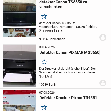
defekter Canon TS8350 zu
verschenken
Merken
defekter Canon TS8350 zu
verschenken. Der Canon TS8350 "Fehler
6004" zeigt ein Problem mit dem
Zu verschenken
3
Papiereinzug oder der Transportwalze.
Die Papierreste wurden entfern, allerdings
91126 Schwabach
scheinen/sind Teile...
30.06.2026
Defekter Canon PIXMAR MG3650
Merken
Der Drucker ist defekt (siehe Bilder). Der
Scanner ist aber noch wohl einsatzbereit.
Ich kann natürlich keine Granatie oder
10 €
VB
Widerrufrecht einräumen.
3
10589 Berlin
07.08.2026
Defekter Drucker Pixma TR4551
Merken