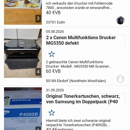
Ich verkaufe den Drucker mit Fehlercode
7800 , ansonsten würde er einwandfrei
funktionieren,
40 €
VB
Abholung in Eutin Zentrum
möglich, bei Versand +10 Euro per DHL
3
Keine Garantie und Gewährleistung ...
23701 Eutin
05.08.2026
2 x Canon Multifunktions Drucker
MG5350 defekt
Merken
2 gebrauchte Canon Multifunktions
Drucker
Modell : MG5350
Mit Scanner
und CD/DVD Druckfunktion
60 €
VB
Beide zeigen
4
Fehler Meldung B200
Druckkopf defekt
Je Drucker 60 €
Ohne USB Kabel ohne...
50189 Elsdorf (Nordrhein-Westfalen)
31.05.2026
Original Tonerkartuschen, schwarz,
von Samsung im Doppelpack (P40
Merken
Hiermit biete ich zwei schwarze original
verpackte Tonerkartuschen (P4092B)
an.
40 €
Für folgende Geräte sind sie
Festpreis