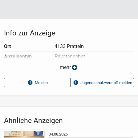
Info zur Anzeige
Ort
4133 Pratteln
Anzeigen­typ
Privatangebot
Anzeigen­datum
06.08.2026
mehr
Anzeigen­kennung
3a4e3d26
Melden
Jugendschutzverstoß melden
Aufrufe dieser
81
Anzeige
Kategorie
Elektronik & Technik
›
Computer
›
Drucken & Kopieren
›
Multifunktionsdrucker
Ähnliche Anzeigen
04.08.2026